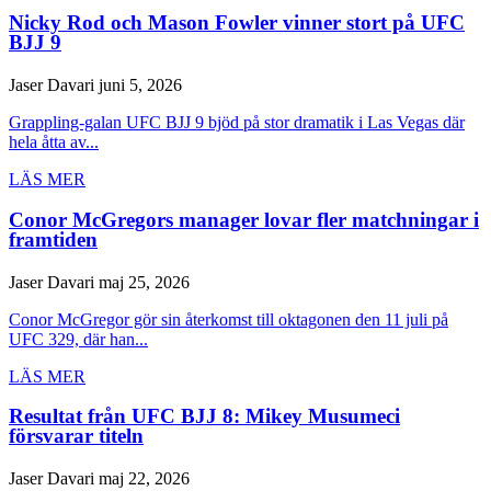
Nicky Rod och Mason Fowler vinner stort på UFC
BJJ 9
Jaser Davari
juni 5, 2026
Grappling-galan UFC BJJ 9 bjöd på stor dramatik i Las Vegas där
hela åtta av...
LÄS MER
Conor McGregors manager lovar fler matchningar i
framtiden
Jaser Davari
maj 25, 2026
Conor McGregor gör sin återkomst till oktagonen den 11 juli på
UFC 329, där han...
LÄS MER
Resultat från UFC BJJ 8: Mikey Musumeci
försvarar titeln
Jaser Davari
maj 22, 2026