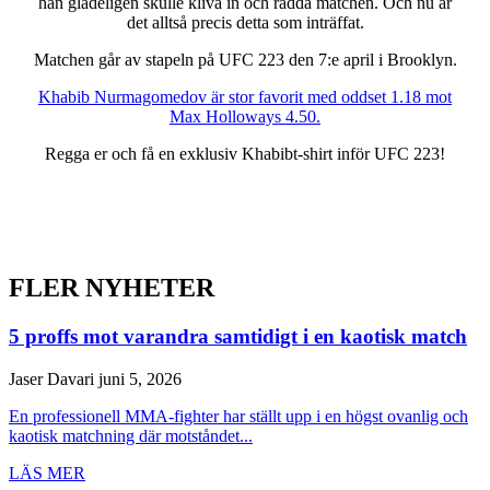
han gladeligen skulle kliva in och rädda matchen. Och nu är
det alltså precis detta som inträffat.
Matchen går av stapeln på UFC 223 den 7:e april i Brooklyn.
Khabib Nurmagomedov är stor favorit med oddset 1.18 mot
Max Holloways 4.50.
Regga er och få en exklusiv Khabibt-shirt inför UFC 223!
FLER NYHETER
5 proffs mot varandra samtidigt i en kaotisk match
Jaser Davari
juni 5, 2026
En professionell MMA-fighter har ställt upp i en högst ovanlig och
kaotisk matchning där motståndet...
LÄS MER