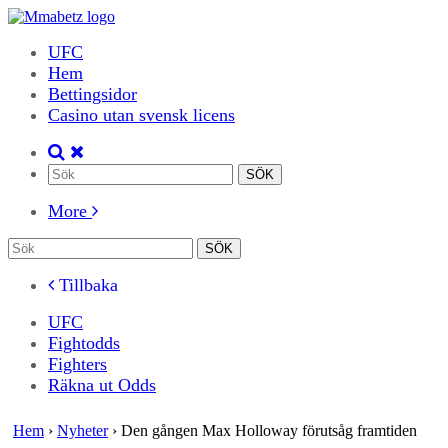
UFC
Hem
Bettingsidor
Casino utan svensk licens
More
Tillbaka
UFC
Fightodds
Fighters
Räkna ut Odds
Hem
›
Nyheter
›
Den gången Max Holloway förutsåg framtiden