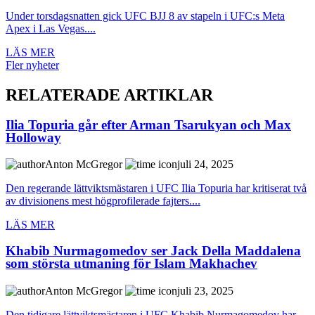
Under torsdagsnatten gick UFC BJJ 8 av stapeln i UFC:s Meta
Apex i Las Vegas....
LÄS MER
Fler nyheter
RELATERADE ARTIKLAR
Ilia Topuria går efter Arman Tsarukyan och Max
Holloway
Anton McGregor
juli 24, 2025
Den regerande lättviktsmästaren i UFC Ilia Topuria har kritiserat två
av divisionens mest högprofilerade fajters....
LÄS MER
Khabib Nurmagomedov ser Jack Della Maddalena
som största utmaning för Islam Makhachev
Anton McGregor
juli 23, 2025
Den tidigare lättviktsmästaren i UFC Khabib Nurmagomedov har