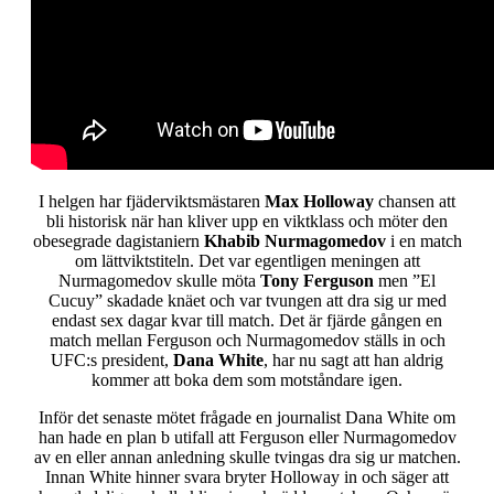
I helgen har fjäderviktsmästaren
Max Holloway
chansen att
bli historisk när han kliver upp en viktklass och möter den
obesegrade dagistaniern
Khabib Nurmagomedov
i en match
om lättviktstiteln. Det var egentligen meningen att
Nurmagomedov skulle möta
Tony Ferguson
men ”El
Cucuy” skadade knäet och var tvungen att dra sig ur med
endast sex dagar kvar till match. Det är fjärde gången en
match mellan Ferguson och Nurmagomedov ställs in och
UFC:s president,
Dana White
, har nu sagt att han aldrig
kommer att boka dem som motståndare igen.
Inför det senaste mötet frågade en journalist Dana White om
han hade en plan b utifall att Ferguson eller Nurmagomedov
av en eller annan anledning skulle tvingas dra sig ur matchen.
Innan White hinner svara bryter Holloway in och säger att