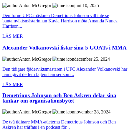
Anton McGregor
juni 10, 2025
Den forne UFC-mästaren Demetrious Johnson vill inte se
bantamviktsmästarinnan Kayla Harrison möta Amanda Nunes.
Harrison...
LÄS MER
Alexander Volkanovski listar sina 5 GOATs i MMA
Anton McGregor
december 25, 2024
Den tidigare fjäderviktsmästaren i UFC Alexander Volkanovski har
namngivit de fem fajters han ser som...
LÄS MER
Demetrious Johnson och Ben Askren delar sina
tankar om organisationsbytet
Anton McGregor
november 28, 2024
De två tidigare MMA-atleterna Demetrious Johnson och Ben
Askren har träffats i en podcast för...