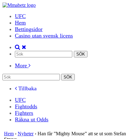
UFC
Hem
Bettingsidor
Casino utan svensk licens
More
Tillbaka
UFC
Fightodds
Fighters
Räkna ut Odds
Hem
›
Nyheter
›
Han får ”Mighty Mouse” att se ut som Stefan