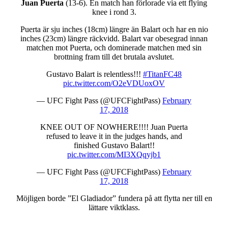
Juan Puerta
(13-6). En match han förlorade via ett flying
knee i rond 3.
Puerta är sju inches (18cm) längre än Balart och har en nio
inches (23cm) längre räckvidd. Balart var obesegrad innan
matchen mot Puerta, och dominerade matchen med sin
brottning fram till det brutala avslutet.
Gustavo Balart is relentless!!!
#TitanFC48
pic.twitter.com/O2eVDUoxOV
— UFC Fight Pass (@UFCFightPass)
February
17, 2018
KNEE OUT OF NOWHERE!!!! Juan Puerta
refused to leave it in the judges hands, and
finished Gustavo Balart!!
pic.twitter.com/MI3XQqyjb1
— UFC Fight Pass (@UFCFightPass)
February
17, 2018
Möjligen borde ”El Gladiador” fundera på att flytta ner till en
lättare viktklass.