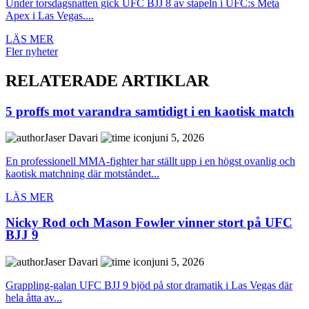
Under torsdagsnatten gick UFC BJJ 8 av stapeln i UFC:s Meta
Apex i Las Vegas....
LÄS MER
Fler nyheter
RELATERADE ARTIKLAR
5 proffs mot varandra samtidigt i en kaotisk match
Jaser Davari
juni 5, 2026
En professionell MMA-fighter har ställt upp i en högst ovanlig och
kaotisk matchning där motståndet...
LÄS MER
Nicky Rod och Mason Fowler vinner stort på UFC
BJJ 9
Jaser Davari
juni 5, 2026
Grappling-galan UFC BJJ 9 bjöd på stor dramatik i Las Vegas där
hela åtta av...