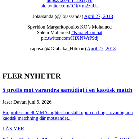
https://t.co/tfYTusByvd
pic.twitter.com/fOkVm2zuUa
— Jolassanda (@Jolassanda)
April 27, 2018
Spyridon Margaritopoulos KO’s Mohamed
Salem Mohamed
#KarateCombat
pic.twitter.com/HiXNWrP9dj
— caposa (@Grabaka_Hitman)
April 27, 2018
FLER NYHETER
5 proffs mot varandra samtidigt i en kaotisk match
Jaser Davari
juni 5, 2026
En professionell MMA-fighter har ställt upp i en högst ovanlig och
kaotisk matchning där motståndet...
LÄS MER