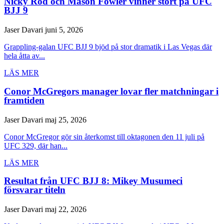
Nicky Rod och Mason Fowler vinner stort på UFC
BJJ 9
Jaser Davari
juni 5, 2026
Grappling-galan UFC BJJ 9 bjöd på stor dramatik i Las Vegas där
hela åtta av...
LÄS MER
Conor McGregors manager lovar fler matchningar i
framtiden
Jaser Davari
maj 25, 2026
Conor McGregor gör sin återkomst till oktagonen den 11 juli på
UFC 329, där han...
LÄS MER
Resultat från UFC BJJ 8: Mikey Musumeci
försvarar titeln
Jaser Davari
maj 22, 2026