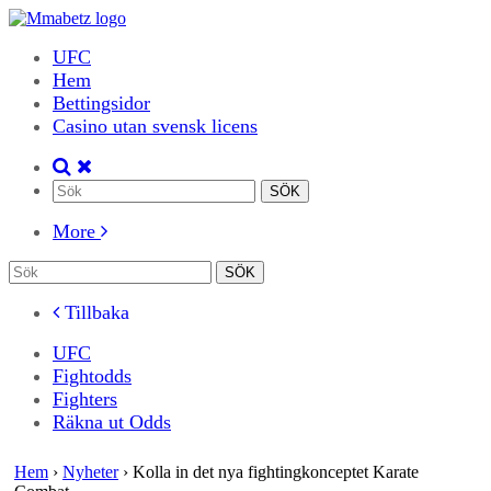
UFC
Hem
Bettingsidor
Casino utan svensk licens
More
Tillbaka
UFC
Fightodds
Fighters
Räkna ut Odds
Hem
›
Nyheter
›
Kolla in det nya fightingkonceptet Karate