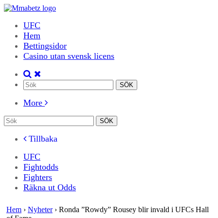
UFC
Hem
Bettingsidor
Casino utan svensk licens
More
Tillbaka
UFC
Fightodds
Fighters
Räkna ut Odds
Hem
›
Nyheter
›
Ronda ”Rowdy” Rousey blir invald i UFCs Hall