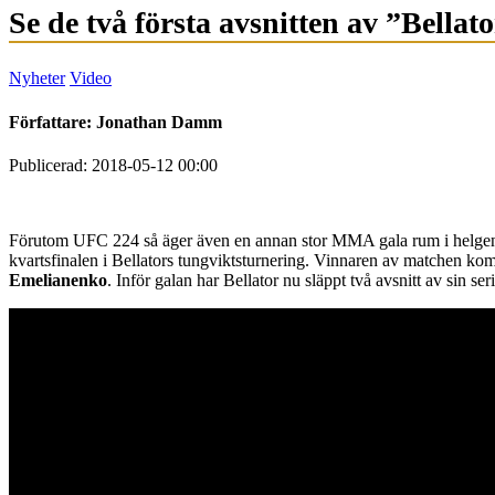
Se de två första avsnitten av ”Bell
Nyheter
Video
Författare:
Jonathan Damm
Publicerad: 2018-05-12 00:00
Förutom UFC 224 så äger även en annan stor MMA gala rum i helgen
kvartsfinalen i Bellators tungviktsturnering. Vinnaren av matchen ko
Emelianenko
. Inför galan har Bellator nu släppt två avsnitt av sin 