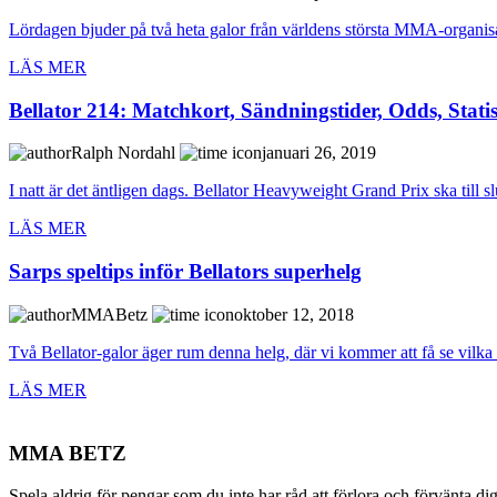
Lördagen bjuder på två heta galor från världens största MMA-organisa
LÄS MER
Bellator 214: Matchkort, Sändningstider, Odds, Statis
Ralph Nordahl
januari 26, 2019
I natt är det äntligen dags. Bellator Heavyweight Grand Prix ska till slu
LÄS MER
Sarps speltips inför Bellators superhelg
MMABetz
oktober 12, 2018
Två Bellator-galor äger rum denna helg, där vi kommer att få se vilka t
LÄS MER
MMA BETZ
Spela aldrig för pengar som du inte har råd att förlora och förvänta di