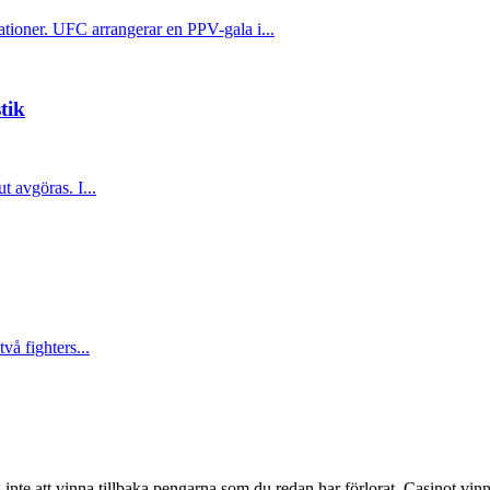
tioner. UFC arrangerar en PPV-gala i...
tik
t avgöras. I...
vå fighters...
g inte att vinna tillbaka pengarna som du redan har förlorat. Casinot vinn