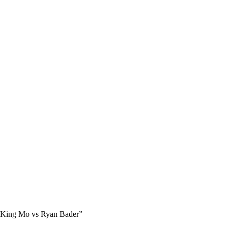
 – King Mo vs Ryan Bader”