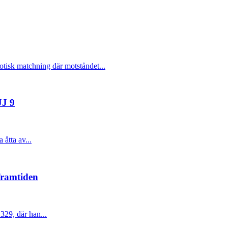
otisk matchning där motståndet...
JJ 9
åtta av...
framtiden
329, där han...