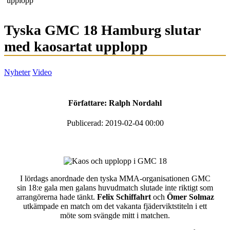
upplopp
Tyska GMC 18 Hamburg slutar
med kaosartat upplopp
Nyheter
Video
Författare:
Ralph Nordahl
Publicerad: 2019-02-04 00:00
I lördags anordnade den tyska MMA-organisationen GMC
sin 18:e gala men galans huvudmatch slutade inte riktigt som
arrangörerna hade tänkt.
Felix Schiffahrt
och
Ö
mer Solmaz
utkämpade en match om det vakanta fjäderviktstiteln i ett
möte som svängde mitt i matchen.