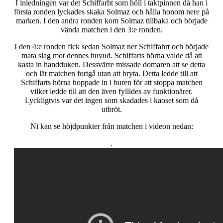
I inledningen var det Schiffarht som höll i taktpinnen då han i
första ronden lyckades skaka Solmaz och hålla honom nere på
marken. I den andra ronden kom Solmaz tillbaka och började
vända matchen i den 3:e ronden.
I den 4:e ronden fick sedan Solmaz ner Schiffahrt och började
mata slag mot dennes huvud. Schiffarts hörna valde då att
kasta in handduken. Dessvärre missade domaren att se detta
och lät matchen fortgå utan att bryta. Detta ledde till att
Schiffarts hörna hoppade in i buren för att stoppa matchen
vilket ledde till att den även fyllldes av funktionärer.
Lyckligtvis var det ingen som skadades i kaoset som då
utbröt.
Ni kan se höjdpunkter från matchen i videon nedan:
.