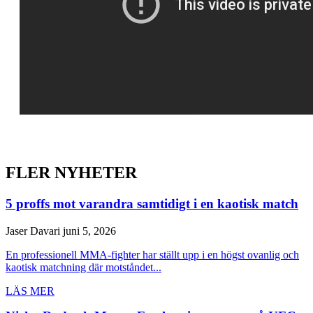
FLER NYHETER
5 proffs mot varandra samtidigt i en kaotisk match
Jaser Davari
juni 5, 2026
En professionell MMA-fighter har ställt upp i en högst ovanlig och
kaotisk matchning där motståndet...
LÄS MER