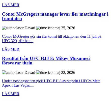
LÄS MER
Conor McGregors manager lovar fler matchningar i
framtiden
Jaser Davari
maj 25, 2026
Conor McGregor gör sin återkomst till oktagonen den 11 juli på
UFC 329, där han...
LÄS MER
Resultat från UFC BJJ 8: Mikey Musumeci
försvarar titeln
Jaser Davari
maj 22, 2026
Under torsdagsnatten gick UFC BJJ 8 av stapeln i UFC:s Meta
Apex i Las Vegas....
LÄS MER