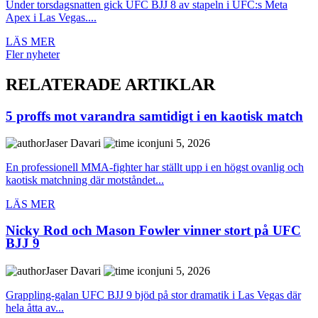
Under torsdagsnatten gick UFC BJJ 8 av stapeln i UFC:s Meta
Apex i Las Vegas....
LÄS MER
Fler nyheter
RELATERADE ARTIKLAR
5 proffs mot varandra samtidigt i en kaotisk match
Jaser Davari
juni 5, 2026
En professionell MMA-fighter har ställt upp i en högst ovanlig och
kaotisk matchning där motståndet...
LÄS MER
Nicky Rod och Mason Fowler vinner stort på UFC
BJJ 9
Jaser Davari
juni 5, 2026
Grappling-galan UFC BJJ 9 bjöd på stor dramatik i Las Vegas där
hela åtta av...