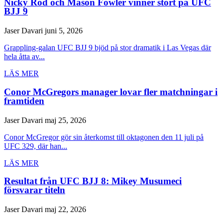
Nicky Rod och Mason Fowler vinner stort på UFC
BJJ 9
Jaser Davari
juni 5, 2026
Grappling-galan UFC BJJ 9 bjöd på stor dramatik i Las Vegas där
hela åtta av...
LÄS MER
Conor McGregors manager lovar fler matchningar i
framtiden
Jaser Davari
maj 25, 2026
Conor McGregor gör sin återkomst till oktagonen den 11 juli på
UFC 329, där han...
LÄS MER
Resultat från UFC BJJ 8: Mikey Musumeci
försvarar titeln
Jaser Davari
maj 22, 2026