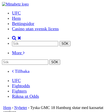
UFC
Hem
Bettingsidor
Casino utan svensk licens
More
Tillbaka
UFC
Fightodds
Fighters
Räkna ut Odds
Hem
›
Nyheter
›
Tyska GMC 18 Hamburg slutar med kaosartat