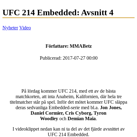
UFC 214 Embedded: Avsnitt 4
Nyheter
Video
Författare:
MMABetz
Publicerad: 2017-07-27 00:00
På lördag kommer UFC 214, med ett av de bästa
matchkorten, att inta Anaheim, Kalifornien, där hela tre
titelmatcher står på spel. Inför det mötet kommer UFC släppa
deras sedvanliga Embedded-serie med bl.a.
Jon Jones,
Daniel Cormier, Cris Cyborg, Tyron
Woodley
och
Demian Maia
.
I videoklippet nedan kan ni ta del av det fjärde avsnittet av
UFC 214 Embedded.