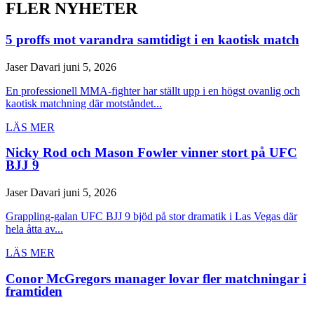
FLER NYHETER
5 proffs mot varandra samtidigt i en kaotisk match
Jaser Davari
juni 5, 2026
En professionell MMA-fighter har ställt upp i en högst ovanlig och
kaotisk matchning där motståndet...
LÄS MER
Nicky Rod och Mason Fowler vinner stort på UFC
BJJ 9
Jaser Davari
juni 5, 2026
Grappling-galan UFC BJJ 9 bjöd på stor dramatik i Las Vegas där
hela åtta av...
LÄS MER
Conor McGregors manager lovar fler matchningar i
framtiden