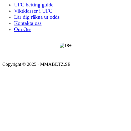
UFC betting guide
Viktklasser i UFC
Lär dig räkna ut odds
Kontakta oss
Om Oss
Copyright © 2025 - MMABETZ.SE