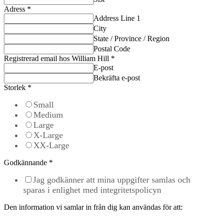
Adress
*
Address Line 1
City
State / Province / Region
Postal Code
Registrerad email hos William Hill
*
E-post
Bekräfta e-post
Storlek
*
Small
Medium
Large
X-Large
XX-Large
Godkännande
*
Jag godkänner att mina uppgifter samlas och
sparas i enlighet med integritetspolicyn
Den information vi samlar in från dig kan användas för att: