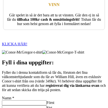
VINN
Går spelet in så är det bara att ta ut vinsten. Går den ej in så
får du
tillbaka 100kr cash & omsättningsfritt
! Tishan får du
hur som helst genom att fylla i formuläret nedan!
KLICKA HÄR!
Fyll i dina uppgifter:
Fyller du i denna kontaktform så får du, förutom det fina
välkomsterbjudande som du får av William Hill, även en exklusiv
Conor t-shirt från oss (värde 349kr). Vi behöver dina uppgifter för
att kunna verifiera att du har
registrerat dig via länkarna ovan
och
för att sedan skicka din tröja på posten.
Namn
*
Först
Sist