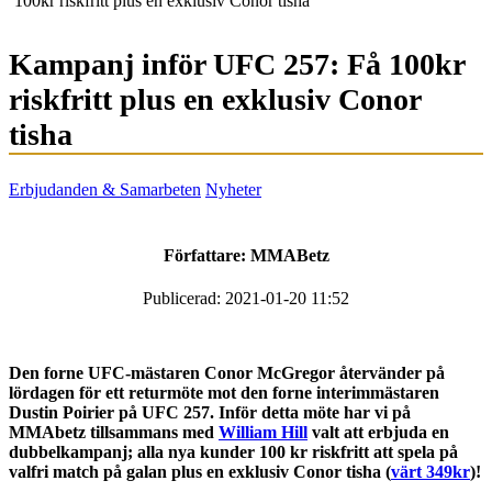
100kr riskfritt plus en exklusiv Conor tisha
Kampanj inför UFC 257: Få 100kr
riskfritt plus en exklusiv Conor
tisha
Erbjudanden & Samarbeten
Nyheter
Författare:
MMABetz
Publicerad: 2021-01-20 11:52
Den forne UFC-mästaren Conor McGregor återvänder på
lördagen för ett returmöte mot den forne interimmästaren
Dustin Poirier på UFC 257. Inför detta möte har vi på
MMAbetz tillsammans med
William Hill
valt att erbjuda en
dubbelkampanj; alla nya kunder 100 kr riskfritt att spela på
valfri match på galan plus en exklusiv Conor tisha (
värt 349kr
)!