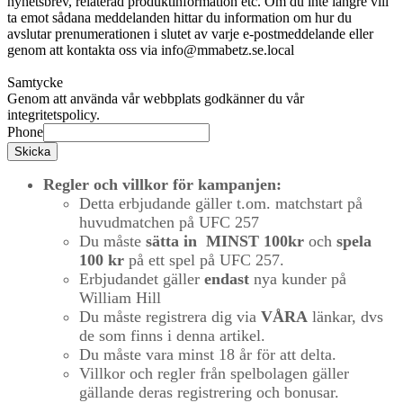
nyhetsbrev, relaterad produktinformation etc. Om du inte längre vill
ta emot sådana meddelanden hittar du information om hur du
avslutar prenumerationen i slutet av varje e-postmeddelande eller
genom att kontakta oss via info@mmabetz.se.local
Samtycke
Genom att använda vår webbplats godkänner du vår
integritetspolicy.
Phone
Skicka
Regler och villkor för kampanjen:
Detta erbjudande gäller t.om. matchstart på
huvudmatchen på UFC 257
Du måste
sätta in
MINST 100kr
och
spela
100 kr
på ett spel på UFC 257.
Erbjudandet gäller
endast
nya kunder på
William Hill
Du måste registrera dig via
VÅRA
länkar, dvs
de som finns i denna artikel.
Du måste vara minst 18 år för att delta.
Villkor och regler från spelbolagen gäller
gällande deras registrering och bonusar.