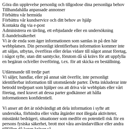
Göra din upplevelse personlig och tillgodose dina personliga behov
Tillhandahålla anpassade annonser
Förbättra vår hemsida
Förbättra vår kundservice och ditt behov av hjälp
Kontakta dig via e-post
Administrera en tävling, ett erbjudande eller en undersökning
E-handelssäkerhet
Vi är de enda som äger informationen som samlas in på den här
webbplatsen. Din personligt identifierbara information kommer inte
att säljas, utbytas, överföras eller delas vidare till något annat företag,
i något syfte, utan ditt samtycke, förutom då så krävs för att uppfylla
en begäran och/eller överföring, t.ex. för att skicka en beställning.
Utlämnande till tredje part
Vi säljer, handlar, eller på annat sätt överför, inte personligt
identifierbar information till utomstående parter. Detta inkluderar inte
betrodd tredjepart som hjälper oss att driva vår webbplats eller vårt
företag, med kravet att dessa parter godkänner att hålla
informationen konfidentiell.
Vi anser att det är nödvändigt att dela information i syfte att
undersöka, förhindra eller vidta åtgärder mot illegala aktiviteter,
misstänkt bedrägeri, situationer som medför en potentiell risk för en
persons fysiska säkerhet, brott mot våra användarvillkor eller andra
tillfällen då lagen kräver så.