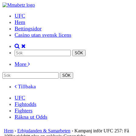
UFC
Hem
Bettingsidor
Casino utan svensk licens
More
Tillbaka
UFC
Fightodds
Fighters
Räkna ut Odds
Hem
›
Erbjudanden & Samarbeten
›
Kampanj inför UFC 257: Få