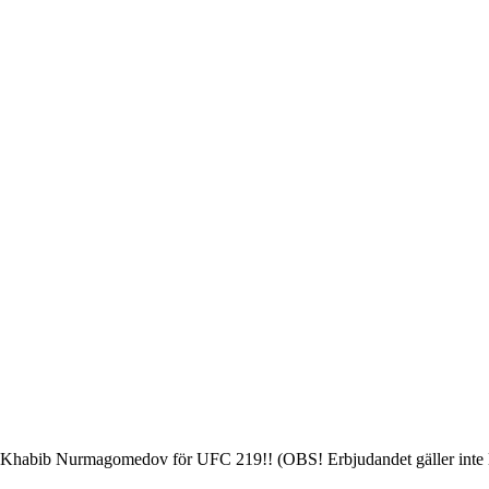
Khabib Nurmagomedov för UFC 219!! (OBS! Erbjudandet gäller inte l