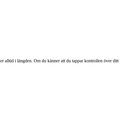
er alltid i längden. Om du känner att du tappar kontrollen över ditt