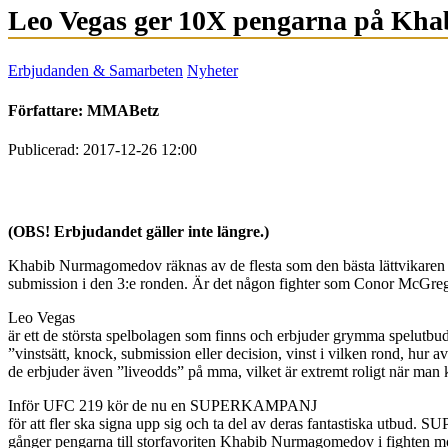
Leo Vegas ger 10X pengarna på Khab
Erbjudanden & Samarbeten
Nyheter
Författare:
MMABetz
Publicerad: 2017-12-26 12:00
(OBS! Erbjudandet gäller inte längre.)
Khabib Nurmagomedov räknas av de flesta som den bästa lättvikaren i 
submission i den 3:e ronden. Är det någon fighter som Conor McGrego
Leo Vegas
är ett de största spelbolagen som finns och erbjuder grymma spelutbu
”vinstsätt, knock, submission eller decision, vinst i vilken rond, hur a
de erbjuder även ”liveodds” på mma, vilket är extremt roligt när man k
Inför UFC 219 kör de nu en SUPERKAMPANJ
för att fler ska signa upp sig och ta del av deras fantastiska ut
gånger pengarna till storfavoriten Khabib Nurmagomedov i fighten 