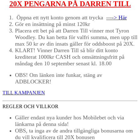
20X PENGARNA PÅ DARREN TILL
Öppna ett nytt konto genom att trycka
—-> Här
Gör en insättning på minst 120kr
Placera ett bet på att Darren Till vinner mot Tyron
Woodley. Du kan betta för valfri summa, men upp till
max 50 kr av din insats gäller för oddsboost på 20X.
KLART! Vinner Darren Till så blir ditt konto
krediterat 1000kr CASH och omsättningsfritt på
måndag den 10 september senast kl. 18.00
OBS! Om länken inte funkar, stäng av
ADBLOCKER!
TILL KAMPANJEN
REGLER OCH VILLKOR
Gäller endast nya kunder hos Mobilebet och via
länkarna på denna sida!
OBS, ta inga av de andra tillgängliga bonusarna om
du vill kvalificera till 20X bonusen