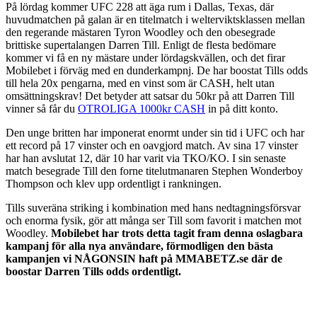
På lördag kommer UFC 228 att äga rum i Dallas, Texas, där
huvudmatchen på galan är en titelmatch i welterviktsklassen mellan
den regerande mästaren Tyron Woodley och den obesegrade
brittiske supertalangen Darren Till. Enligt de flesta bedömare
kommer vi få en ny mästare under lördagskvällen, och det firar
Mobilebet i förväg med en dunderkampnj. De har boostat Tills odds
till hela 20x pengarna, med en vinst som är CASH, helt utan
omsättningskrav! Det betyder att satsar du 50kr på att Darren Till
vinner så får du
OTROLIGA 1000kr CASH
in på ditt konto.
Den unge britten har imponerat enormt under sin tid i UFC och har
ett record på 17 vinster och en oavgjord match. Av sina 17 vinster
har han avslutat 12, där 10 har varit via TKO/KO. I sin senaste
match besegrade Till den forne titelutmanaren Stephen Wonderboy
Thompson och klev upp ordentligt i rankningen.
Tills suveräna striking i kombination med hans nedtagningsförsvar
och enorma fysik, gör att många ser Till som favorit i matchen mot
Woodley.
Mobilebet har trots detta tagit fram denna oslagbara
kampanj för alla nya användare, förmodligen den bästa
kampanjen vi NÅGONSIN haft på MMABETZ.se där de
boostar Darren Tills odds ordentligt.