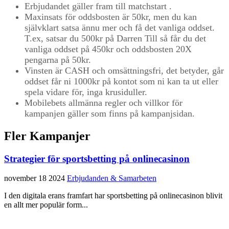
Erbjudandet gäller fram till matchstart .
Maxinsats för oddsbosten är 50kr, men du kan
självklart satsa ännu mer och få det vanliga oddset.
T.ex, satsar du 500kr på Darren Till så får du det
vanliga oddset på 450kr och oddsbosten 20X
pengarna på 50kr.
Vinsten är CASH och omsättningsfri, det betyder, går
oddset får ni 1000kr på kontot som ni kan ta ut eller
spela vidare för, inga krusiduller.
Mobilebets allmänna regler och villkor för
kampanjen gäller som finns på kampanjsidan.
Fler Kampanjer
Strategier för sportsbetting på onlinecasinon
november 18 2024
Erbjudanden & Samarbeten
I den digitala erans framfart har sportsbetting på onlinecasinon blivit
en allt mer populär form...