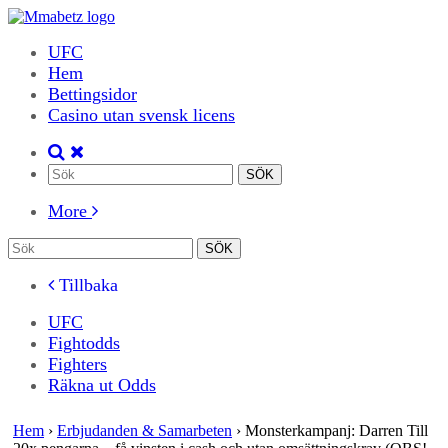
UFC
Hem
Bettingsidor
Casino utan svensk licens
More
Tillbaka
UFC
Fightodds
Fighters
Räkna ut Odds
Hem
›
Erbjudanden & Samarbeten
›
Monsterkampanj: Darren Till