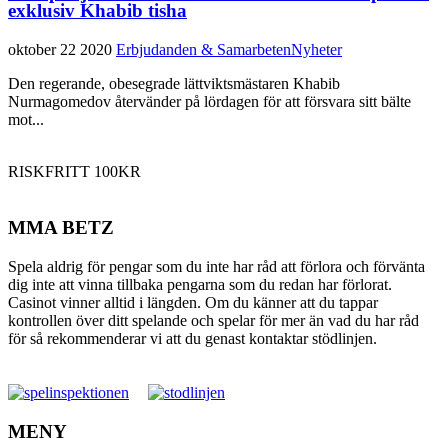
exklusiv Khabib tisha
oktober 22 2020
Erbjudanden & Samarbeten
Nyheter
Den regerande, obesegrade lättviktsmästaren Khabib
Nurmagomedov återvänder på lördagen för att försvara sitt bälte
mot...
RISKFRITT 100KR
MMA BETZ
Spela aldrig för pengar som du inte har råd att förlora och förvänta
dig inte att vinna tillbaka pengarna som du redan har förlorat.
Casinot vinner alltid i längden. Om du känner att du tappar
kontrollen över ditt spelande och spelar för mer än vad du har råd
för så rekommenderar vi att du genast kontaktar stödlinjen.
MENY