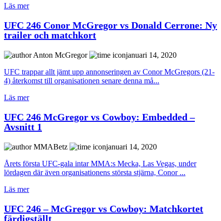
Läs mer
UFC 246 Conor McGregor vs Donald Cerrone: Ny
trailer och matchkort
Anton McGregor
januari 14, 2020
UFC trappar allt jämt upp annonseringen av Conor McGregors (21-
4) återkomst till organisationen senare denna må...
Läs mer
UFC 246 McGregor vs Cowboy: Embedded –
Avsnitt 1
MMABetz
januari 14, 2020
Årets första UFC-gala intar MMA:s Mecka, Las Vegas, under
lördagen där även organisationens största stjärna, Conor ...
Läs mer
UFC 246 – McGregor vs Cowboy: Matchkortet
färdigställt