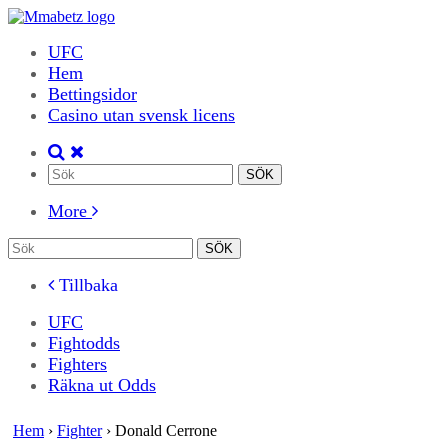
UFC
Hem
Bettingsidor
Casino utan svensk licens
More
Tillbaka
UFC
Fightodds
Fighters
Räkna ut Odds
Hem
›
Fighter
›
Donald Cerrone