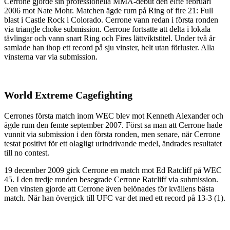
Cerrone gjorde sin professionella MMA-debut den elfte februari
2006 mot Nate Mohr. Matchen ägde rum på Ring of fire 21: Full
blast i Castle Rock i Colorado. Cerrone vann redan i första ronden
via triangle choke submission. Cerrone fortsatte att delta i lokala
tävlingar och vann snart Ring och Fires lättviktstitel. Under två år
samlade han ihop ett record på sju vinster, helt utan förluster. Alla
vinsterna var via submission.
World Extreme Cagefighting
Cerrones första match inom WEC blev mot Kenneth Alexander och
ägde rum den femte september 2007. Först sa man att Cerrone hade
vunnit via submission i den första ronden, men senare, när Cerrone
testat positivt för ett olagligt urindrivande medel, ändrades resultatet
till no contest.
19 december 2009 gick Cerrone en match mot Ed Ratcliff på WEC
45. I den tredje ronden besegrade Cerrone Ratcliff via submission.
Den vinsten gjorde att Cerrone även belönades för kvällens bästa
match. När han övergick till UFC var det med ett record på 13-3 (1).