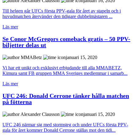
Alexander Clausson
januari 16, 2020
Till helgen går UFCs första PPV-gala för året av stapeln och i
huvudmatchen återvänder den tidigare dubbelmästaren ...
Läs mer
Se Conor McGregors comeback gratis – 50 PPV-
biljetter delas ut
MMABetz
januari 15, 2020
Vi har ett unikt och exklusivt erbjudande till alla MMABETZ,
Kimura samt FB gruppen MMA Sveriges medlemmar i samarb...
Läs mer
UFC 246: Donald Cerrone tänker hålla matchen
på fötterna
Alexander Clausson
januari 15, 2020
UFC 246 närmar sig med stormsteg och under UFCs första PPV-
gala för året kommer Donald Cerrone ställas mot den tidi...