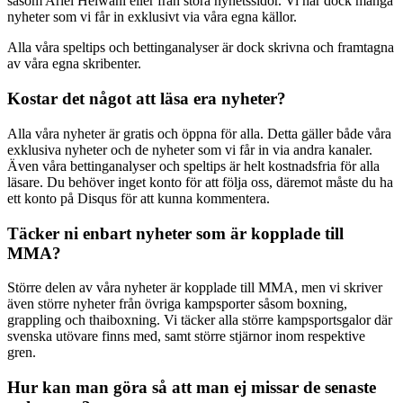
såsom Ariel Helwani eller från stora nyhetssidor. Vi har dock många
nyheter som vi får in exklusivt via våra egna källor.
Alla våra speltips och bettinganalyser är dock skrivna och framtagna
av våra egna skribenter.
Kostar det något att läsa era nyheter?
Alla våra nyheter är gratis och öppna för alla. Detta gäller både våra
exklusiva nyheter och de nyheter som vi får in via andra kanaler.
Även våra bettinganalyser och speltips är helt kostnadsfria för alla
läsare. Du behöver inget konto för att följa oss, däremot måste du ha
ett konto på Disqus för att kunna kommentera.
Täcker ni enbart nyheter som är kopplade till
MMA?
Större delen av våra nyheter är kopplade till MMA, men vi skriver
även större nyheter från övriga kampsporter såsom boxning,
grappling och thaiboxning. Vi täcker alla större kampsportsgalor där
svenska utövare finns med, samt större stjärnor inom respektive
gren.
Hur kan man göra så att man ej missar de senaste