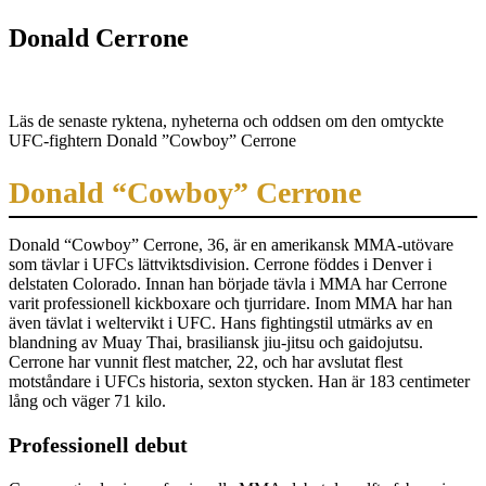
Donald Cerrone
Läs de senaste ryktena, nyheterna och oddsen om den omtyckte
UFC-fightern Donald ”Cowboy” Cerrone
Donald “Cowboy” Cerrone
Donald “Cowboy” Cerrone, 36, är en amerikansk MMA-utövare
som tävlar i UFCs lättviktsdivision. Cerrone föddes i Denver i
delstaten Colorado. Innan han började tävla i MMA har Cerrone
varit professionell kickboxare och tjurridare. Inom MMA har han
även tävlat i weltervikt i UFC. Hans fightingstil utmärks av en
blandning av Muay Thai, brasiliansk jiu-jitsu och gaidojutsu.
Cerrone har vunnit flest matcher, 22, och har avslutat flest
motståndare i UFCs historia, sexton stycken. Han är 183 centimeter
lång och väger 71 kilo.
Professionell debut