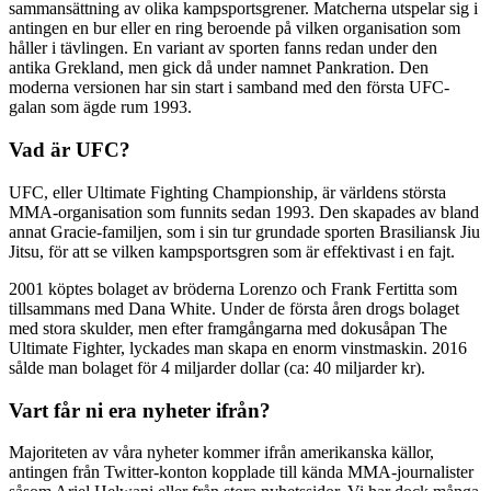
sammansättning av olika kampsportsgrener. Matcherna utspelar sig i
antingen en bur eller en ring beroende på vilken organisation som
håller i tävlingen. En variant av sporten fanns redan under den
antika Grekland, men gick då under namnet Pankration. Den
moderna versionen har sin start i samband med den första UFC-
galan som ägde rum 1993.
Vad är UFC?
UFC, eller Ultimate Fighting Championship, är världens största
MMA-organisation som funnits sedan 1993. Den skapades av bland
annat Gracie-familjen, som i sin tur grundade sporten Brasiliansk Jiu
Jitsu, för att se vilken kampsportsgren som är effektivast i en fajt.
2001 köptes bolaget av bröderna Lorenzo och Frank Fertitta som
tillsammans med Dana White. Under de första åren drogs bolaget
med stora skulder, men efter framgångarna med dokusåpan The
Ultimate Fighter, lyckades man skapa en enorm vinstmaskin. 2016
sålde man bolaget för 4 miljarder dollar (ca: 40 miljarder kr).
Vart får ni era nyheter ifrån?
Majoriteten av våra nyheter kommer ifrån amerikanska källor,
antingen från Twitter-konton kopplade till kända MMA-journalister