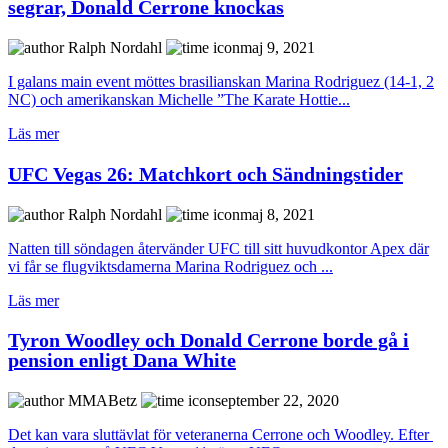
segrar, Donald Cerrone knockas
Ralph Nordahl
maj 9, 2021
I galans main event möttes brasilianskan Marina Rodriguez (14-1, 2
NC) och amerikanskan Michelle ”The Karate Hottie...
Läs mer
UFC Vegas 26: Matchkort och Sändningstider
Ralph Nordahl
maj 8, 2021
Natten till söndagen återvänder UFC till sitt huvudkontor Apex där
vi får se flugviktsdamerna Marina Rodriguez och ...
Läs mer
Tyron Woodley och Donald Cerrone borde gå i
pension enligt Dana White
MMABetz
september 22, 2020
Det kan vara sluttävlat för veteranerna Cerrone och Woodley. Efter