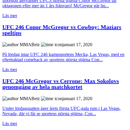
Imorgon återvänder UFC:s största stjärna Conor McGregor till
oktagonen efter mer än 1 års frånvaro! McGregor går hu...
Läs mer
UFC 246 Conor McGregor vs Cowboy: Maziars
speltips
MMABetz
januari 17, 2020
På lördag intar UFC 246 kampsportens Mecka, Las Vegas, med en
eftertraktad comeback av sportens största stjärna Con...
Läs mer
UFC 246 McGregor vs Cerrone: Max Sokolovs
genomgång av hela matchkortet
MMABetz
januari 17, 2020
Under lördagsnatten äger årets första UFC-gala rum i Las Vegas,
Nevada, där vi får se sportens största stjärna, Con...
Läs mer