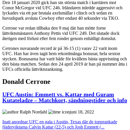
Den 18 januari 2020 gick han sin största match i karriären mot
Conor McGregor vid UFC 246. Irländaren inledde aggressivt och
lyckades via ett par brutala axelsmällar i clinch och sedan en
huvudspark avsluta Cowboy efter endast 40 sekunder via TKO.
Cerrone var redan tillbaka den 9 maj där han mötte forne
lättviktsmästaren Anthony Pettis vid UFC 249. Det slutade dock
återigen med förlust efter fem ronder genom enhälligt domslut.
Cerrones nuvarande record är på 36-15 (1) varav 22 varit inom
UFC. Han har även tagit hem rekordmånga bonusar, hela sexton
stycken. Bonusarna har varit både för kvällens bästa uppvisning och
den bästa matchen. Sedan den 24 april 2019 är han på nummer åtta i
UFCs officiella lättviktsrankning.
Donald Cerrone
UFC Austin: Emmett vs. Kattar med Guram
Kutateladze – Matchkort, sändningstider och info
Ralph Nordahl
juni 18, 2022
Inatt anordnar UFC en gala i Austin, Texas där de topprankade
fjäderviktarna Calvin Kattar (22-5) och Josh Emmett (...