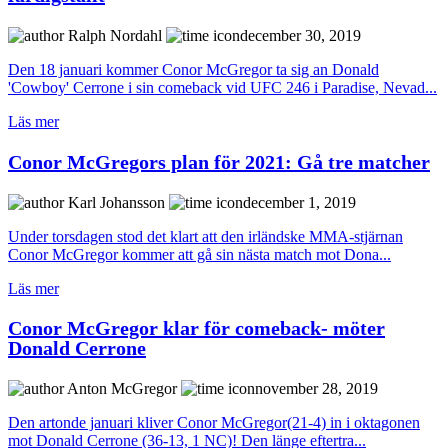
Ralph Nordahl
december 30, 2019
Den 18 januari kommer Conor McGregor ta sig an Donald
'Cowboy' Cerrone i sin comeback vid UFC 246 i Paradise, Nevad...
Läs mer
Conor McGregors plan för 2021: Gå tre matcher
Karl Johansson
december 1, 2019
Under torsdagen stod det klart att den irländske MMA-stjärnan
Conor McGregor kommer att gå sin nästa match mot Dona...
Läs mer
Conor McGregor klar för comeback- möter
Donald Cerrone
Anton McGregor
november 28, 2019
Den artonde januari kliver Conor McGregor(21-4) in i oktagonen
mot Donald Cerrone (36-13, 1 NC)! Den länge eftertra...