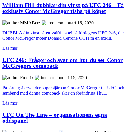
William Hill dubblar din vinst på UFC 246 – Få
exklusiv Conor McGregor tisha på köpet
MMABetz
januari 16, 2020
DUBBLA din vinst på ett valfritt spel på lördagens UFC 246, där
Conor McGregor möter Donald Cerrone OCH få en exklu...
Läs mer
UFC 246: Frågor och svar om hur du ser Conor
McGregors comeback
Fredrik
januari 16, 2020
På lördag återvänder superstjärnan Conor McGregor till UFC och i
samband med denna comeback sker en förändring i hu...
Läs mer
UFC On The Line – organisationens egna
oddspanel