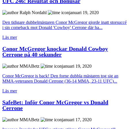
UFC 246: Resultat och Bonusar
Ralph Nordahl
januari 19, 2020
Den tidigare dubbelmästaren Conor McGregor gjorde inatt storsuccé
i sin comeback mot Donald 'Cowboy' Cerrone där ha...
Läs mer
Conor McGregor knockar Donald Cowboy
Cerrone på 40 sekunder
MMABetz
januari 19, 2020
Conor McGregor is back! Den forne dubbla mästaren tog sig an
MMA-veteranen Donald Cerrone (36-14 MMA, 23-11 UFC)...
Läs mer
SafeBet: Inför Conor McGregor vs Donald
Cerrone
MMABetz
januari 17, 2020