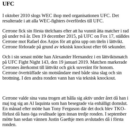
UFC
I oktober 2010 slogs WEC ihop med organisationen UFC. Det
resulterade i att alla WEC-fighters överfördes till UFC.
Cerrone fick sin första titelchans efter att ha vunnit åtta matcher i rad
på under två år. Den 19 december 2015, på UFC on Fox 17, ställdes
Cerrone mot Rafael dos Anjos för att göra upp om titeln i lättvikt.
Cerrone förlorade på grund av teknisk knockout efter 66 sekunder.
Och i sin senast mötte han Alexander Hernandez i en lättviktsmatch
på UFC Fight Night 143, den 19 januari 2019. Matchen markerade
Cerrones återkomst till lättvikt och gick suveränt för honom.
Cerrone överträffade sin motståndare med både sina slag och sin
brottning. I den andra ronden vann han via teknisk knockout.
Cerrone valde sina vana trogen att hålla sig aktiv under året då han i
maj tog sig an Al Iaquinta som han besegrade via enhälligt domslut.
En månad efter mötte han Tony Ferguson där det dock blev TKO-
förlust då hans öga svullnade igen innan tredje ronden. I september
mötte han sedan vännen Justin Gaethje men avslutades då i första
ronden.