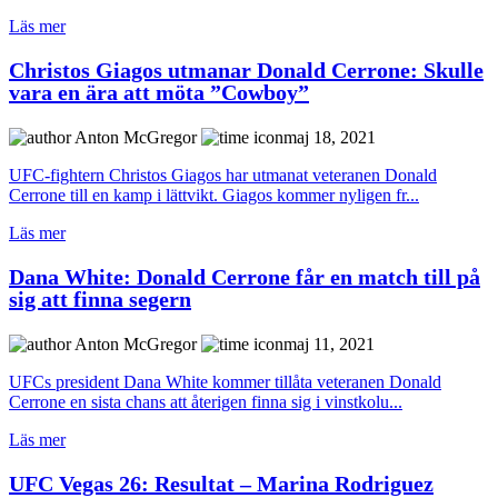
Läs mer
Christos Giagos utmanar Donald Cerrone: Skulle
vara en ära att möta ”Cowboy”
Anton McGregor
maj 18, 2021
UFC-fightern Christos Giagos har utmanat veteranen Donald
Cerrone till en kamp i lättvikt. Giagos kommer nyligen fr...
Läs mer
Dana White: Donald Cerrone får en match till på
sig att finna segern
Anton McGregor
maj 11, 2021
UFCs president Dana White kommer tillåta veteranen Donald
Cerrone en sista chans att återigen finna sig i vinstkolu...
Läs mer
UFC Vegas 26: Resultat – Marina Rodriguez