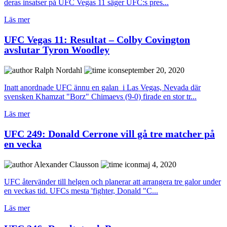
deras insatser på UFC Vegas 11 säger UFC:s pres...
Läs mer
UFC Vegas 11: Resultat – Colby Covington
avslutar Tyron Woodley
Ralph Nordahl
september 20, 2020
Inatt anordnade UFC ännu en galan i Las Vegas, Nevada där
svensken Khamzat "Borz" Chimaevs (9-0) firade en stor tr...
Läs mer
UFC 249: Donald Cerrone vill gå tre matcher på
en vecka
Alexander Clausson
maj 4, 2020
UFC återvänder till helgen och planerar att arrangera tre galor under
en veckas tid. UFCs mesta 'fighter, Donald "C...
Läs mer