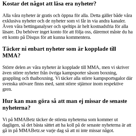
Kostar det något att läsa era nyheter?
Alla våra nyheter är gratis och öppna för alla. Detta gäller både våra
exklusiva nyheter och de nyheter som vi får in via andra kanaler.
Även våra bettinganalyser och speltips är helt kostnadsfria för alla
läsare. Du behöver inget konto för att följa oss, däremot måste du ha
ett konto på Disqus för att kunna kommentera.
Täcker ni enbart nyheter som är kopplade till
MMA?
Större delen av våra nyheter är kopplade till MMA, men vi skriver
även större nyheter från övriga kampsporter såsom boxning,
grappling och thaiboxning. Vi täcker alla större kampsportsgalor där
svenska utövare finns med, samt större stjärnor inom respektive
gren.
Hur kan man göra så att man ej missar de senaste
nyheterna?
Vi på MMABetz täcker de största nyheterna som kommer ut
dagligen, så det bästa sättet att ha koll på de senaste nyheterna är att
gå in på MMABetz.se varje dag så att ni inte missar något.