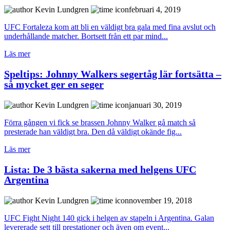
Kevin Lundgren
februari 4, 2019
UFC Fortaleza kom att bli en väldigt bra gala med fina avslut och
underhållande matcher. Bortsett från ett par mind...
Läs mer
Speltips: Johnny Walkers segertåg lär fortsätta –
så mycket ger en seger
Kevin Lundgren
januari 30, 2019
Förra gången vi fick se brassen Johnny Walker gå match så
presterade han väldigt bra. Den då väldigt okände fig...
Läs mer
Lista: De 3 bästa sakerna med helgens UFC
Argentina
Kevin Lundgren
november 19, 2018
UFC Fight Night 140 gick i helgen av stapeln i Argentina. Galan
levererade sett till prestationer och även om event...