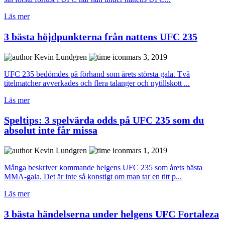
Läs mer
3 bästa höjdpunkterna från nattens UFC 235
Kevin Lundgren
mars 3, 2019
UFC 235 bedömdes på förhand som årets största gala. Två
titelmatcher avverkades och flera talanger och nytillskott ...
Läs mer
Speltips: 3 spelvärda odds på UFC 235 som du
absolut inte får missa
Kevin Lundgren
mars 1, 2019
Många beskriver kommande helgens UFC 235 som årets bästa
MMA-gala. Det är inte så konstigt om man tar en titt p...
Läs mer
3 bästa händelserna under helgens UFC Fortaleza