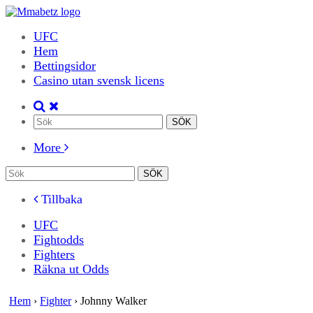
UFC
Hem
Bettingsidor
Casino utan svensk licens
More
Tillbaka
UFC
Fightodds
Fighters
Räkna ut Odds
Hem
›
Fighter
›
Johnny Walker