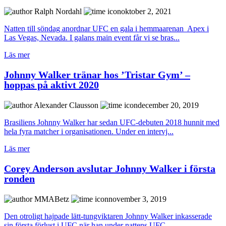
Ralph Nordahl
oktober 2, 2021
Natten till söndag anordnar UFC en gala i hemmaarenan Apex i
Las Vegas, Nevada. I galans main event får vi se bras...
Läs mer
Johnny Walker tränar hos ’Tristar Gym’ –
hoppas på aktivt 2020
Alexander Clausson
december 20, 2019
Brasiliens Johnny Walker har sedan UFC-debuten 2018 hunnit med
hela fyra matcher i organisationen. Under en intervj...
Läs mer
Corey Anderson avslutar Johnny Walker i första
ronden
MMABetz
november 3, 2019
Den otroligt hajpade lätt-tungviktaren Johnny Walker inkasserade
sin första förlust i UFC när han under nattens UFC...