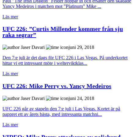
Paul ”The Irish Dragon” Felder hoppar in och ersätter den skadade
Yancy Medeiros i matchen mot ”Platinum” Mike ...
Läs mer
UFC 226: ”Curtis Millender kommer från sju
raka segrar”
Jaser Davari
juni 29, 2018
Den 7:e juli är det dags för UFC 226 i Las Vegas. På underkortet
hittar vi ett intressant möte i welterviktklas...
Läs mer
UFC 226: Mike Perry vs. Yancy Medeiros
Jaser Davari
juni 24, 2018
UFC 226 går av stapeln den 7:e juli i Las Vegas. Kortet är på
pappret ett av årets bästa, med intressanta matchni...
Läs mer
VIDEO: Mike Perry attackeras av polishund