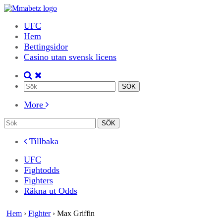
UFC
Hem
Bettingsidor
Casino utan svensk licens
More
Tillbaka
UFC
Fightodds
Fighters
Räkna ut Odds
Hem
›
Fighter
›
Max Griffin