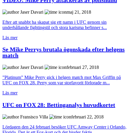
Jaser Davari
maj 21, 2018
Efter att snabbt ha skapat sig ett namn i UFC genom sin
underhållande fightingstil och stora karisma befinner s...
Läs mer
Se Mike Perrys brutala ögonskada efter helgens
match
Jaser Davari
februari 27, 2018
”Platinum” Mike Perry gick i helgen match mot Max Griffin på
UFC on FOX 28. Perry som var storfavorit förlorade m...
Läs mer
UFC on FOX 28: Bettinganalys huvudkortet
Fransisco Villa
februari 22, 2018
Lördagen den 24 februari besöker UFC Amway Center i Orlando,
Florida. Det är ett Fox-kort och det bjuder faktis...