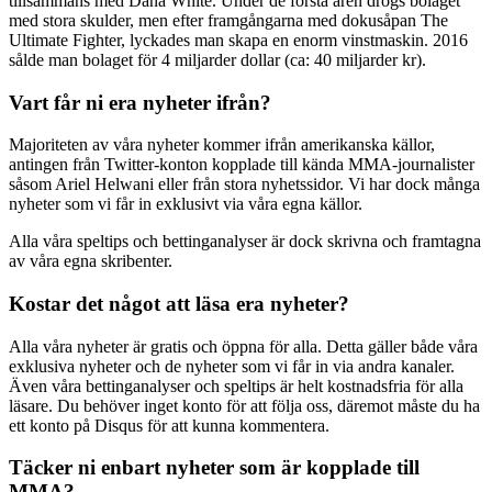
tillsammans med Dana White. Under de första åren drogs bolaget
med stora skulder, men efter framgångarna med dokusåpan The
Ultimate Fighter, lyckades man skapa en enorm vinstmaskin. 2016
sålde man bolaget för 4 miljarder dollar (ca: 40 miljarder kr).
Vart får ni era nyheter ifrån?
Majoriteten av våra nyheter kommer ifrån amerikanska källor,
antingen från Twitter-konton kopplade till kända MMA-journalister
såsom Ariel Helwani eller från stora nyhetssidor. Vi har dock många
nyheter som vi får in exklusivt via våra egna källor.
Alla våra speltips och bettinganalyser är dock skrivna och framtagna
av våra egna skribenter.
Kostar det något att läsa era nyheter?
Alla våra nyheter är gratis och öppna för alla. Detta gäller både våra
exklusiva nyheter och de nyheter som vi får in via andra kanaler.
Även våra bettinganalyser och speltips är helt kostnadsfria för alla
läsare. Du behöver inget konto för att följa oss, däremot måste du ha
ett konto på Disqus för att kunna kommentera.
Täcker ni enbart nyheter som är kopplade till
MMA?