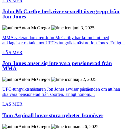
LÄS MER
John McCarthy beskriver sexuellt övergrepp från
Jon Jones
Anton McGregor
juni 3, 2025
MMA-veterandomaren John McCarthy har kommit ut med
anklagelser riktade mot UFC:s tungviktsmästare Jon Jones. Enligt...
LÄS MER
Jon Jones anser sig inte vara pensionerad från
MMA
Anton McGregor
maj 22, 2025
UFC-tungviktsmästaren Jon Jones avvisar påståenden om att han
ska vara pensionerad från sporten. Enligt honom,...
LÄS MER
Tom Aspinall lovar stora nyheter framöver
Anton McGregor
mars 26, 2025