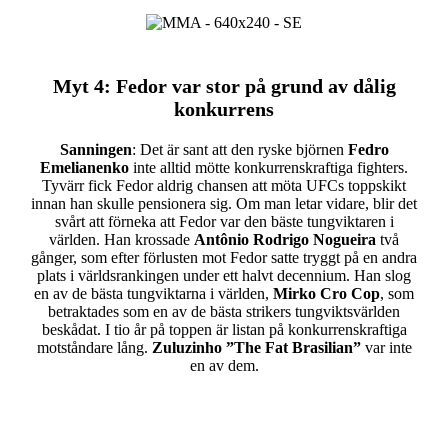
Myt 4
: Fedor var stor på grund av dålig
konkurrens
Sanningen
: Det är sant att den ryske björnen
Fedro
Emelianenko
inte alltid mötte konkurrenskraftiga fighters.
Tyvärr fick Fedor aldrig chansen att möta UFCs toppskikt
innan han skulle pensionera sig. Om man letar vidare, blir det
svårt att förneka att Fedor var den bäste tungviktaren i
världen. Han krossade
Antônio Rodrigo Nogueira
två
gånger, som efter förlusten mot Fedor satte tryggt på en andra
plats i världsrankingen under ett halvt decennium. Han slog
en av de bästa tungviktarna i världen,
Mirko Cro Cop
, som
betraktades som en av de bästa strikers tungviktsvärlden
beskådat. I tio år på toppen är listan på konkurrenskraftiga
motståndare lång.
Zuluzinho ”The Fat Brasilian”
var inte
en av dem.