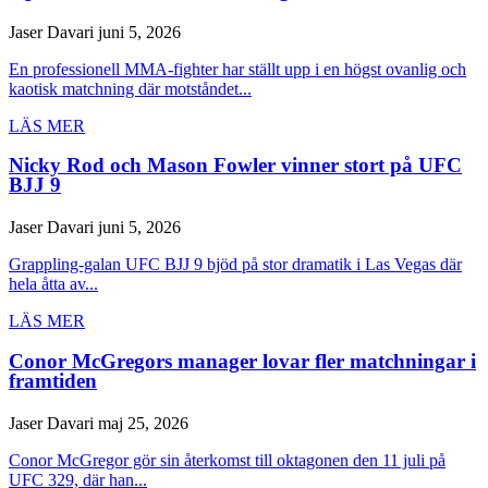
Jaser Davari
juni 5, 2026
En professionell MMA-fighter har ställt upp i en högst ovanlig och
kaotisk matchning där motståndet...
LÄS MER
Nicky Rod och Mason Fowler vinner stort på UFC
BJJ 9
Jaser Davari
juni 5, 2026
Grappling-galan UFC BJJ 9 bjöd på stor dramatik i Las Vegas där
hela åtta av...
LÄS MER
Conor McGregors manager lovar fler matchningar i
framtiden
Jaser Davari
maj 25, 2026
Conor McGregor gör sin återkomst till oktagonen den 11 juli på
UFC 329, där han...