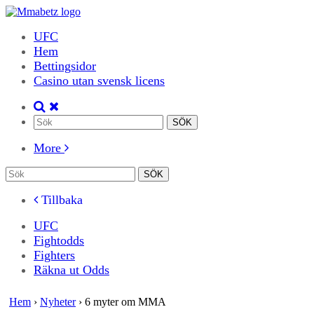
UFC
Hem
Bettingsidor
Casino utan svensk licens
More
Tillbaka
UFC
Fightodds
Fighters
Räkna ut Odds
Hem
›
Nyheter
›
6 myter om MMA