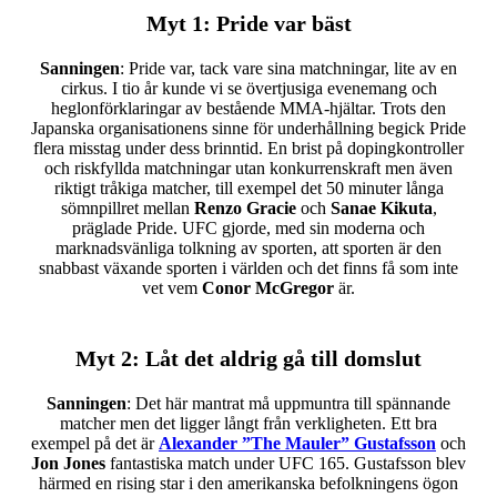
Myt 1
: Pride var bäst
Sanningen
: Pride var, tack vare sina matchningar, lite av en
cirkus. I tio år kunde vi se övertjusiga evenemang och
heglonförklaringar av bestående MMA-hjältar. Trots den
Japanska organisationens sinne för underhållning begick Pride
flera misstag under dess brinntid. En brist på dopingkontroller
och riskfyllda matchningar utan konkurrenskraft men även
riktigt tråkiga matcher, till exempel det 50 minuter långa
sömnpillret mellan
Renzo Gracie
och
Sanae Kikuta
,
präglade Pride. UFC gjorde, med sin moderna och
marknadsvänliga tolkning av sporten, att sporten är den
snabbast växande sporten i världen och det finns få som inte
vet vem
Conor McGregor
är.
Myt 2
: Låt det aldrig gå till domslut
Sanningen
: Det här mantrat må uppmuntra till spännande
matcher men det ligger långt från verkligheten. Ett bra
exempel på det är
Alexander ”The Mauler” Gustafsson
och
Jon Jones
fantastiska match under UFC 165. Gustafsson blev
härmed en rising star i den amerikanska befolkningens ögon