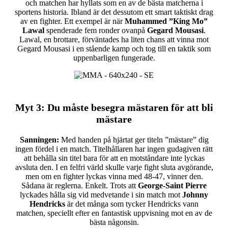
och matchen har hyllats som en av de bästa matcherna i
sportens historia. Ibland är det dessutom ett smart taktiskt drag
av en fighter. Ett exempel är när
Muhammed ”King Mo”
Lawal
spenderade fem ronder ovanpå
Gegard Mousasi
.
Lawal, en brottare, förväntades ha liten chans att vinna mot
Gegard Mousasi i en stående kamp och tog till en taktik som
uppenbarligen fungerade.
Myt 3
: Du måste besegra mästaren för att bli
mästare
Sanningen:
Med handen på hjärtat ger titeln ”mästare” dig
ingen fördel i en match. Titelhållaren har ingen gudagiven rätt
att behålla sin titel bara för att en motståndare inte lyckas
avsluta den. I en felfri värld skulle varje fight sluta avgörande,
men om en fighter lyckas vinna med 48-47, vinner den.
Sådana är reglerna. Enkelt. Trots att
George-Saint Pierre
lyckades hålla sig vid medvetande i sin match mot
Johnny
Hendricks
är det många som tycker Hendricks vann
matchen, speciellt efter en fantastisk uppvisning mot en av de
bästa någonsin.