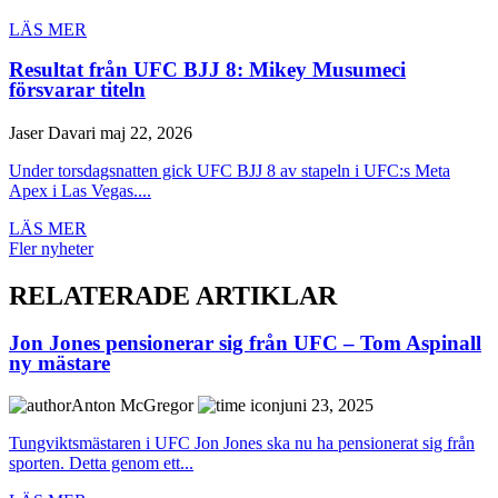
LÄS MER
Resultat från UFC BJJ 8: Mikey Musumeci
försvarar titeln
Jaser Davari
maj 22, 2026
Under torsdagsnatten gick UFC BJJ 8 av stapeln i UFC:s Meta
Apex i Las Vegas....
LÄS MER
Fler nyheter
RELATERADE ARTIKLAR
Jon Jones pensionerar sig från UFC – Tom Aspinall
ny mästare
Anton McGregor
juni 23, 2025
Tungviktsmästaren i UFC Jon Jones ska nu ha pensionerat sig från
sporten. Detta genom ett...