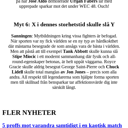
på när
Jose Aldo
demolerade
Urijah Fabers
lår med
upprepade sparkar mot det under WEC 48. Ouch!
Myt 6
: X i dennes storhetstid skulle slå Y
Sanningen
: Mytbildningen kring vissa fighters är befogad.
När sporten var ny fick världen se en ny typ av hårdkokthet
där mästarna besegrade de som ansågs vara de bästa i världen.
Men att påstå att till exempel
Tank Abbott
skulle kunna slå
Stipe Miocic
i ett modernt sammanhang där fysik och all-
round-egenskaper betonas, är helt uppåt väggarna. Royce
Gracie skulle aldrig besegrat George Saint-Pierre och
Chuck
Lidell
skulle total manglas
av Jon Jones
– precis som alla
andra. All respekt till legendarerna som hjälpte forma sporten
men till skillnad från bensparkar tar affektionsvärde dig inte
särskilt långt.
FLER NYHETER
5 proffs mot varandra samtidigt i en kaotisk match