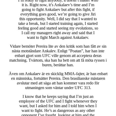
I’m ready to fight anybody, it doesn’t matter who
it is. Right now, it’s Ankalaev’s time and I’m
going to fight Ankalaev but after this fight, if
everything goes good, we’re going to give Jiri
this opportunity. Well, I did say that I wanted to
take a break, but I started training again, I started
feeling good and started seeing my evolutions, so
I call my managers right away and said that I
want to fight March against Ankalaev.
Vidare bemöter Pereira lite av den kritik som han fått av sin
nästa motståndare Ankalev. Enligt ”Poatan”, har han inte
enbart gjort som UFC ville genom att acceptera deras
matchning. Tvärtom, ska han ha bett om att få möta ryssen i
buren, berättar han.
Även om Ankalaev är en skicklig MMA-fajter, är han enbart
en människa, fortsätter Pereira. Den brasilianske mästaren
avslutar med att säga att han kommer vara redo för
utmaningen som väntar under UFC 313.
I know that he keeps saying that I’m just an
employee of the UFC and I fight whenever they
want, but I asked for him and I told him when I
want to fight. He’s as dangerous as any other
opponent I’ve fought, looking at him and the