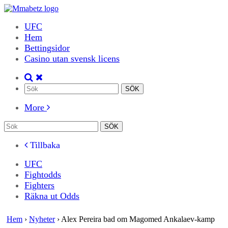
UFC
Hem
Bettingsidor
Casino utan svensk licens
More
Tillbaka
UFC
Fightodds
Fighters
Räkna ut Odds
Hem
›
Nyheter
›
Alex Pereira bad om Magomed Ankalaev-kamp