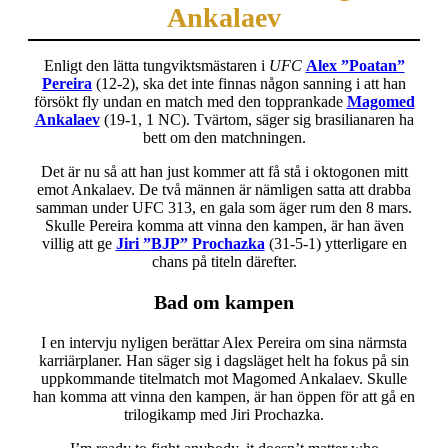
Ankalaev
Enligt den lätta tungviktsmästaren i
UFC
Alex ”Poatan”
Pereira
(12-2), ska det inte finnas någon sanning i att han
försökt fly undan en match med den topprankade
Magomed
Ankalaev
(19-1, 1 NC). Tvärtom, säger sig brasilianaren ha
bett om den matchningen.
Det är nu så att han just kommer att få stå i oktogonen mitt
emot Ankalaev. De två männen är nämligen satta att drabba
samman under UFC 313, en gala som äger rum den 8 mars.
Skulle Pereira komma att vinna den kampen, är han även
villig att ge
Jiri ”BJP” Prochazka
(31-5-1) ytterligare en
chans på titeln därefter.
Bad om kampen
I en intervju nyligen berättar Alex Pereira om sina närmsta
karriärplaner. Han säger sig i dagsläget helt ha fokus på sin
uppkommande titelmatch mot Magomed Ankalaev. Skulle
han komma att vinna den kampen, är han öppen för att gå en
trilogikamp med Jiri Prochazka.