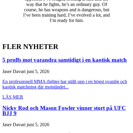
way that he fights, he’s an ordinary guy. Of
course, he has weapons and is dangerous, but
I’ve been training hard, I’ve evolved a lot, and
I’m ready for him.
FLER NYHETER
5 proffs mot varandra samtidigt i en kaotisk match
Jaser Davari
juni 5, 2026
En professionell MMA-fighter har ställt upp i en högst ovanlig och
kaotisk matchning där motståndet...
LÄS MER
Nicky Rod och Mason Fowler vinner stort på UFC
BJJ 9
Jaser Davari
juni 5, 2026