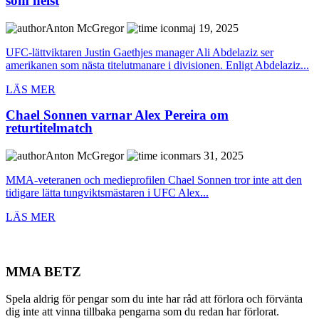
som helst
Anton McGregor
maj 19, 2025
UFC-lättviktaren Justin Gaethjes manager Ali Abdelaziz ser
amerikanen som nästa titelutmanare i divisionen. Enligt Abdelaziz...
LÄS MER
Chael Sonnen varnar Alex Pereira om
returtitelmatch
Anton McGregor
mars 31, 2025
MMA-veteranen och medieprofilen Chael Sonnen tror inte att den
tidigare lätta tungviktsmästaren i UFC Alex...
LÄS MER
MMA BETZ
Spela aldrig för pengar som du inte har råd att förlora och förvänta
dig inte att vinna tillbaka pengarna som du redan har förlorat.