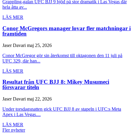
Grappling-galan UFC BJJ 9 bjöd på stor dramatik i Las Vegas där
hela åtta av...
LÄS MER
Conor McGregors manager lovar fler matchningar i
framtiden
Jaser Davari
maj 25, 2026
Conor McGregor gör sin återkomst till oktagonen den 11 juli på
UFC 329, där han...
LÄS MER
Resultat från UFC BJJ 8: Mikey Musumeci
försvarar titeln
Jaser Davari
maj 22, 2026
Under torsdagsnatten gick UFC BJJ 8 av stapeln i UFC:s Meta
Apex i Las Vegas....
LÄS MER
Fler nyheter