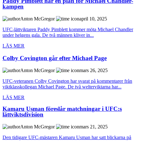
Paddy Pimblett har en plan för Michael Chandler-
kampen
Anton McGregor
april 10, 2025
UFC-lättviktaren Paddy Pimblett kommer möta Michael Chandler
under helgens gala. De två männen kliver in...
LÄS MER
Colby Covington går efter Michael Page
Anton McGregor
mars 26, 2025
UFC-veteranen Colby Covington har svarat på kommentarer från
viktklasskollegan Michael Page. De två welterviktarna har...
LÄS MER
Kamaru Usman föreslår matchningar i UFC:s
lättviktsdivision
Anton McGregor
mars 21, 2025
Den tidigare UFC-mästaren Kamaru Usman har satt blickarna på