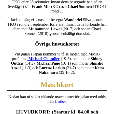
TKO efter 35 sekunder. Innan detta besegrade han på ett
överlägset sätt
Frank Mir
(KO) och
Chael Sonnen
(TKO) i
rond 1.
Jackson såg vi senast tur besegra
Wanderlei Silva
genom
TKO i rond 2 i september förra året. Innan detta förlorade han
först mot
Muhammed Lawal
(2017) och sedan Chael
Sonnen (2018) genom enhälligt domslut.
Övriga huvudkortet
Vid galan i Japan kommer vi få se möten med MMA-
profilerna
Michael Chandler
(19-5), som möter
Sidney
Outlaw
(14-3),
Michael Page
(16-1) som möter
Shinsho
Anzai
(11-3) och
Lorenz Larkin
(21-7) som möter
Keita
Nakamura
(35-10-2).
Matchkort
Nedan kan ni se det rådande matchkortet för galan med odds
från
Unibet:
HUVUDKORT: (Startar kl. 04.00 och