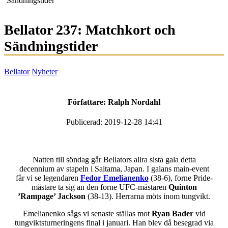
Sändningstider
Bellator 237: Matchkort och
Sändningstider
Bellator
Nyheter
Författare:
Ralph Nordahl
Publicerad: 2019-12-28 14:41
Natten till söndag går Bellators allra sista gala detta
decennium av stapeln i Saitama, Japan. I galans main-event
får vi se legendaren
Fedor Emelianenko
(38-6), forne Pride-
mästare ta sig an den forne UFC-mästaren
Quinton
’Rampage’ Jackson
(38-13). Herrarna möts inom tungvikt.
Emelianenko sågs vi senaste ställas mot
Ryan Bader
vid
tungviktsturneringens final i januari. Han blev då besegrad via