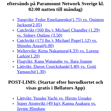
eftersänds på Paramount Network Sverige kl.
02:00 natten till måndag)
Tungvikt: Fedor Emelianenko(1.75) vs. Quinton
Jackson(2.05)
Catchvikt (160 lbs.): Michael Chandler (1.29)
vs. Sidney Outlaw (3.50)
Catchvikt (173 lbs.): Michael Page(1.12) vs.
Shinsho Anzai(6.00)
Weltervikt: Keita Nakamura(4.33) vs. Lorenz
Larkin(1.20)
Flugvikt: Kana Watanabe vs. Ilara Joanne
Lättvikt: Daron Cruickshank(3.40) vs. Goiti
Yamauchi(1.30)
POST-LIMS: (Startar efter huvudkortet och
visas gratis i Bellators App)
Lättvikt: Yusuke Yachi vs. Hiroto Uesako
Super Atomvikt (49 kg): Kanna Asakura vs.
Jayme Hinshaw