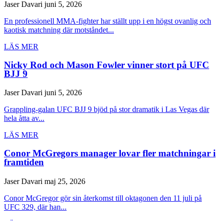
Jaser Davari
juni 5, 2026
En professionell MMA-fighter har ställt upp i en högst ovanlig och
kaotisk matchning där motståndet...
LÄS MER
Nicky Rod och Mason Fowler vinner stort på UFC
BJJ 9
Jaser Davari
juni 5, 2026
Grappling-galan UFC BJJ 9 bjöd på stor dramatik i Las Vegas där
hela åtta av...
LÄS MER
Conor McGregors manager lovar fler matchningar i
framtiden
Jaser Davari
maj 25, 2026
Conor McGregor gör sin återkomst till oktagonen den 11 juli på
UFC 329, där han...