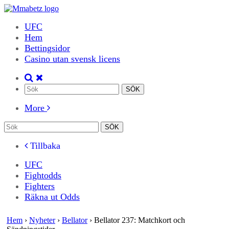
UFC
Hem
Bettingsidor
Casino utan svensk licens
More
Tillbaka
UFC
Fightodds
Fighters
Räkna ut Odds
Hem
›
Nyheter
›
Bellator
›
Bellator 237: Matchkort och