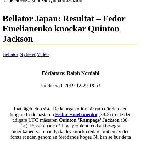
Emelianenko knockar Quinton Jackson
Bellator Japan: Resultat – Fedor
Emelianenko knockar Quinton
Jackson
Bellator
Nyheter
Video
Författare:
Ralph Nordahl
Publicerad: 2019-12-29 18:53
Inatt ägde den sista Bellatorgalan för i år rum där den den
tidigare Pridemästaren
Fedor Emelianenko
(39-6) mötte den
tidigare UFC-mästaren
Quinton ’Rampage’ Jackson
(38-
14). Ryssen hade då inga problem med att besegra
amerikanen som han lyckades knocka redan i mitten av den
första ronden genom en förödande höger. Ni kan se hur detta