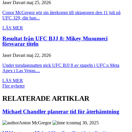
Jaser Davari
maj 25, 2026
Conor McGregor gör sin återkomst till oktagonen den 11 juli på
UFC 329, där han...
LÄS MER
Resultat från UFC BJJ 8: Mikey Musumeci
försvarar titeln
Jaser Davari
maj 22, 2026
Under torsdagsnatten gick UFC BJJ 8 av stapeln i UFC:s Meta
Apex i Las Vegas....
LÄS MER
Fler nyheter
RELATERADE ARTIKLAR
Michael Chandler planerar tid för återhämtning
Anton McGregor
maj 30, 2025