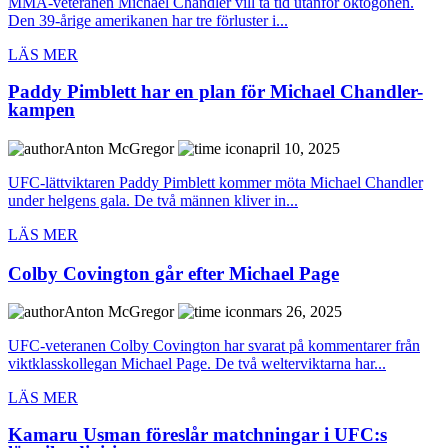
MMA-veteranen Michael Chandler vill ta tid utanför oktogonen.
Den 39-årige amerikanen har tre förluster i...
LÄS MER
Paddy Pimblett har en plan för Michael Chandler-
kampen
Anton McGregor
april 10, 2025
UFC-lättviktaren Paddy Pimblett kommer möta Michael Chandler
under helgens gala. De två männen kliver in...
LÄS MER
Colby Covington går efter Michael Page
Anton McGregor
mars 26, 2025
UFC-veteranen Colby Covington har svarat på kommentarer från
viktklasskollegan Michael Page. De två welterviktarna har...
LÄS MER
Kamaru Usman föreslår matchningar i UFC:s