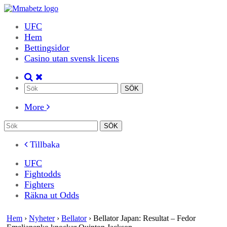
UFC
Hem
Bettingsidor
Casino utan svensk licens
More
Tillbaka
UFC
Fightodds
Fighters
Räkna ut Odds
Hem
›
Nyheter
›
Bellator
›
Bellator Japan: Resultat – Fedor