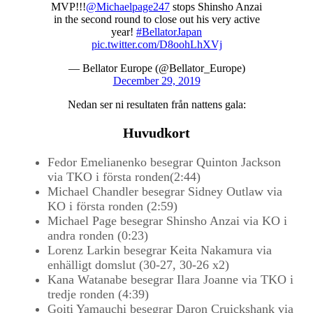
MVP!!!
@Michaelpage247
stops Shinsho Anzai
in the second round to close out his very active
year!
#BellatorJapan
pic.twitter.com/D8oohLhXVj
— Bellator Europe (@Bellator_Europe)
December 29, 2019
Nedan ser ni resultaten från nattens gala:
Huvudkort
Fedor Emelianenko besegrar Quinton Jackson
via TKO i första ronden(2:44)
Michael Chandler besegrar Sidney Outlaw via
KO i första ronden (2:59)
Michael Page besegrar Shinsho Anzai via KO i
andra ronden (0:23)
Lorenz Larkin besegrar Keita Nakamura via
enhälligt domslut (30-27, 30-26 x2)
Kana Watanabe besegrar Ilara Joanne via TKO i
tredje ronden (4:39)
Goiti Yamauchi besegrar Daron Cruickshank via