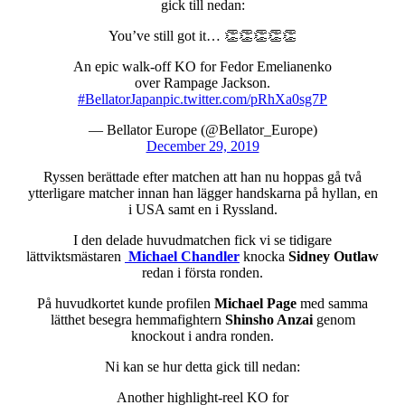
gick till nedan:
You’ve still got it… 👏👏👏👏👏
An epic walk-off KO for Fedor Emelianenko
over Rampage Jackson.
#BellatorJapan
pic.twitter.com/pRhXa0sg7P
— Bellator Europe (@Bellator_Europe)
December 29, 2019
Ryssen berättade efter matchen att han nu hoppas gå två
ytterligare matcher innan han lägger handskarna på hyllan, en
i USA samt en i Ryssland.
I den delade huvudmatchen fick vi se tidigare
lättviktsmästaren
Michael Chandler
knocka
Sidney Outlaw
redan i första ronden.
På huvudkortet kunde profilen
Michael Page
med samma
lätthet besegra hemmafightern
Shinsho Anzai
genom
knockout i andra ronden.
Ni kan se hur detta gick till nedan:
Another highlight-reel KO for