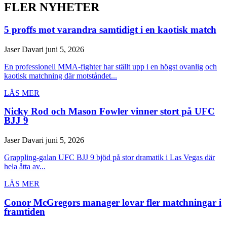
FLER NYHETER
5 proffs mot varandra samtidigt i en kaotisk match
Jaser Davari
juni 5, 2026
En professionell MMA-fighter har ställt upp i en högst ovanlig och
kaotisk matchning där motståndet...
LÄS MER
Nicky Rod och Mason Fowler vinner stort på UFC
BJJ 9
Jaser Davari
juni 5, 2026
Grappling-galan UFC BJJ 9 bjöd på stor dramatik i Las Vegas där
hela åtta av...
LÄS MER
Conor McGregors manager lovar fler matchningar i
framtiden