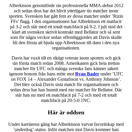
Albrektsson genomförde sin professionella MMA-debut 2012
och sedan dess har det blivit ytterligare tio matcher inom
sporten. Svensken har gått fem av dessa matcher under ’Rizin
FFs’ flagg. I den organisationen har Albrektsson ett matfacit
på 3-2 och står med ett totalt matchfacit på 9-2. I juli stod det
klart att svensken skrivit kontrakt med Bellator och så sent
som för några veckor sedan offentliggjordes att Davis skulle
bli den första att bjuda upp Albrektsson till dans i den nya
organisationen.
Davis har vuxit till en riktigt veteran inom sporten och gick
sin första match redan 2008. Amerikanen gick hela tretton
matcher för UFC och många svenska fans känner säkert
igenom honom från hans möte mot
Ryan Bader
under ’UFC
on FOX 14 – Alexander Gustafsson vs. Anthony Johnson’.
Det blev också Davis sista match för organisationen och
sedan dess har han hunnit med nio matcher för Bellator. Där
står han nu med ett matchfacit på 7-2 och med ett totalt
matchfacit på 20-5-0 1NC.
Här är oddsen
Under karriärens gång har Albrektsson varvat favoritskap med
’underdog’-status. Inför matchen mot Davis kommer han