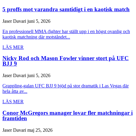
5 proffs mot varandra samtidigt i en kaotisk match
Jaser Davari
juni 5, 2026
En professionell MMA-fighter har ställt upp i en högst ovanlig och
kaotisk matchning där motståndet...
LÄS MER
Nicky Rod och Mason Fowler vinner stort på UFC
BJJ 9
Jaser Davari
juni 5, 2026
Grappling-galan UFC BJJ 9 bjöd på stor dramatik i Las Vegas där
hela åtta av...
LÄS MER
Conor McGregors manager lovar fler matchningar i
framtiden
Jaser Davari
maj 25, 2026