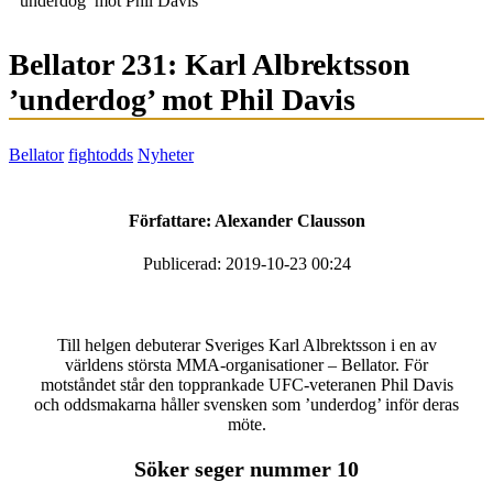
’underdog’ mot Phil Davis
Bellator 231: Karl Albrektsson
’underdog’ mot Phil Davis
Bellator
fightodds
Nyheter
Författare:
Alexander Clausson
Publicerad: 2019-10-23 00:24
Till helgen debuterar Sveriges Karl Albrektsson i en av
världens största MMA-organisationer – Bellator. För
motståndet står den topprankade UFC-veteranen Phil Davis
och oddsmakarna håller svensken som ’underdog’ inför deras
möte.
Söker seger nummer 10