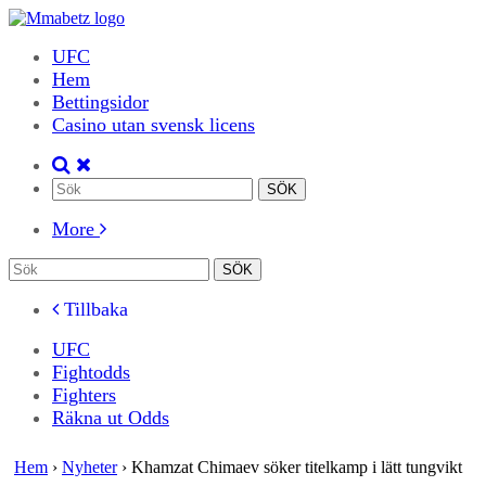
UFC
Hem
Bettingsidor
Casino utan svensk licens
More
Tillbaka
UFC
Fightodds
Fighters
Räkna ut Odds
Hem
›
Nyheter
›
Khamzat Chimaev söker titelkamp i lätt tungvikt