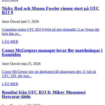
Nicky Rod och Mason Fowler vinner stort på UFC
BJJ 9
Jaser Davari
juni 5, 2026
Grappling-galan UFC BJJ 9 bjöd på stor dramatik i Las Vegas där
hela åtta av...
LÄS MER
Conor McGregors manager lovar fler matchningar i
framtiden
Jaser Davari
maj 25, 2026
Conor McGregor gör sin återkomst till oktagonen den 11 juli på
UFC 329, där han...
LÄS MER
Resultat från UFC BJJ 8: Mikey Musumeci
försvarar titeln