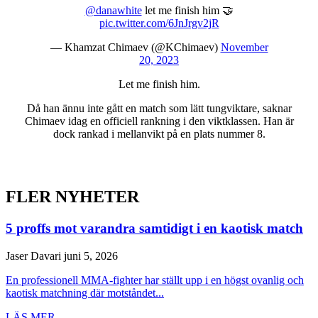
@danawhite
let me finish him 🤝
pic.twitter.com/6JnJrgv2jR
— Khamzat Chimaev (@KChimaev)
November
20, 2023
Let me finish him.
Då han ännu inte gått en match som lätt tungviktare, saknar
Chimaev idag en officiell rankning i den viktklassen. Han är
dock rankad i mellanvikt på en plats nummer 8.
FLER NYHETER
5 proffs mot varandra samtidigt i en kaotisk match
Jaser Davari
juni 5, 2026
En professionell MMA-fighter har ställt upp i en högst ovanlig och
kaotisk matchning där motståndet...
LÄS MER