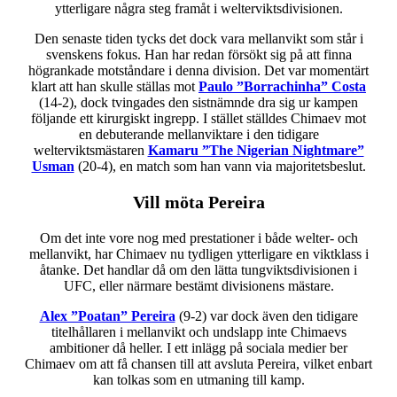
ytterligare några steg framåt i welterviktsdivisionen.
Den senaste tiden tycks det dock vara mellanvikt som står i
svenskens fokus. Han har redan försökt sig på att finna
högrankade motståndare i denna division. Det var momentärt
klart att han skulle ställas mot
Paulo ”Borrachinha” Costa
(14-2), dock tvingades den sistnämnde dra sig ur kampen
följande ett kirurgiskt ingrepp. I stället ställdes Chimaev mot
en debuterande mellanviktare i den tidigare
welterviktsmästaren
Kamaru ”The Nigerian Nightmare”
Usman
(20-4), en match som han vann via majoritetsbeslut.
Vill möta Pereira
Om det inte vore nog med prestationer i både welter- och
mellanvikt, har Chimaev nu tydligen ytterligare en viktklass i
åtanke. Det handlar då om den lätta tungviktsdivisionen i
UFC, eller närmare bestämt divisionens mästare.
Alex ”Poatan” Pereira
(9-2) var dock även den tidigare
titelhållaren i mellanvikt och undslapp inte Chimaevs
ambitioner då heller. I ett inlägg på sociala medier ber
Chimaev om att få chansen till att avsluta Pereira, vilket enbart
kan tolkas som en utmaning till kamp.