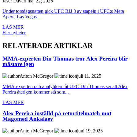
Jaser Davari
maj 22, 2026
Under torsdagsnatten gick UFC BJJ 8 av stapeln i UFC:s Meta
Apex i Las Vegas....
LÄS MER
Fler nyheter
RELATERADE ARTIKLAR
MMA-experten Din Thomas tror Alex Pereira blir
mästare igen
Anton McGregor
juli 11, 2025
MMA-experten och analytikern åt UFC Din Thomas ser att Alex
Pereira återigen kommer stå som...
LÄS MER
Alex Pereira inställd på returtitelmatch mot
Magomed Ankalaev
Anton McGregor
juni 19, 2025