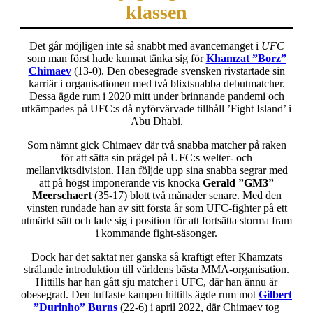
klassen
Det går möjligen inte så snabbt med avancemanget i
UFC
som man först hade kunnat tänka sig för
Khamzat ”Borz”
Chimaev
(13-0). Den obesegrade svensken rivstartade sin
karriär i organisationen med två blixtsnabba debutmatcher.
Dessa ägde rum i 2020 mitt under brinnande pandemi och
utkämpades på UFC:s då nyförvärvade tillhåll ’Fight Island’ i
Abu Dhabi.
Som nämnt gick Chimaev där två snabba matcher på raken
för att sätta sin prägel på UFC:s welter- och
mellanviktsdivision. Han följde upp sina snabba segrar med
att på högst imponerande vis knocka
Gerald ”GM3”
Meerschaert
(35-17) blott två månader senare. Med den
vinsten rundade han av sitt första år som UFC-fighter på ett
utmärkt sätt och lade sig i position för att fortsätta storma fram
i kommande fight-säsonger.
Dock har det saktat ner ganska så kraftigt efter Khamzats
strålande introduktion till världens bästa MMA-organisation.
Hittills har han gått sju matcher i UFC, där han ännu är
obesegrad. Den tuffaste kampen hittills ägde rum mot
Gilbert
”Durinho” Burns
(22-6) i april 2022, där Chimaev tog