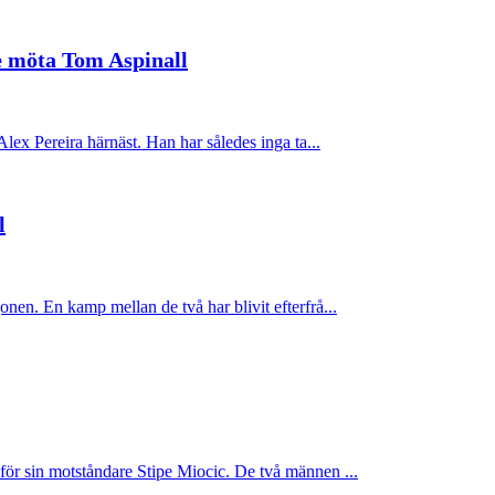
te möta Tom Aspinall
lex Pereira härnäst. Han har således inga ta...
l
nen. En kamp mellan de två har blivit efterfrå...
för sin motståndare Stipe Miocic. De två männen ...