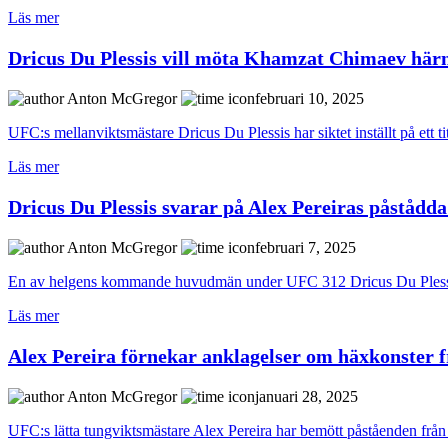
Läs mer
Dricus Du Plessis vill möta Khamzat Chimaev här
Anton McGregor
februari 10, 2025
UFC:s mellanviktsmästare Dricus Du Plessis har siktet inställt på ett 
Läs mer
Dricus Du Plessis svarar på Alex Pereiras påstådda
Anton McGregor
februari 7, 2025
En av helgens kommande huvudmän under UFC 312 Dricus Du Plessis sk
Läs mer
Alex Pereira förnekar anklagelser om häxkonster f
Anton McGregor
januari 28, 2025
UFC:s lätta tungviktsmästare Alex Pereira har bemött påståenden från 