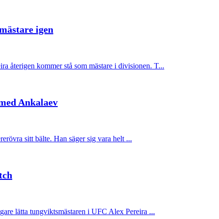
mästare igen
a återigen kommer stå som mästare i divisionen. T...
omed Ankalaev
rövra sitt bälte. Han säger sig vara helt ...
tch
are lätta tungviktsmästaren i UFC Alex Pereira ...