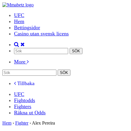
UFC
Hem
Bettingsidor
Casino utan svensk licens
More
Tillbaka
UFC
Fightodds
Fighters
Räkna ut Odds
Hem
›
Fighter
›
Alex Pereira