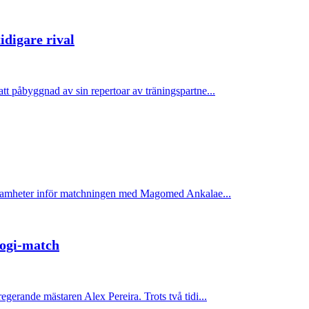
idigare rival
t påbyggnad av sin repertoar av träningspartne...
veksamheter inför matchningen med Magomed Ankalae...
ilogi-match
gerande mästaren Alex Pereira. Trots två tidi...