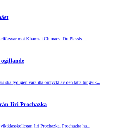
näst
titelförsvar mot Khamzat Chimaev. Du Plessis ...
 ogillande
a tydligen vara illa omtyckt av den lätta tungvik...
rån Jiri Prochazka
viktklasskollegan Jiri Prochazka. Prochazka ha...