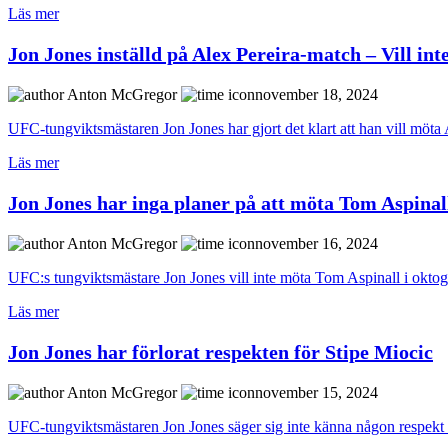
Läs mer
Jon Jones inställd på Alex Pereira-match – Vill in
Anton McGregor
november 18, 2024
UFC-tungviktsmästaren Jon Jones har gjort det klart att han vill möta A
Läs mer
Jon Jones har inga planer på att möta Tom Aspinal
Anton McGregor
november 16, 2024
UFC:s tungviktsmästare Jon Jones vill inte möta Tom Aspinall i oktogo
Läs mer
Jon Jones har förlorat respekten för Stipe Miocic
Anton McGregor
november 15, 2024
UFC-tungviktsmästaren Jon Jones säger sig inte känna någon respekt 