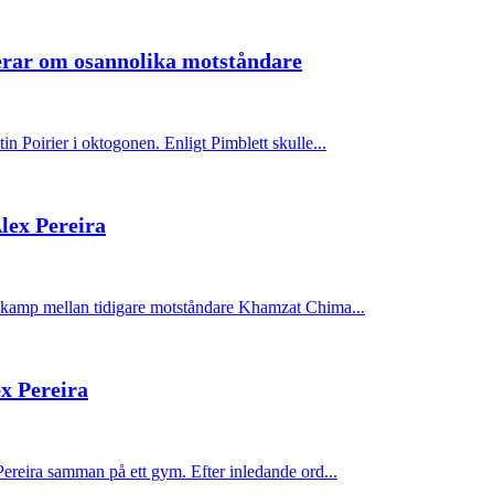
erar om osannolika motståndare
n Poirier i oktogonen. Enligt Pimblett skulle...
lex Pereira
l kamp mellan tidigare motståndare Khamzat Chima...
ex Pereira
Pereira samman på ett gym. Efter inledande ord...