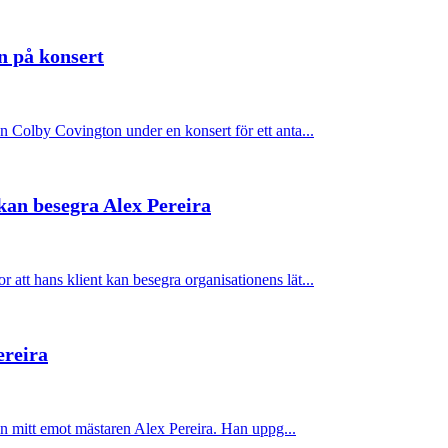
n på konsert
n Colby Covington under en konsert för ett anta...
an besegra Alex Pereira
att hans klient kan besegra organisationens lät...
ereira
nen mitt emot mästaren Alex Pereira. Han uppg...