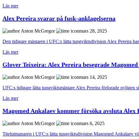
Läs mer
Alex Pereira svarar på fusk-anklagelserna
Anton McGregor
mars 28, 2025
Den tidigare mästaren i UFC:s lätta tungviktsdivision Alex Pereira har 
Läs mer
Glover Teixeira: Alex Pereira besegrade Magomed
Anton McGregor
mars 14, 2025
UFC:s tidigare lätta tungviktsmästare Alex Pereira förlorade nyligen s
Läs mer
Magomed Ankalaev kommer försöka avsluta Alex 
Anton McGregor
mars 6, 2025
Titelutmanaren i UFC:s lätta tungviktsdivision Magomed Ankalaev vill