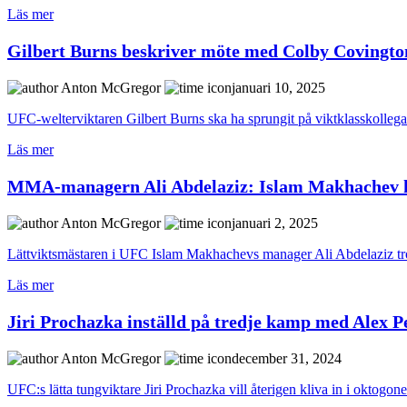
Läs mer
Gilbert Burns beskriver möte med Colby Covingto
Anton McGregor
januari 10, 2025
UFC-welterviktaren Gilbert Burns ska ha sprungit på viktklasskollega
Läs mer
MMA-managern Ali Abdelaziz: Islam Makhachev k
Anton McGregor
januari 2, 2025
Lättviktsmästaren i UFC Islam Makhachevs manager Ali Abdelaziz tror 
Läs mer
Jiri Prochazka inställd på tredje kamp med Alex P
Anton McGregor
december 31, 2024
UFC:s lätta tungviktare Jiri Prochazka vill återigen kliva in i oktogo