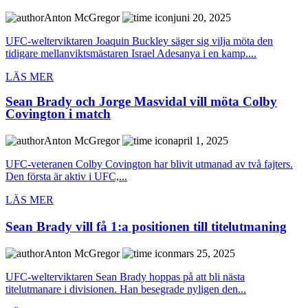
Anton McGregor
juni 20, 2025
UFC-welterviktaren Joaquin Buckley säger sig vilja möta den
tidigare mellanviktsmästaren Israel Adesanya i en kamp....
LÄS MER
Sean Brady och Jorge Masvidal vill möta Colby
Covington i match
Anton McGregor
april 1, 2025
UFC-veteranen Colby Covington har blivit utmanad av två fajters.
Den första är aktiv i UFC,...
LÄS MER
Sean Brady vill få 1:a positionen till titelutmaning
Anton McGregor
mars 25, 2025
UFC-welterviktaren Sean Brady hoppas på att bli nästa
titelutmanare i divisionen. Han besegrade nyligen den...