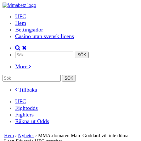
UFC
Hem
Bettingsidor
Casino utan svensk licens
More
Tillbaka
UFC
Fightodds
Fighters
Räkna ut Odds
Hem
›
Nyheter
›
MMA-domaren Marc Goddard vill inte döma