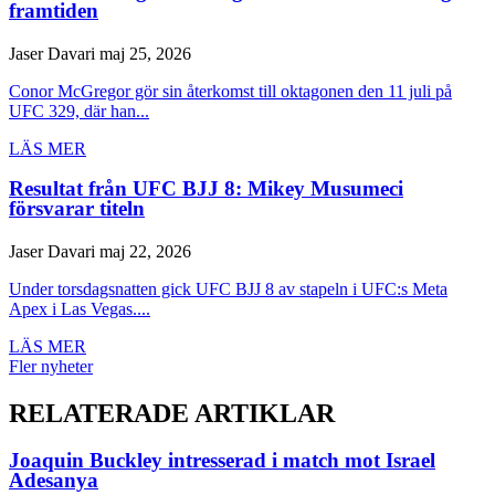
framtiden
Jaser Davari
maj 25, 2026
Conor McGregor gör sin återkomst till oktagonen den 11 juli på
UFC 329, där han...
LÄS MER
Resultat från UFC BJJ 8: Mikey Musumeci
försvarar titeln
Jaser Davari
maj 22, 2026
Under torsdagsnatten gick UFC BJJ 8 av stapeln i UFC:s Meta
Apex i Las Vegas....
LÄS MER
Fler nyheter
RELATERADE ARTIKLAR
Joaquin Buckley intresserad i match mot Israel
Adesanya