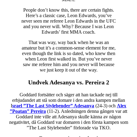
People don’t know this, there are certain fights.
Here’s a classic case, Leon Edwards, you’ve
never seen me referee Leon Edwards in the UFC
and you never will. Why? Because I was Leon
Edwards’ first MMA coach.
That was way, way back when he was an
amateur but it’s a common-sense element for me,
even though the link is so dated, who knew then
when Leon first walked in. But you’ve never
saw me referee him and you never will because
we just keep it out of the way.
Undvek Adesanya vs. Pereira 2
Goddard fortsätter och säger att han tackade nej till
erbjudandet att stå som domare i den andra kampen mellan
I
srael ”The Last Stylebender” Adesanya
(24-3) och
Alex
”Poatan” Pereira
(11-2). Anledningen denna gången var att
Goddard inte ville att Adesanya skulle känna av någon
negativitet, då Goddard var domaren i den första kampen som
”The Last Stylebender” förlorade via TKO.