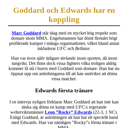
Goddard och Edwards har en
koppling
Marc Goddard
står idag med en mycket hög respekt som
domare inom MMA. Engelsmannen har dömt flertalet högt
profilerade kamper i många organisationer, vilket bland annat
inkluderar
UFC
och
Bellator
.
Han var även själv tidigare tävlande inom sporten, då inom
tungvikt. Det finns dock vissa fighters vilka troligen aldrig
kommer få stå i buren med Goddard som domare. Han har nu
öppnat upp om anledningarna till att han undviker att döma
vissa matcher.
Edwards första tränare
I en intervju nyligen förklarar Marc Goddard att han inte kan
tänka sig döma en kamp med
UFC
:s regerande
welterviktsmästare
Leon ”Rocky” Edwards
(22-3, 1 NC).
Enligt Goddard, är anledningen att han har ett speciellt band
med Edwards. Han var nämligen ”Rocky”s första tränare i
MMA.