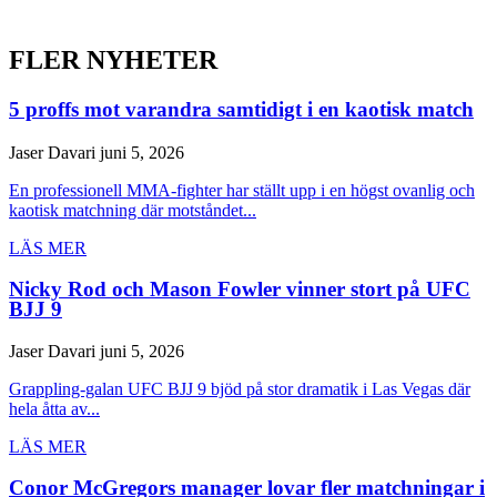
FLER NYHETER
5 proffs mot varandra samtidigt i en kaotisk match
Jaser Davari
juni 5, 2026
En professionell MMA-fighter har ställt upp i en högst ovanlig och
kaotisk matchning där motståndet...
LÄS MER
Nicky Rod och Mason Fowler vinner stort på UFC
BJJ 9
Jaser Davari
juni 5, 2026
Grappling-galan UFC BJJ 9 bjöd på stor dramatik i Las Vegas där
hela åtta av...
LÄS MER
Conor McGregors manager lovar fler matchningar i