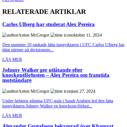
RELATERADE ARTIKLAR
Carlos Ulberg har studerat Alex Pereira
Anton McGregor
oktober 11, 2024
Den nummer 10 rankade lätta tungviktaren i UFC Carlos Ulberg har
tittat närmre på divisionens...
LÄS MER
Johnny Walker ger utlåtande efter
knockoutförlusten – Alex Pereira om framtida
motståndare
Anton McGregor
juni 27, 2024
Under helgens gångna UFC-gala i Saudi Arabien led den lätta
tungviktaren Johnny Walker en knockout-förlust...
LÄS MER
Alexander Gustafsson bekymrad över Khamzat