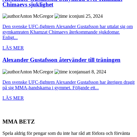
Chimaevs sjuklighet
Anton McGregor
juni 25, 2024
Den svenske UFC-fightern Alexander Gustafsson har uttalat sig om
gymkamraten Khamzat Chimaevs återkommande sjukdomar.
Enligt...
LÄS MER
Alexander Gustafsson återvänder till träningen
Anton McGregor
januari 8, 2024
Den svenske UFC-fightern Alexander Gustafsson har återigen dragit
på sig MMA-handskarna i gymmet. Följande ett...
LÄS MER
MMA BETZ
Spela aldrig för pengar som du inte har råd att förlora och förvänta