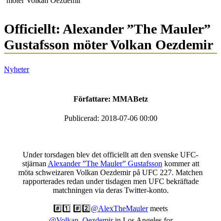
möter Volkan Oezdemir
Officiellt: Alexander ”The Mauler”
Gustafsson möter Volkan Oezdemir
Nyheter
Författare:
MMABetz
Publicerad: 2018-07-06 00:00
Under torsdagen blev det officiellt att den svenske UFC-
stjärnan
Alexander ”The Mauler” Gustafsson
kommer att
möta schweizaren Volkan Oezdemir på UFC 227. Matchen
rapporterades redan under tisdagen men UFC bekräftade
matchningen via deras Twitter-konto.
#️⃣1️⃣ #️⃣2️⃣
@AlexTheMauler
meets
@Volkan_Oezdemir
in Los Angeles for