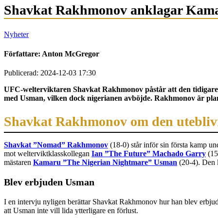
Shavkat Rakhmonov anklagar Kamar
Nyheter
Författare:
Anton McGregor
Publicerad: 2024-12-03 17:30
UFC-welterviktaren Shavkat Rakhmonov påstår att den tidigar
med Usman, vilken dock nigerianen avböjde. Rakhmonov är pl
Shavkat Rakhmonov om den utebli
Shavkat ”Nomad” Rakhmonov
(18-0) står inför sin första kamp un
mot welterviktklasskollegan
Ian ”The Future” Machado Garry
(15
mästaren
Kamaru ”The Nigerian Nightmare” Usman
(20-4). Den 
Blev erbjuden Usman
I en intervju nyligen berättar Shavkat Rakhmonov hur han blev er
att Usman inte vill lida ytterligare en förlust.