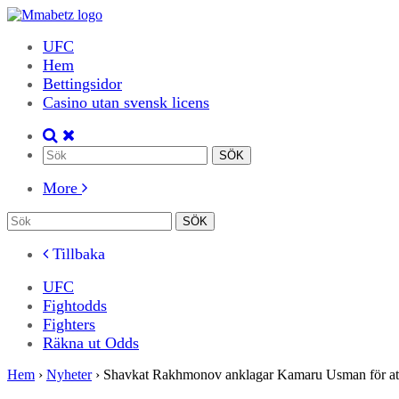
UFC
Hem
Bettingsidor
Casino utan svensk licens
More
Tillbaka
UFC
Fightodds
Fighters
Räkna ut Odds
Hem
›
Nyheter
›
Shavkat Rakhmonov anklagar Kamaru Usman för att