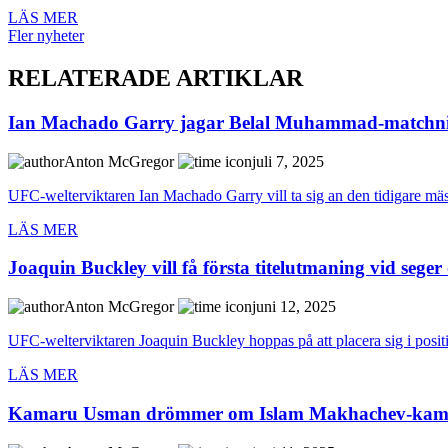
LÄS MER
Fler nyheter
RELATERADE ARTIKLAR
Ian Machado Garry jagar Belal Muhammad-matchnin
Anton McGregor
juli 7, 2025
UFC-welterviktaren Ian Machado Garry vill ta sig an den tidigare mä
LÄS MER
Joaquin Buckley vill få första titelutmaning vid se
Anton McGregor
juni 12, 2025
UFC-welterviktaren Joaquin Buckley hoppas på att placera sig i positio
LÄS MER
Kamaru Usman drömmer om Islam Makhachev-kamp f