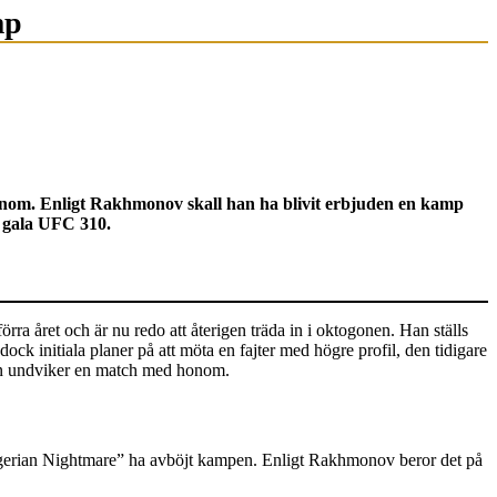
mp
om. Enligt Rakhmonov skall han ha blivit erbjuden en kamp
 gala UFC 310.
ra året och är nu redo att återigen träda in i oktogonen. Han ställs
initiala planer på att möta en fajter med högre profil, den tidigare
an undviker en match med honom.
gerian Nightmare” ha avböjt kampen. Enligt Rakhmonov beror det på