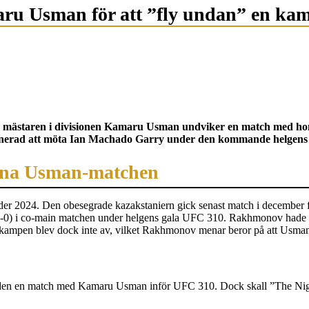
u Usman för att ”fly undan” en ka
e mästaren i divisionen Kamaru Usman undviker en match med hon
anerad att möta Ian Machado Garry under den kommande helgens
vna Usman-matchen
der 2024. Den obesegrade kazakstaniern gick senast match i december för
-0) i co-main matchen under helgens gala UFC 310. Rakhmonov hade dock 
kampen blev dock inte av, vilket Rakhmonov menar beror på att Usm
bjuden en match med Kamaru Usman inför UFC 310. Dock skall ”The Ni