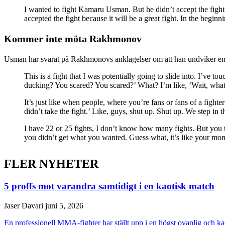
I wanted to fight Kamaru Usman. But he didn’t accept the fight.
accepted the fight because it will be a great fight. In the begin
Kommer inte möta Rakhmonov
Usman har svarat på Rakhmonovs anklagelser om att han undviker en ka
This is a fight that I was potentially going to slide into. I’ve
ducking? You scared? You scared?’ What? I’m like, ‘Wait, what?’
It’s just like when people, where you’re fans or fans of a fighte
didn’t take the fight.’ Like, guys, shut up. Shut up. We step in 
I have 22 or 25 fights, I don’t know how many fights. But you 
you didn’t get what you wanted. Guess what, it’s like your mom
FLER NYHETER
5 proffs mot varandra samtidigt i en kaotisk match
Jaser Davari
juni 5, 2026
En professionell MMA-fighter har ställt upp i en högst ovanlig och ka