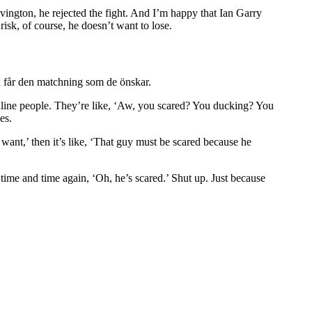
vington, he rejected the fight. And I’m happy that Ian Garry
risk, of course, he doesn’t want to lose.
d får den matchning som de önskar.
g online people. They’re like, ‘Aw, you scared? You ducking? You
es.
I want,’ then it’s like, ‘That guy must be scared because he
ime and time again, ‘Oh, he’s scared.’ Shut up. Just because