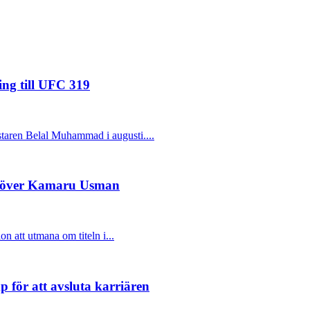
g till UFC 319
staren Belal Muhammad i augusti....
ger över Kamaru Usman
n att utmana om titeln i...
ör att avsluta karriären