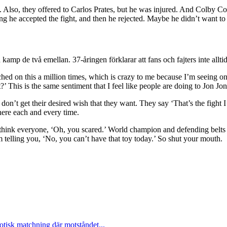
 Also, they offered to Carlos Prates, but he was injured. And Colby Co
ning he accepted the fight, and then he rejected. Maybe he didn’t want to 
mp de två emellan. 37-åringen förklarar att fans och fajters inte allti
 touched on this a million times, which is crazy to me because I’m seein
 This is the same sentiment that I feel like people are doing to Jon Jon
r don’t get their desired wish that they want. They say ‘That’s the fight 
there each and every time.
think everyone, ‘Oh, you scared.’ World champion and defending belts t
 telling you, ‘No, you can’t have that toy today.’ So shut your mouth.
otisk matchning där motståndet...