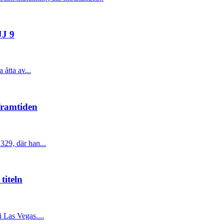
JJ 9
åtta av...
framtiden
329, där han...
titeln
 Las Vegas....