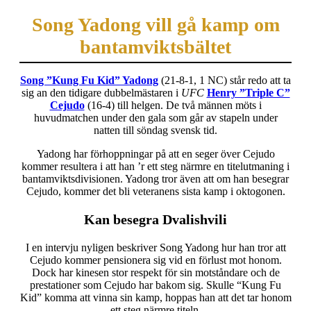
Song Yadong vill gå kamp om
bantamviktsbältet
Song ”Kung Fu Kid” Yadong
(21-8-1, 1 NC) står redo att ta
sig an den tidigare dubbelmästaren i
UFC
Henry ”Triple C”
Cejudo
(16-4) till helgen. De två männen möts i
huvudmatchen under den gala som går av stapeln under
natten till söndag svensk tid.
Yadong har förhoppningar på att en seger över Cejudo
kommer resultera i att han ’r ett steg närmre en titelutmaning i
bantamviktsdivisionen. Yadong tror även att om han besegrar
Cejudo, kommer det bli veteranens sista kamp i oktogonen.
Kan besegra Dvalishvili
I en intervju nyligen beskriver Song Yadong hur han tror att
Cejudo kommer pensionera sig vid en förlust mot honom.
Dock har kinesen stor respekt för sin motståndare och de
prestationer som Cejudo har bakom sig. Skulle “Kung Fu
Kid” komma att vinna sin kamp, hoppas han att det tar honom
ett steg närmre titeln.