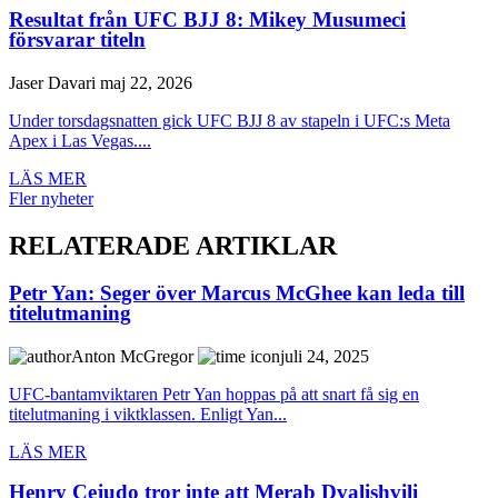
Resultat från UFC BJJ 8: Mikey Musumeci
försvarar titeln
Jaser Davari
maj 22, 2026
Under torsdagsnatten gick UFC BJJ 8 av stapeln i UFC:s Meta
Apex i Las Vegas....
LÄS MER
Fler nyheter
RELATERADE ARTIKLAR
Petr Yan: Seger över Marcus McGhee kan leda till
titelutmaning
Anton McGregor
juli 24, 2025
UFC-bantamviktaren Petr Yan hoppas på att snart få sig en
titelutmaning i viktklassen. Enligt Yan...
LÄS MER
Henry Cejudo tror inte att Merab Dvalishvili