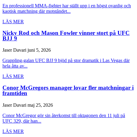
En professionell MMA-fighter har ställt upp i en högst ovanlig och
kaotisk matchning där motståndet...
LÄS MER
Nicky Rod och Mason Fowler vinner stort på UFC
BJJ 9
Jaser Davari
juni 5, 2026
Grappling-galan UFC BJJ 9 bjöd på stor dramatik i Las Vegas där
hela åtta av...
LÄS MER
Conor McGregors manager lovar fler matchningar i
framtiden
Jaser Davari
maj 25, 2026
Conor McGregor gör sin återkomst till oktagonen den 11 juli på
UFC 329, där han...
LÄS MER