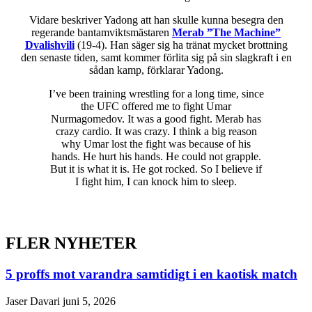
Vidare beskriver Yadong att han skulle kunna besegra den
regerande bantamviktsmästaren
Merab ”The Machine”
Dvalishvili
(19-4). Han säger sig ha tränat mycket brottning
den senaste tiden, samt kommer förlita sig på sin slagkraft i en
sådan kamp, förklarar Yadong.
I’ve been training wrestling for a long time, since
the UFC offered me to fight Umar
Nurmagomedov. It was a good fight. Merab has
crazy cardio. It was crazy. I think a big reason
why Umar lost the fight was because of his
hands. He hurt his hands. He could not grapple.
But it is what it is. He got rocked. So I believe if
I fight him, I can knock him to sleep.
FLER NYHETER
5 proffs mot varandra samtidigt i en kaotisk match
Jaser Davari
juni 5, 2026