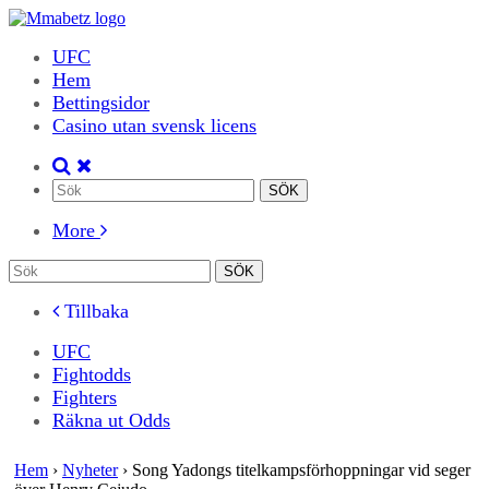
UFC
Hem
Bettingsidor
Casino utan svensk licens
More
Tillbaka
UFC
Fightodds
Fighters
Räkna ut Odds
Hem
›
Nyheter
›
Song Yadongs titelkampsförhoppningar vid seger