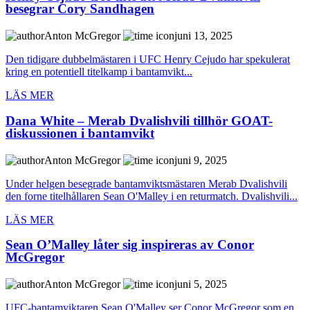
besegrar Cory Sandhagen
Anton McGregor
juni 13, 2025
Den tidigare dubbelmästaren i UFC Henry Cejudo har spekulerat
kring en potentiell titelkamp i bantamvikt...
LÄS MER
Dana White – Merab Dvalishvili tillhör GOAT-
diskussionen i bantamvikt
Anton McGregor
juni 9, 2025
Under helgen besegrade bantamviktsmästaren Merab Dvalishvili
den forne titelhållaren Sean O'Malley i en returmatch. Dvalishvili...
LÄS MER
Sean O’Malley låter sig inspireras av Conor
McGregor
Anton McGregor
juni 5, 2025
UFC-bantamviktaren Sean O'Malley ser Conor McGregor som en