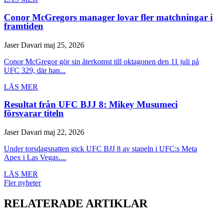
Conor McGregors manager lovar fler matchningar i
framtiden
Jaser Davari
maj 25, 2026
Conor McGregor gör sin återkomst till oktagonen den 11 juli på
UFC 329, där han...
LÄS MER
Resultat från UFC BJJ 8: Mikey Musumeci
försvarar titeln
Jaser Davari
maj 22, 2026
Under torsdagsnatten gick UFC BJJ 8 av stapeln i UFC:s Meta
Apex i Las Vegas....
LÄS MER
Fler nyheter
RELATERADE ARTIKLAR