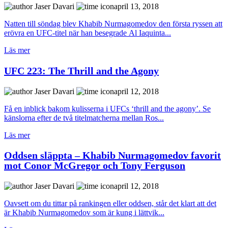
Jaser Davari
april 13, 2018
Natten till söndag blev Khabib Nurmagomedov den första ryssen att
erövra en UFC-titel när han besegrade Al Iaquinta...
Läs mer
UFC 223: The Thrill and the Agony
Jaser Davari
april 12, 2018
Få en inblick bakom kulisserna i UFCs ‘thrill and the agony’. Se
känslorna efter de två titelmatcherna mellan Ros...
Läs mer
Oddsen släppta – Khabib Nurmagomedov favorit
mot Conor McGregor och Tony Ferguson
Jaser Davari
april 12, 2018
Oavsett om du tittar på rankingen eller oddsen, står det klart att det
är Khabib Nurmagomedov som är kung i lättvik...