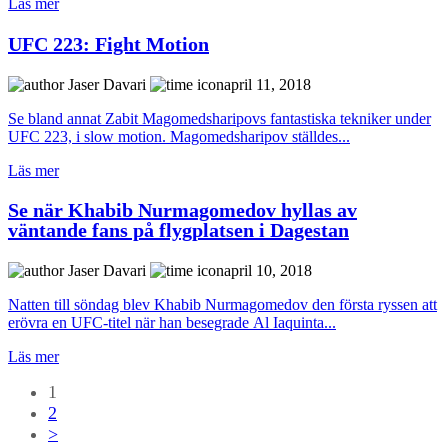
Läs mer
UFC 223: Fight Motion
Jaser Davari
april 11, 2018
Se bland annat Zabit Magomedsharipovs fantastiska tekniker under
UFC 223, i slow motion. Magomedsharipov ställdes...
Läs mer
Se när Khabib Nurmagomedov hyllas av
väntande fans på flygplatsen i Dagestan
Jaser Davari
april 10, 2018
Natten till söndag blev Khabib Nurmagomedov den första ryssen att
erövra en UFC-titel när han besegrade Al Iaquinta...
Läs mer
1
2
>