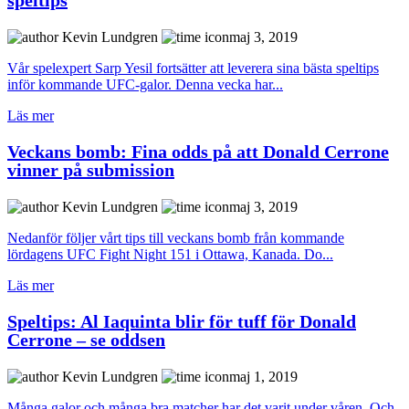
Kevin Lundgren
maj 3, 2019
Vår spelexpert Sarp Yesil fortsätter att leverera sina bästa speltips
inför kommande UFC-galor. Denna vecka har...
Läs mer
Veckans bomb: Fina odds på att Donald Cerrone
vinner på submission
Kevin Lundgren
maj 3, 2019
Nedanför följer vårt tips till veckans bomb från kommande
lördagens UFC Fight Night 151 i Ottawa, Kanada. Do...
Läs mer
Speltips: Al Iaquinta blir för tuff för Donald
Cerrone – se oddsen
Kevin Lundgren
maj 1, 2019
Många galor och många bra matcher har det varit under våren. Och