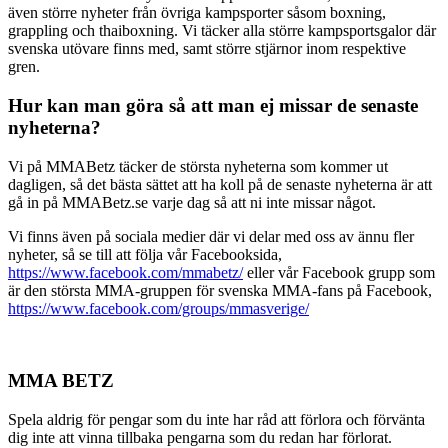
även större nyheter från övriga kampsporter såsom boxning,
grappling och thaiboxning. Vi täcker alla större kampsportsgalor där
svenska utövare finns med, samt större stjärnor inom respektive
gren.
Hur kan man göra så att man ej missar de senaste
nyheterna?
Vi på MMABetz täcker de största nyheterna som kommer ut
dagligen, så det bästa sättet att ha koll på de senaste nyheterna är att
gå in på MMABetz.se varje dag så att ni inte missar något.
Vi finns även på sociala medier där vi delar med oss av ännu fler
nyheter, så se till att följa vår Facebooksida,
https://www.facebook.com/mmabetz/
eller vår Facebook grupp som
är den största MMA-gruppen för svenska MMA-fans på Facebook,
https://www.facebook.com/groups/mmasverige/
MMA BETZ
Spela aldrig för pengar som du inte har råd att förlora och förvänta
dig inte att vinna tillbaka pengarna som du redan har förlorat.