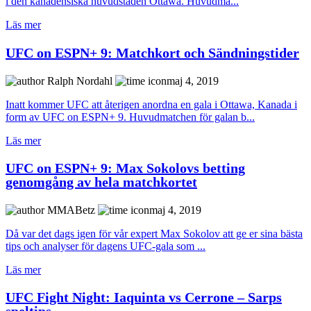
i den kanadensiska huvudstaden Ottawa. Huvudma...
Läs mer
UFC on ESPN+ 9: Matchkort och Sändningstider
Ralph Nordahl
maj 4, 2019
Inatt kommer UFC att återigen anordna en gala i Ottawa, Kanada i
form av UFC on ESPN+ 9. Huvudmatchen för galan b...
Läs mer
UFC on ESPN+ 9: Max Sokolovs betting
genomgång av hela matchkortet
MMABetz
maj 4, 2019
Då var det dags igen för vår expert Max Sokolov att ge er sina bästa
tips och analyser för dagens UFC-gala som ...
Läs mer
UFC Fight Night: Iaquinta vs Cerrone – Sarps
speltips