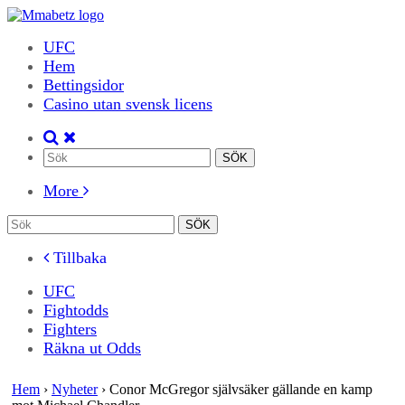
UFC
Hem
Bettingsidor
Casino utan svensk licens
More
Tillbaka
UFC
Fightodds
Fighters
Räkna ut Odds
Hem
›
Nyheter
›
Conor McGregor självsäker gällande en kamp