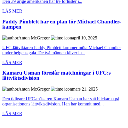
Den 39-årige amerikanen har tre förluster i...
LÄS MER
Paddy Pimblett har en plan för Michael Chandler-
kampen
Anton McGregor
april 10, 2025
UFC-lättviktaren Paddy Pimblett kommer möta Michael Chandler
under helgens gala. De två männen kliver in...
LÄS MER
Kamaru Usman föreslår matchningar i UFC:s
lättviktsdivision
Anton McGregor
mars 21, 2025
Den tidigare UFC-mästaren Kamaru Usman har satt blickarna på
organisationens lättviktsdivision. Han har kommit med...
LÄS MER