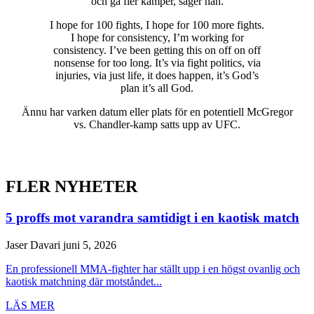
och gå fler kamper, säger han.
I hope for 100 fights, I hope for 100 more fights.
I hope for consistency, I’m working for
consistency. I’ve been getting this on off on off
nonsense for too long. It’s via fight politics, via
injuries, via just life, it does happen, it’s God’s
plan it’s all God.
Ännu har varken datum eller plats för en potentiell McGregor
vs. Chandler-kamp satts upp av UFC.
FLER NYHETER
5 proffs mot varandra samtidigt i en kaotisk match
Jaser Davari
juni 5, 2026
En professionell MMA-fighter har ställt upp i en högst ovanlig och
kaotisk matchning där motståndet...
LÄS MER