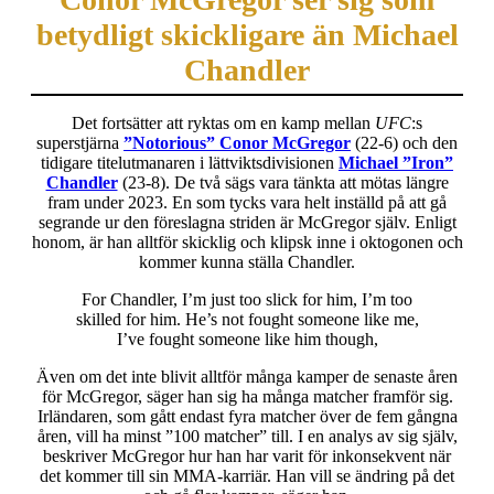
betydligt skickligare än Michael
Chandler
Det fortsätter att ryktas om en kamp mellan
UFC
:s
superstjärna
”Notorious” Conor McGregor
(22-6) och den
tidigare titelutmanaren i lättviktsdivisionen
Michael ”Iron”
Chandler
(23-8). De två sägs vara tänkta att mötas längre
fram under 2023. En som tycks vara helt inställd på att gå
segrande ur den föreslagna striden är McGregor själv. Enligt
honom, är han alltför skicklig och klipsk inne i oktogonen och
kommer kunna ställa Chandler.
For Chandler, I’m just too slick for him, I’m too
skilled for him. He’s not fought someone like me,
I’ve fought someone like him though,
Även om det inte blivit alltför många kamper de senaste åren
för McGregor, säger han sig ha många matcher framför sig.
Irländaren, som gått endast fyra matcher över de fem gångna
åren, vill ha minst ”100 matcher” till. I en analys av sig själv,
beskriver McGregor hur han har varit för inkonsekvent när
det kommer till sin MMA-karriär. Han vill se ändring på det