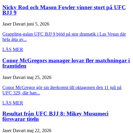
Nicky Rod och Mason Fowler vinner stort på UFC
BJJ 9
Jaser Davari
juni 5, 2026
Grappling-galan UFC BJJ 9 bjöd på stor dramatik i Las Vegas där
hela åtta av...
LÄS MER
Conor McGregors manager lovar fler matchningar i
framtiden
Jaser Davari
maj 25, 2026
Conor McGregor gör sin återkomst till oktagonen den 11 juli på
UFC 329, där han...
LÄS MER
Resultat från UFC BJJ 8: Mikey Musumeci
försvarar titeln
Jaser Davari
maj 22, 2026