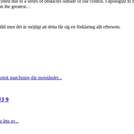
led due to a series of obstacles outside of our control. I apologize to
 on the greatest…
d men det är möjligt att detta får sig en förklaring allt eftersom.
otisk matchning där motståndet...
JJ 9
åtta av...