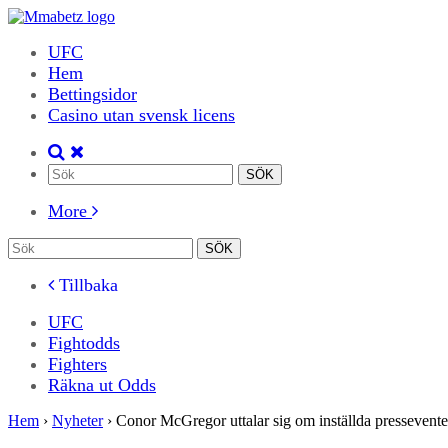
UFC
Hem
Bettingsidor
Casino utan svensk licens
More
Tillbaka
UFC
Fightodds
Fighters
Räkna ut Odds
Hem
›
Nyheter
›
Conor McGregor uttalar sig om inställda pressevent