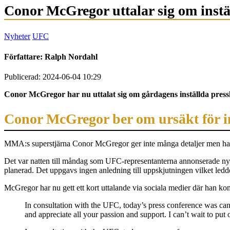
Conor McGregor uttalar sig om instä
Nyheter
UFC
Författare:
Ralph Nordahl
Publicerad: 2024-06-04 10:29
Conor McGregor har nu uttalat sig om gårdagens inställda pressko
Conor McGregor ber om ursäkt för i
MMA:s superstjärna Conor McGregor ger inte många detaljer men han 
Det var natten till måndag som UFC-representanterna annonserade n
planerad. Det uppgavs ingen anledning till uppskjutningen vilket ledde 
McGregor har nu gett ett kort uttalande via sociala medier där han kom
In consultation with the UFC, today’s press conference was cance
and appreciate all your passion and support. I can’t wait to put 