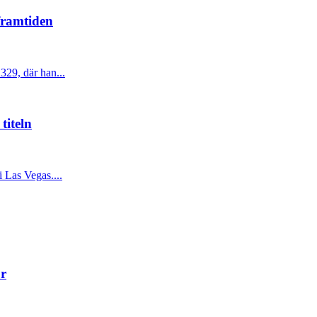
framtiden
329, där han...
titeln
 Las Vegas....
or