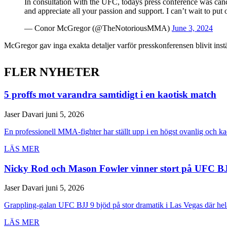
In consultation with the UFC, todays press conference was cancel
and appreciate all your passion and support. I can’t wait to put
— Conor McGregor (@TheNotoriousMMA)
June 3, 2024
McGregor gav inga exakta detaljer varför presskonferensen blivit inställ
FLER NYHETER
5 proffs mot varandra samtidigt i en kaotisk match
Jaser Davari
juni 5, 2026
En professionell MMA-fighter har ställt upp i en högst ovanlig och ka
LÄS MER
Nicky Rod och Mason Fowler vinner stort på UFC B
Jaser Davari
juni 5, 2026
Grappling-galan UFC BJJ 9 bjöd på stor dramatik i Las Vegas där hela 
LÄS MER