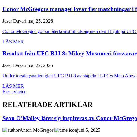
Conor McGregors manager lovar fler matchningar i 
Jaser Davari
maj 25, 2026
Conor McGregor gör sin återkomst till oktagonen den 11 juli på UFC 
LÄS MER
Resultat från UFC BJJ 8: Mikey Musumeci försvarar 
Jaser Davari
maj 22, 2026
Under torsdagsnatten gick UFC BJJ 8 av stapeln i UFC:s Meta Apex i
LÄS MER
Fler nyheter
RELATERADE ARTIKLAR
Sean O’Malley låter sig inspireras av Conor McGreg
Anton McGregor
juni 5, 2025