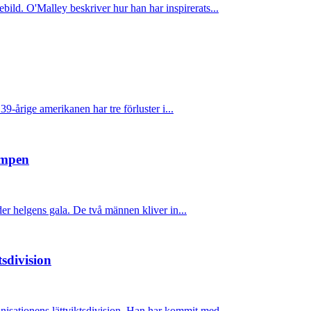
d. O'Malley beskriver hur han har inspirerats...
-årige amerikanen har tre förluster i...
ampen
 helgens gala. De två männen kliver in...
sdivision
sationens lättviktsdivision. Han har kommit med...