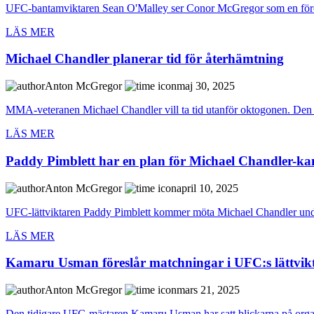
UFC-bantamviktaren Sean O'Malley ser Conor McGregor som en förebil
LÄS MER
Michael Chandler planerar tid för återhämtning
Anton McGregor
maj 30, 2025
MMA-veteranen Michael Chandler vill ta tid utanför oktogonen. Den 39
LÄS MER
Paddy Pimblett har en plan för Michael Chandler-k
Anton McGregor
april 10, 2025
UFC-lättviktaren Paddy Pimblett kommer möta Michael Chandler under
LÄS MER
Kamaru Usman föreslår matchningar i UFC:s lättvikt
Anton McGregor
mars 21, 2025
Den tidigare UFC-mästaren Kamaru Usman har satt blickarna på organi