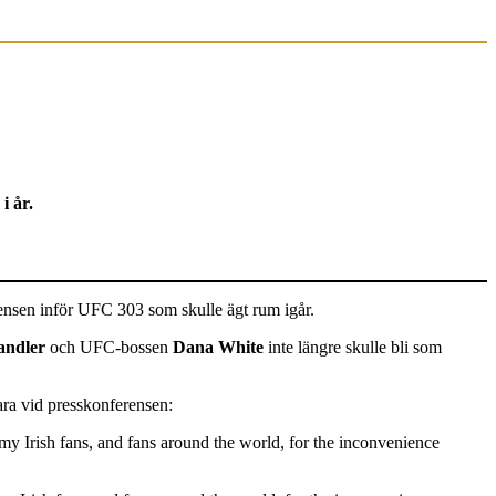
i år.
ensen inför UFC 303 som skulle ägt rum igår.
andler
och UFC-bossen
Dana White
inte längre skulle bli som
ara vid presskonferensen:
 my Irish fans, and fans around the world, for the inconvenience