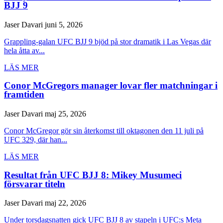
BJJ 9
Jaser Davari
juni 5, 2026
Grappling-galan UFC BJJ 9 bjöd på stor dramatik i Las Vegas där
hela åtta av...
LÄS MER
Conor McGregors manager lovar fler matchningar i
framtiden
Jaser Davari
maj 25, 2026
Conor McGregor gör sin återkomst till oktagonen den 11 juli på
UFC 329, där han...
LÄS MER
Resultat från UFC BJJ 8: Mikey Musumeci
försvarar titeln
Jaser Davari
maj 22, 2026
Under torsdagsnatten gick UFC BJJ 8 av stapeln i UFC:s Meta