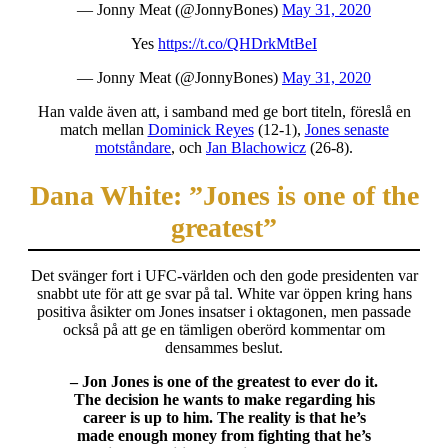
— Jonny Meat (@JonnyBones)
May 31, 2020
Yes
https://t.co/QHDrkMtBeI
— Jonny Meat (@JonnyBones)
May 31, 2020
Han valde även att, i samband med ge bort titeln, föreslå en
match mellan
Dominick Reyes
(12-1),
Jones senaste
motståndare
, och
Jan Blachowicz
(26-8).
Dana White: ”Jones is one of the
greatest”
Det svänger fort i UFC-världen och den gode presidenten var
snabbt ute för att ge svar på tal. White var öppen kring hans
positiva åsikter om Jones insatser i oktagonen, men passade
också på att ge en tämligen oberörd kommentar om
densammes beslut.
– Jon Jones is one of the greatest to ever do it.
The decision he wants to make regarding his
career is up to him. The reality is that he’s
made enough money from fighting that he’s