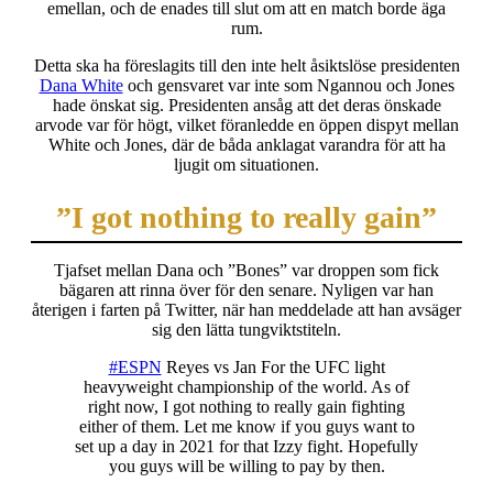
emellan, och de enades till slut om att en match borde äga
rum.
Detta ska ha föreslagits till den inte helt åsiktslöse presidenten
Dana White
och gensvaret var inte som Ngannou och Jones
hade önskat sig. Presidenten ansåg att det deras önskade
arvode var för högt, vilket föranledde en öppen dispyt mellan
White och Jones, där de båda anklagat varandra för att ha
ljugit om situationen.
”I got nothing to really gain”
Tjafset mellan Dana och ”Bones” var droppen som fick
bägaren att rinna över för den senare. Nyligen var han
återigen i farten på Twitter, när han meddelade att han avsäger
sig den lätta tungviktstiteln.
#ESPN
Reyes vs Jan For the UFC light
heavyweight championship of the world. As of
right now, I got nothing to really gain fighting
either of them. Let me know if you guys want to
set up a day in 2021 for that Izzy fight. Hopefully
you guys will be willing to pay by then.