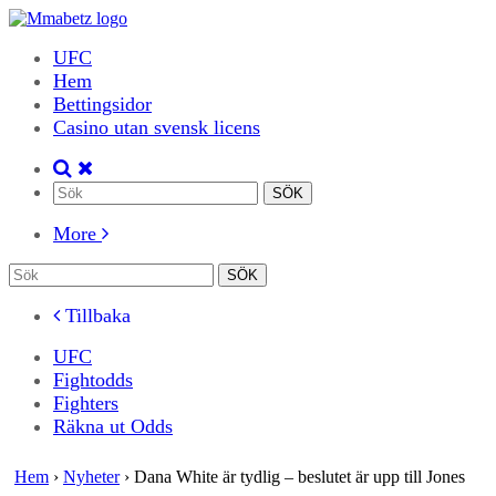
UFC
Hem
Bettingsidor
Casino utan svensk licens
More
Tillbaka
UFC
Fightodds
Fighters
Räkna ut Odds
Hem
›
Nyheter
›
Dana White är tydlig – beslutet är upp till Jones