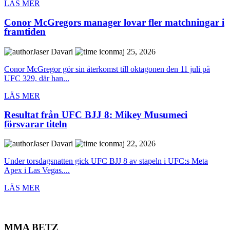
LÄS MER
Conor McGregors manager lovar fler matchningar i
framtiden
Jaser Davari
maj 25, 2026
Conor McGregor gör sin återkomst till oktagonen den 11 juli på
UFC 329, där han...
LÄS MER
Resultat från UFC BJJ 8: Mikey Musumeci
försvarar titeln
Jaser Davari
maj 22, 2026
Under torsdagsnatten gick UFC BJJ 8 av stapeln i UFC:s Meta
Apex i Las Vegas....
LÄS MER
MMA BETZ