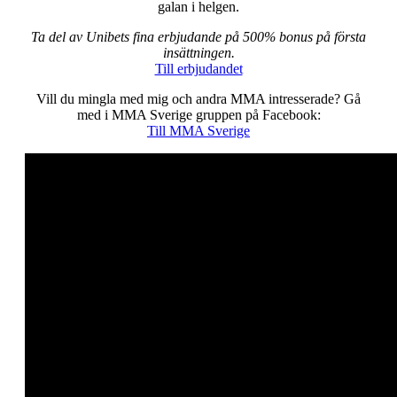
galan i helgen.
Ta del av Unibets fina erbjudande på 500% bonus på första
insättningen.
Till erbjudandet
Vill du mingla med mig och andra MMA intresserade? Gå
med i MMA Sverige gruppen på Facebook:
Till MMA Sverige