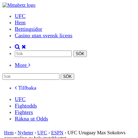
UFC
Hem
Bettingsidor
Casino utan svensk licens
More
Tillbaka
UFC
Fightodds
Fighters
Räkna ut Odds
Hem
›
Nyheter
›
UFC
›
ESPN
›
UFC Uruguay Max Sokolovs