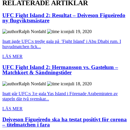
RELATERADE ARTIKLAR
UFC Fight Island 2: Resultat – Deiveson Figueiredo
ny flugviktsmästare
Ralph Nordahl
juli 19, 2020
Inatt ägde UFC:s tredje gala på 'Fight Island' i Abu Dhabi rum. I
huvudmatchen fick...
LÄS MER
UFC Fight Island 2: Hermansson vs. Gastelum –
Matchkort & Sändningstider
Ralph Nordahl
juli 18, 2020
Inatt går UFC:s 3:e gala Yas Island i Förenade Arabemiraten av
stapeln där två svenskar...
LÄS MER
Deiveson Figueiredo ska ha testat positivt för corona
– titelmatchen i fara