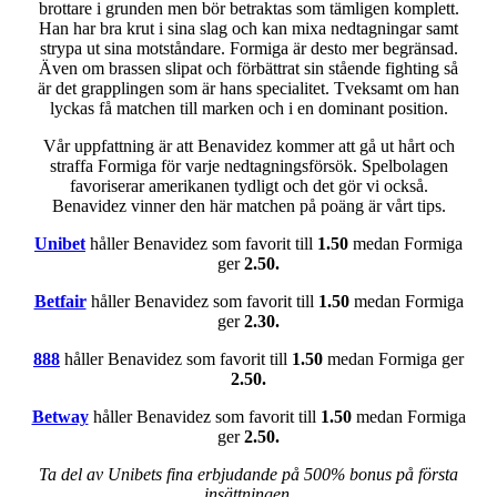
brottare i grunden men bör betraktas som tämligen komplett.
Han har bra krut i sina slag och kan mixa nedtagningar samt
strypa ut sina motståndare. Formiga är desto mer begränsad.
Även om brassen slipat och förbättrat sin stående fighting så
är det grapplingen som är hans specialitet. Tveksamt om han
lyckas få matchen till marken och i en dominant position.
Vår uppfattning är att Benavidez kommer att gå ut hårt och
straffa Formiga för varje nedtagningsförsök. Spelbolagen
favoriserar amerikanen tydligt och det gör vi också.
Benavidez vinner den här matchen på poäng är vårt tips.
Unibet
håller Benavidez som favorit till
1.50
medan Formiga
ger
2.50.
Betfair
håller Benavidez som favorit till
1.50
medan Formiga
ger
2.30.
888
håller Benavidez som favorit till
1.50
medan Formiga ger
2.50.
Betway
håller Benavidez som favorit till
1.50
medan Formiga
ger
2.50.
Ta del av Unibets fina erbjudande på 500% bonus på första
insättningen.