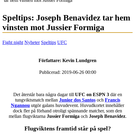
tar hem vinsten mot Jussier Formiga
Speltips: Joseph Benavidez tar hem
vinsten mot Jussier Formiga
Fight night
Nyheter
Speltips
UFC
Författare:
Kevin Lundgren
Publicerad: 2019-06-26 00:00
Det återstår bara några dagar till
UFC on ESPN 3
där en
tungviktsmatch mellan
Junior dos Santos
och
Francis
Ngannou
utgör galans huvudevent. Huvudkortet innehåller
dock fler på förhand otroligt spännande matcher, som den
mellan flugviktarna
Jussier Formiga
och
Joseph Benavidez
.
Flugviktens framtid står på spel?