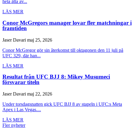
hela åtta av...
LÄS MER
Conor McGregors manager lovar fler matchningar i
framtiden
Jaser Davari
maj 25, 2026
Conor McGregor gör sin återkomst till oktagonen den 11 juli på
UFC 329, där han...
LÄS MER
Resultat från UFC BJJ 8: Mikey Musumeci
försvarar titeln
Jaser Davari
maj 22, 2026
Under torsdagsnatten gick UFC BJJ 8 av stapeln i UFC:s Meta
Apex i Las Vegas....
LÄS MER
Fler nyheter