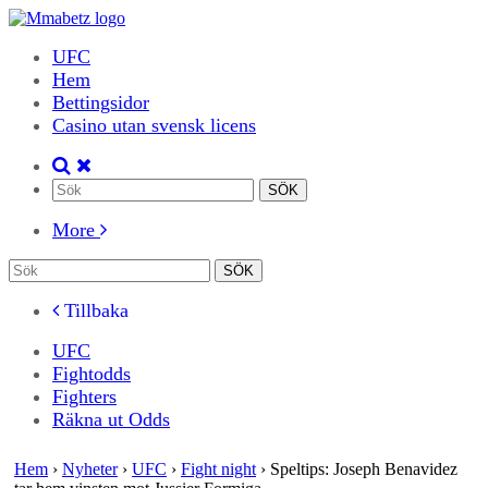
UFC
Hem
Bettingsidor
Casino utan svensk licens
More
Tillbaka
UFC
Fightodds
Fighters
Räkna ut Odds
Hem
›
Nyheter
›
UFC
›
Fight night
›
Speltips: Joseph Benavidez