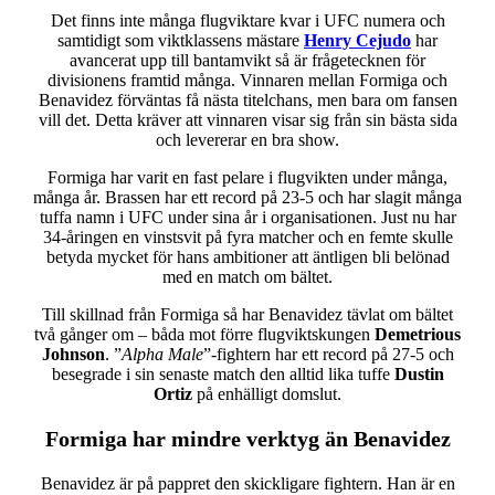
Det finns inte många flugviktare kvar i UFC numera och
samtidigt som viktklassens mästare
Henry Cejudo
har
avancerat upp till bantamvikt så är frågetecknen för
divisionens framtid många. Vinnaren mellan Formiga och
Benavidez förväntas få nästa titelchans, men bara om fansen
vill det. Detta kräver att vinnaren visar sig från sin bästa sida
och levererar en bra show.
Formiga har varit en fast pelare i flugvikten under många,
många år. Brassen har ett record på 23-5 och har slagit många
tuffa namn i UFC under sina år i organisationen. Just nu har
34-åringen en vinstsvit på fyra matcher och en femte skulle
betyda mycket för hans ambitioner att äntligen bli belönad
med en match om bältet.
Till skillnad från Formiga så har Benavidez tävlat om bältet
två gånger om – båda mot förre flugviktskungen
Demetrious
Johnson
. ”
Alpha Male
”-fightern har ett record på 27-5 och
besegrade i sin senaste match den alltid lika tuffe
Dustin
Ortiz
på enhälligt domslut.
Formiga har mindre verktyg än Benavidez
Benavidez är på pappret den skickligare fightern. Han är en