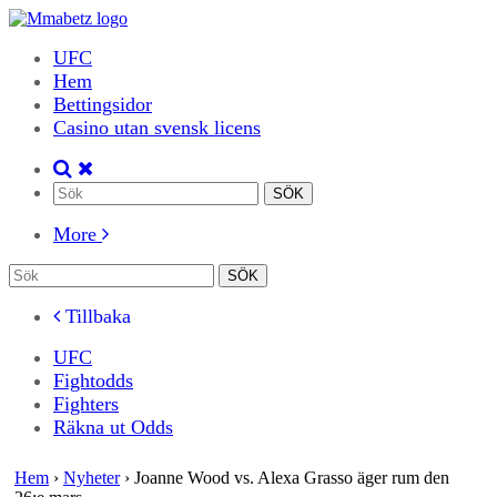
UFC
Hem
Bettingsidor
Casino utan svensk licens
More
Tillbaka
UFC
Fightodds
Fighters
Räkna ut Odds
Hem
›
Nyheter
›
Joanne Wood vs. Alexa Grasso äger rum den