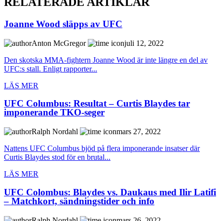
RELATERADE ARTIKLAR
Joanne Wood släpps av UFC
Anton McGregor
juli 12, 2022
Den skotska MMA-fightern Joanne Wood är inte längre en del av
UFC:s stall. Enligt rapporter...
LÄS MER
UFC Columbus: Resultat – Curtis Blaydes tar
imponerande TKO-seger
Ralph Nordahl
mars 27, 2022
Nattens UFC Columbus bjöd på flera imponerande insatser där
Curtis Blaydes stod för en brutal...
LÄS MER
UFC Colombus: Blaydes vs. Daukaus med Ilir Latifi
– Matchkort, sändningstider och info
Ralph Nordahl
mars 26, 2022