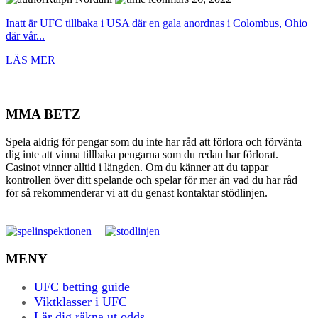
Inatt är UFC tillbaka i USA där en gala anordnas i Colombus, Ohio
där vår...
LÄS MER
MMA BETZ
Spela aldrig för pengar som du inte har råd att förlora och förvänta
dig inte att vinna tillbaka pengarna som du redan har förlorat.
Casinot vinner alltid i längden. Om du känner att du tappar
kontrollen över ditt spelande och spelar för mer än vad du har råd
för så rekommenderar vi att du genast kontaktar stödlinjen.
MENY
UFC betting guide
Viktklasser i UFC
Lär dig räkna ut odds