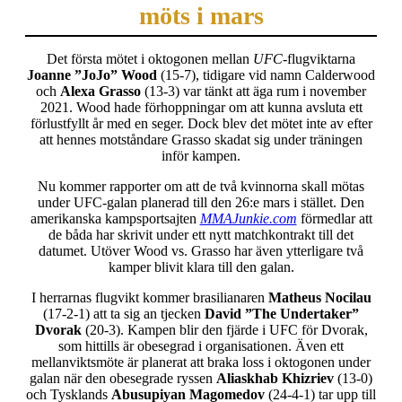
möts i mars
Det första mötet i oktogonen mellan
UFC
-flugviktarna
Joanne ”JoJo” Wood
(15-7), tidigare vid namn Calderwood
och
Alexa Grasso
(13-3) var tänkt att äga rum i november
2021. Wood hade förhoppningar om att kunna avsluta ett
förlustfyllt år med en seger. Dock blev det mötet inte av efter
att hennes motståndare Grasso skadat sig under träningen
inför kampen.
Nu kommer rapporter om att de två kvinnorna skall mötas
under UFC-galan planerad till den 26:e mars i stället. Den
amerikanska kampsportsajten
MMAJunkie.com
förmedlar att
de båda har skrivit under ett nytt matchkontrakt till det
datumet. Utöver Wood vs. Grasso har även ytterligare två
kamper blivit klara till den galan.
I herrarnas flugvikt kommer brasilianaren
Matheus Nocilau
(17-2-1) att ta sig an tjecken
David ”The Undertaker”
Dvorak
(20-3). Kampen blir den fjärde i UFC för Dvorak,
som hittills är obesegrad i organisationen. Även ett
mellanviktsmöte är planerat att braka loss i oktogonen under
galan när den obesegrade ryssen
Aliaskhab Khizriev
(13-0)
och Tysklands
Abusupiyan Magomedov
(24-4-1) tar upp till