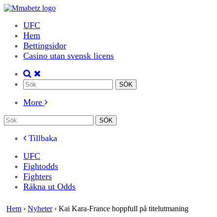
UFC
Hem
Bettingsidor
Casino utan svensk licens
More
Tillbaka
UFC
Fightodds
Fighters
Räkna ut Odds
Hem
›
Nyheter
›
Kai Kara-France hoppfull på titelutmaning