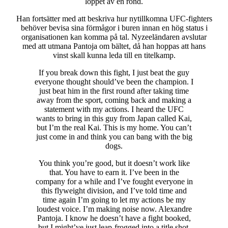
loppet av en rond.
Han fortsätter med att beskriva hur nytillkomna UFC-fighters
behöver bevisa sina förmågor i buren innan en hög status i
organisationen kan komma på tal. Nyzeeländaren avslutar
med att utmana Pantoja om bältet, då han hoppas att hans
vinst skall kunna leda till en titelkamp.
If you break down this fight, I just beat the guy
everyone thought should’ve been the champion. I
just beat him in the first round after taking time
away from the sport, coming back and making a
statement with my actions. I heard the UFC
wants to bring in this guy from Japan called Kai,
but I’m the real Kai. This is my home. You can’t
just come in and think you can bang with the big
dogs.
You think you’re good, but it doesn’t work like
that. You have to earn it. I’ve been in the
company for a while and I’ve fought everyone in
this flyweight division, and I’ve told time and
time again I’m going to let my actions be my
loudest voice. I’m making noise now. Alexandre
Pantoja. I know he doesn’t have a fight booked,
but I might’ve just leap-frogged into a title shot.