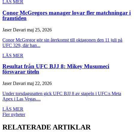
LÄS MER
Conor McGregors manager lovar fler matchningar i
framtiden
Jaser Davari
maj 25, 2026
Conor McGregor gör sin återkomst till oktagonen den 11 juli på
UFC 329, där han...
LÄS MER
Resultat från UFC BJJ 8: Mikey Musumeci
försvarar titeln
Jaser Davari
maj 22, 2026
Under torsdagsnatten gick UFC BJJ 8 av stapeln i UFC:s Meta
Apex i Las Vegas....
LÄS MER
Fler nyheter
RELATERADE ARTIKLAR