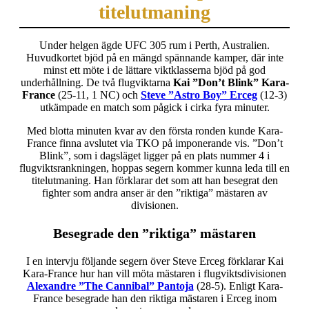
titelutmaning
Under helgen ägde UFC 305 rum i Perth, Australien.
Huvudkortet bjöd på en mängd spännande kamper, där inte
minst ett möte i de lättare viktklasserna bjöd på god
underhållning. De två flugviktarna
Kai ”Don’t Blink” Kara-
France
(25-11, 1 NC) och
Steve ”Astro Boy” Erceg
(12-3)
utkämpade en match som pågick i cirka fyra minuter.
Med blotta minuten kvar av den första ronden kunde Kara-
France finna avslutet via TKO på imponerande vis. ”Don’t
Blink”, som i dagsläget ligger på en plats nummer 4 i
flugviktsrankningen, hoppas segern kommer kunna leda till en
titelutmaning. Han förklarar det som att han besegrat den
fighter som andra anser är den ”riktiga” mästaren av
divisionen.
Besegrade den ”riktiga” mästaren
I en intervju följande segern över Steve Erceg förklarar Kai
Kara-France hur han vill möta mästaren i flugviktsdivisionen
Alexandre ”The Cannibal” Pantoja
(28-5). Enligt Kara-
France besegrade han den riktiga mästaren i Erceg inom