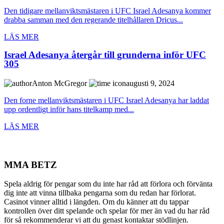
Den tidigare mellanviktsmästaren i UFC Israel Adesanya kommer
drabba samman med den regerande titelhållaren Dricus...
LÄS MER
Israel Adesanya återgår till grunderna inför UFC
305
Anton McGregor
augusti 9, 2024
Den forne mellanviktsmästaren i UFC Israel Adesanya har laddat
upp ordentligt inför hans titelkamp med...
LÄS MER
MMA BETZ
Spela aldrig för pengar som du inte har råd att förlora och förvänta
dig inte att vinna tillbaka pengarna som du redan har förlorat.
Casinot vinner alltid i längden. Om du känner att du tappar
kontrollen över ditt spelande och spelar för mer än vad du har råd
för så rekommenderar vi att du genast kontaktar stödlinjen.