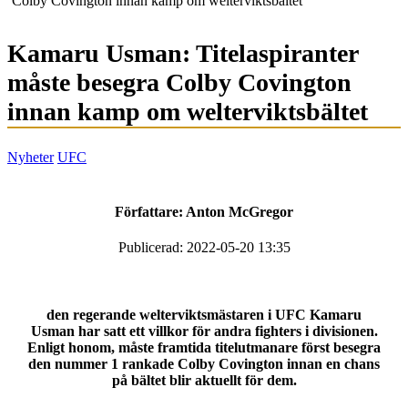
Colby Covington innan kamp om welterviktsbältet
Kamaru Usman: Titelaspiranter
måste besegra Colby Covington
innan kamp om welterviktsbältet
Nyheter
UFC
Författare:
Anton McGregor
Publicerad: 2022-05-20 13:35
den regerande welterviktsmästaren i UFC Kamaru
Usman har satt ett villkor för andra fighters i divisionen.
Enligt honom, måste framtida titelutmanare först besegra
den nummer 1 rankade Colby Covington innan en chans
på bältet blir aktuellt för dem.