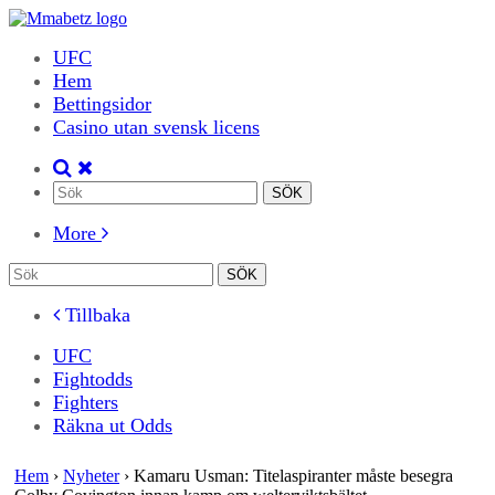
UFC
Hem
Bettingsidor
Casino utan svensk licens
More
Tillbaka
UFC
Fightodds
Fighters
Räkna ut Odds
Hem
›
Nyheter
›
Kamaru Usman: Titelaspiranter måste besegra