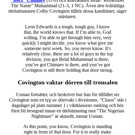
”Borz” Chimaev
(11-0) och amerikanen Belal ”Remember
The Name” Muhammad (21-3, 1 NC). Även den tvåfaldiga
titelutmanaren Colby Covington tillhör dessa kandidater, säger
mästaren.
Leon Edwards is a tough, tough guy, I know
that, the world knows that. If I’m able to, God
willing, I’m able to get through him very, very
quickly I might decide, you know what give me
someone next week. So, you never know. It’s
relatively close, there are a lot of guys in the top
division, you got Belal Muhammad is there,
you’ve got Chimaev is there, and you’ve got
Covington is still there holding that door strong.
Covington vaktar dörren till tronsalen
Usman fortsätter, och beskriver hur han för tillfället ser
Covington som en typ av dörrvakt i divisionen. ”Chaos” står i
dagsläget på plats nummer 1 i viktklassens ranking och bör
först bli besegrad innan en titelutmaning mot ”The Nigerian
Nightmare” är aktuellt, menar Usman.
At this point, you know, Covington is standing
right in front of that door. For it to really make