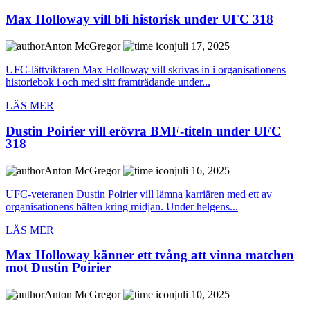
Max Holloway vill bli historisk under UFC 318
Anton McGregor
juli 17, 2025
UFC-lättviktaren Max Holloway vill skrivas in i organisationens
historiebok i och med sitt framträdande under...
LÄS MER
Dustin Poirier vill erövra BMF-titeln under UFC
318
Anton McGregor
juli 16, 2025
UFC-veteranen Dustin Poirier vill lämna karriären med ett av
organisationens bälten kring midjan. Under helgens...
LÄS MER
Max Holloway känner ett tvång att vinna matchen
mot Dustin Poirier
Anton McGregor
juli 10, 2025