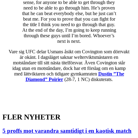
sense, for anyone to be able to get through they
need to be able to go through him. He’s proven
that he can beat everybody else, but he just can’t
beat me. For you to prove that you can fight for
the title I think you need to go through that guy.
At the end of the day, I’m going to keep running
through these guys until I’m bored. Whoever’s
next is next.
Vare sig UFC delar Usmans åsikt om Covington som dörrvakt
är okänt. I dagsläget saknar welterviktsmästaren en
motståndare till sitt nästa titelförsvar. Även Covington står
idag utan en motståndare, dock har ett förslag om en kamp
med lättviktaren och tidigare gymkamraten
Dustin ”The
Diamond” Poirier
(28-7, 1 NC) diskuterats.
FLER NYHETER
5 proffs mot varandra samtidigt i en kaotisk match