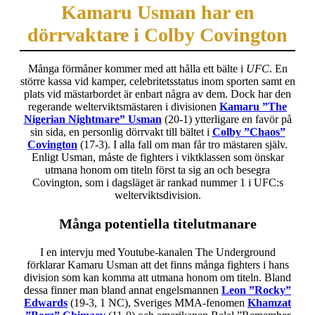
Kamaru Usman har en
dörrvaktare i Colby Covington
Många förmåner kommer med att hålla ett bälte i
UFC
. En
större kassa vid kamper, celebritetsstatus inom sporten samt en
plats vid mästarbordet är enbart några av dem. Dock har den
regerande welterviktsmästaren i divisionen
Kamaru ”The
Nigerian Nightmare” Usman
(20-1) ytterligare en favör på
sin sida, en personlig dörrvakt till bältet i
Colby ”Chaos”
Covington
(17-3). I alla fall om man får tro mästaren själv.
Enligt Usman, måste de fighters i viktklassen som önskar
utmana honom om titeln först ta sig an och besegra
Covington, som i dagsläget är rankad nummer 1 i UFC:s
welterviktsdivision.
Många potentiella titelutmanare
I en intervju med Youtube-kanalen The Underground
förklarar Kamaru Usman att det finns många fighters i hans
division som kan komma att utmana honom om titeln. Bland
dessa finner man bland annat engelsmannen
Leon ”Rocky”
Edwards
(19-3, 1 NC), Sveriges MMA-fenomen
Khamzat