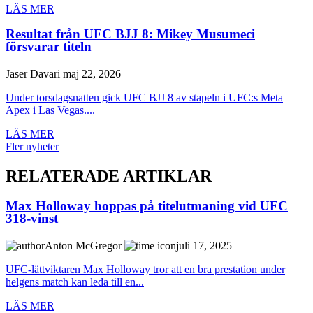
LÄS MER
Resultat från UFC BJJ 8: Mikey Musumeci
försvarar titeln
Jaser Davari
maj 22, 2026
Under torsdagsnatten gick UFC BJJ 8 av stapeln i UFC:s Meta
Apex i Las Vegas....
LÄS MER
Fler nyheter
RELATERADE ARTIKLAR
Max Holloway hoppas på titelutmaning vid UFC
318-vinst
Anton McGregor
juli 17, 2025
UFC-lättviktaren Max Holloway tror att en bra prestation under
helgens match kan leda till en...
LÄS MER