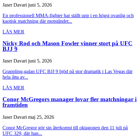
Jaser Davari
juni 5, 2026
En professionell MMA-fighter har ställt upp i en högst ovanlig och
kaotisk matchning där motståndet...
LÄS MER
Nicky Rod och Mason Fowler vinner stort på UFC
BJJ 9
Jaser Davari
juni 5, 2026
Grappling-galan UFC BJJ 9 bjöd på stor dramatik i Las Vegas där
hela åtta av...
LÄS MER
Conor McGregors manager lovar fler matchningar i
framtiden
Jaser Davari
maj 25, 2026
Conor McGregor gör sin återkomst till oktagonen den 11 juli på
UFC 329, där han...