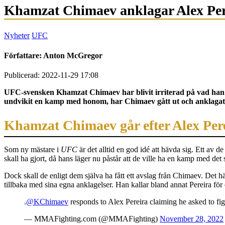
Khamzat Chimaev anklagar Alex Perei
Nyheter
UFC
Författare:
Anton McGregor
Publicerad: 2022-11-29 17:08
UFC-svensken Khamzat Chimaev har blivit irriterad på vad han a
undvikit en kamp med honom, har Chimaev gått ut och anklagat br
Khamzat Chimaev går efter Alex Per
Som ny mästare i
UFC
är det alltid en god idé att hävda sig. Ett av 
skall ha gjort, då hans läger nu påstår att de ville ha en kamp med
Dock skall de enligt dem själva ha fått ett avslag från Chimaev. Det hä
tillbaka med sina egna anklagelser. Han kallar bland annat Pereira för
.
@KChimaev
responds to Alex Pereira claiming he asked to fi
— MMAFighting.com (@MMAFighting)
November 28, 2022