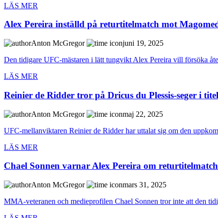
LÄS MER
Alex Pereira inställd på returtitelmatch mot Magom
Anton McGregor
juni 19, 2025
Den tidigare UFC-mästaren i lätt tungvikt Alex Pereira vill försöka åter
LÄS MER
Reinier de Ridder tror på Dricus du Plessis-seger i ti
Anton McGregor
maj 22, 2025
UFC-mellanviktaren Reinier de Ridder har uttalat sig om den uppkomm
LÄS MER
Chael Sonnen varnar Alex Pereira om returtitelmatch
Anton McGregor
mars 31, 2025
MMA-veteranen och medieprofilen Chael Sonnen tror inte att den tidig
LÄS MER