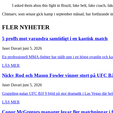
I asked them abou this fight in Brazil, fake belt, fake coach, fake
Chimaev, som senast gick kamp i september månad, har fortfarande ing
FLER NYHETER
5 proffs mot varandra samtidigt i en kaotisk match
Jaser Davari
juni 5, 2026
En professionell MMA-fighter har ställt upp i en högst ovanlig och ka
LÄS MER
Nicky Rod och Mason Fowler vinner stort på UFC B
Jaser Davari
juni 5, 2026
Grappling-galan UFC BJJ 9 bjöd på stor dramatik i Las Vegas där hela 
LÄS MER
Conor McGregors manager lovar fler matchningar i 