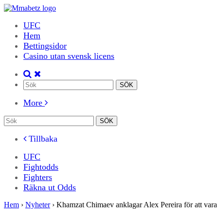
UFC
Hem
Bettingsidor
Casino utan svensk licens
More
Tillbaka
UFC
Fightodds
Fighters
Räkna ut Odds
Hem
›
Nyheter
›
Khamzat Chimaev anklagar Alex Pereira för att vara 