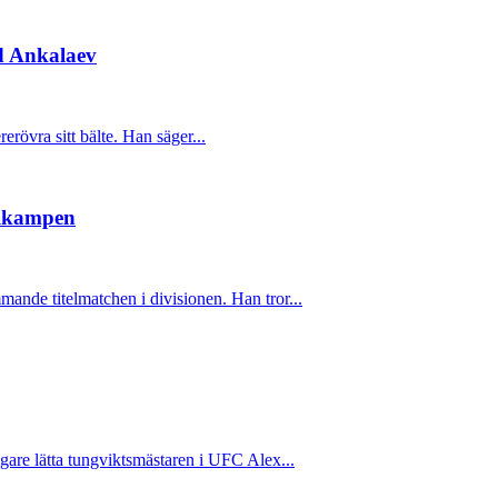
ed Ankalaev
erövra sitt bälte. Han säger...
telkampen
ande titelmatchen i divisionen. Han tror...
are lätta tungviktsmästaren i UFC Alex...