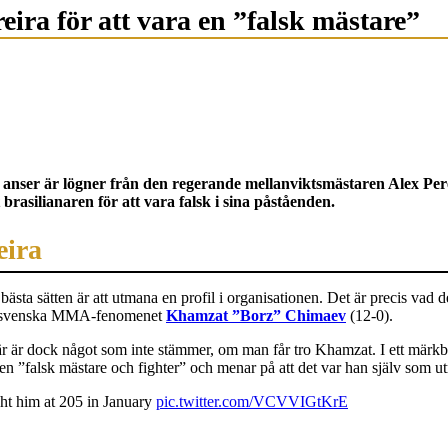
ra för att vara en ”falsk mästare”
nser är lögner från den regerande mellanviktsmästaren Alex Pere
asilianaren för att vara falsk i sina påståenden.
eira
de bästa sätten är att utmana en profil i organisationen. Det är precis v
 det svenska MMA-fenomenet
Khamzat ”Borz” Chimaev
(12-0).
r är dock något som inte stämmer, om man får tro Khamzat. I ett märkbart 
 en ”falsk mästare och fighter” och menar på att det var han själv som u
ght him at 205 in January
pic.twitter.com/VCVVIGtKrE