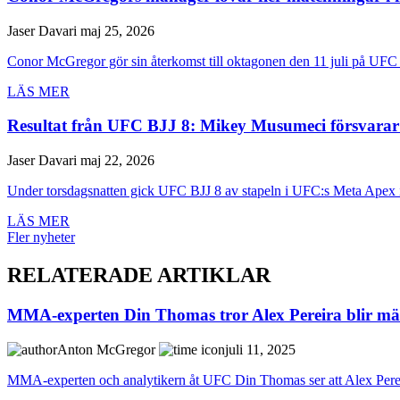
Jaser Davari
maj 25, 2026
Conor McGregor gör sin återkomst till oktagonen den 11 juli på UFC 
LÄS MER
Resultat från UFC BJJ 8: Mikey Musumeci försvarar 
Jaser Davari
maj 22, 2026
Under torsdagsnatten gick UFC BJJ 8 av stapeln i UFC:s Meta Apex i
LÄS MER
Fler nyheter
RELATERADE ARTIKLAR
MMA-experten Din Thomas tror Alex Pereira blir mäs
Anton McGregor
juli 11, 2025
MMA-experten och analytikern åt UFC Din Thomas ser att Alex Perei