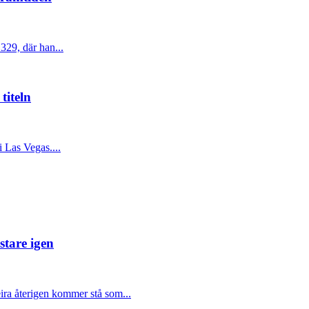
329, där han...
titeln
 Las Vegas....
tare igen
ra återigen kommer stå som...