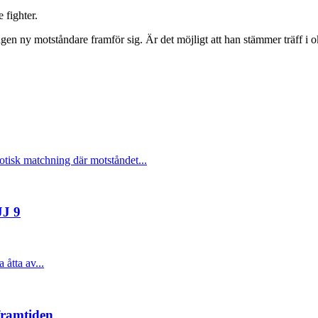
 fighter.
en ny motståndare framför sig. Är det möjligt att han stämmer träff i
otisk matchning där motståndet...
JJ 9
åtta av...
framtiden