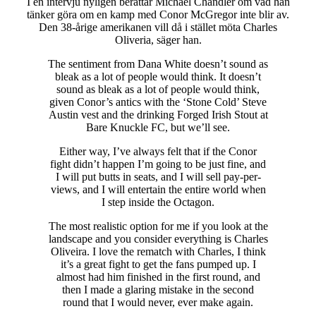
I en intervju nyligen berättar Michael Chandler om vad han
tänker göra om en kamp med Conor McGregor inte blir av.
Den 38-årige amerikanen vill då i stället möta Charles
Oliveria, säger han.
The sentiment from Dana White doesn’t sound as
bleak as a lot of people would think. It doesn’t
sound as bleak as a lot of people would think,
given Conor’s antics with the ‘Stone Cold’ Steve
Austin vest and the drinking Forged Irish Stout at
Bare Knuckle FC, but we’ll see.
Either way, I’ve always felt that if the Conor
fight didn’t happen I’m going to be just fine, and
I will put butts in seats, and I will sell pay-per-
views, and I will entertain the entire world when
I step inside the Octagon.
The most realistic option for me if you look at the
landscape and you consider everything is Charles
Oliveira. I love the rematch with Charles, I think
it’s a great fight to get the fans pumped up. I
almost had him finished in the first round, and
then I made a glaring mistake in the second
round that I would never, ever make again.