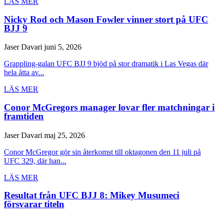
LÄS MER
Nicky Rod och Mason Fowler vinner stort på UFC
BJJ 9
Jaser Davari
juni 5, 2026
Grappling-galan UFC BJJ 9 bjöd på stor dramatik i Las Vegas där
hela åtta av...
LÄS MER
Conor McGregors manager lovar fler matchningar i
framtiden
Jaser Davari
maj 25, 2026
Conor McGregor gör sin återkomst till oktagonen den 11 juli på
UFC 329, där han...
LÄS MER
Resultat från UFC BJJ 8: Mikey Musumeci
försvarar titeln