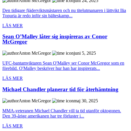
Anton McGregor
juni 24, 2025
Den tidigare fjäderviktsmästaren och nu titelutmanaren i lättvikt Ilia
Topuria är redo inför sin bälteskamp...
LÄS MER
Sean O’Malley låter sig inspireras av Conor
McGregor
Anton McGregor
juni 5, 2025
UFC-bantamviktaren Sean O'Malley ser Conor McGregor som en
förebild. O'Malley beskriver hur han har inspirerats...
LÄS MER
Michael Chandler planerar tid för återhämtning
Anton McGregor
maj 30, 2025
MMA-veteranen Michael Chandler vill ta tid utanför oktogonen.
Den 39-årige amerikanen har tre förluster i...
LÄS MER