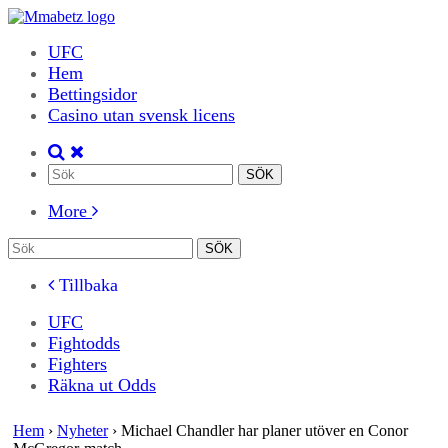
UFC
Hem
Bettingsidor
Casino utan svensk licens
More
Tillbaka
UFC
Fightodds
Fighters
Räkna ut Odds
Hem
›
Nyheter
›
Michael Chandler har planer utöver en Conor