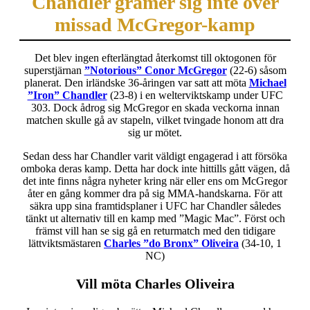
Chandler grämer sig inte över
missad McGregor-kamp
Det blev ingen efterlängtad återkomst till oktogonen för
superstjärnan
”Notorious” Conor McGregor
(22-6) såsom
planerat. Den irländske 36-åringen var satt att möta
Michael
”Iron” Chandler
(23-8) i en welterviktskamp under UFC
303. Dock ådrog sig McGregor en skada veckorna innan
matchen skulle gå av stapeln, vilket tvingade honom att dra
sig ur mötet.
Sedan dess har Chandler varit väldigt engagerad i att försöka
omboka deras kamp. Detta har dock inte hittills gått vägen, då
det inte finns några nyheter kring när eller ens om McGregor
åter en gång kommer dra på sig MMA-handskarna. För att
säkra upp sina framtidsplaner i UFC har Chandler således
tänkt ut alternativ till en kamp med ”Magic Mac”. Först och
främst vill han se sig gå en returmatch med den tidigare
lättviktsmästaren
Charles ”do Bronx” Oliveira
(34-10, 1
NC)
Vill möta Charles Oliveira