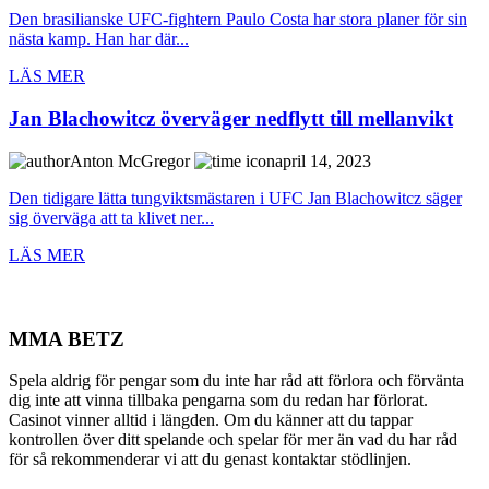
Den brasilianske UFC-fightern Paulo Costa har stora planer för sin
nästa kamp. Han har där...
LÄS MER
Jan Blachowitcz överväger nedflytt till mellanvikt
Anton McGregor
april 14, 2023
Den tidigare lätta tungviktsmästaren i UFC Jan Blachowitcz säger
sig överväga att ta klivet ner...
LÄS MER
MMA BETZ
Spela aldrig för pengar som du inte har råd att förlora och förvänta
dig inte att vinna tillbaka pengarna som du redan har förlorat.
Casinot vinner alltid i längden. Om du känner att du tappar
kontrollen över ditt spelande och spelar för mer än vad du har råd
för så rekommenderar vi att du genast kontaktar stödlinjen.