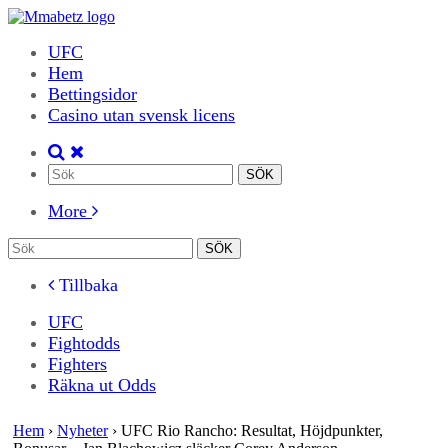
UFC
Hem
Bettingsidor
Casino utan svensk licens
More
Tillbaka
UFC
Fightodds
Fighters
Räkna ut Odds
Hem
›
Nyheter
›
UFC Rio Rancho: Resultat, Höjdpunkter,