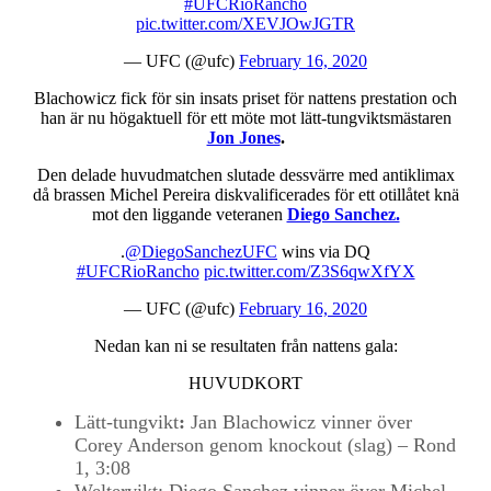
#UFCRioRancho
pic.twitter.com/XEVJOwJGTR
— UFC (@ufc)
February 16, 2020
Blachowicz fick för sin insats priset för nattens prestation och
han är nu högaktuell för ett möte mot lätt-tungviktsmästaren
Jon Jones
.
Den delade huvudmatchen slutade dessvärre med antiklimax
då brassen Michel Pereira diskvalificerades för ett otillåtet knä
mot den liggande veteranen
Diego Sanchez.
.
@DiegoSanchezUFC
wins via DQ
#UFCRioRancho
pic.twitter.com/Z3S6qwXfYX
— UFC (@ufc)
February 16, 2020
Nedan kan ni se resultaten från nattens gala:
HUVUDKORT
Lätt-tungvikt
:
Jan Blachowicz vinner över
Corey Anderson genom knockout (slag) – Rond
1, 3:08