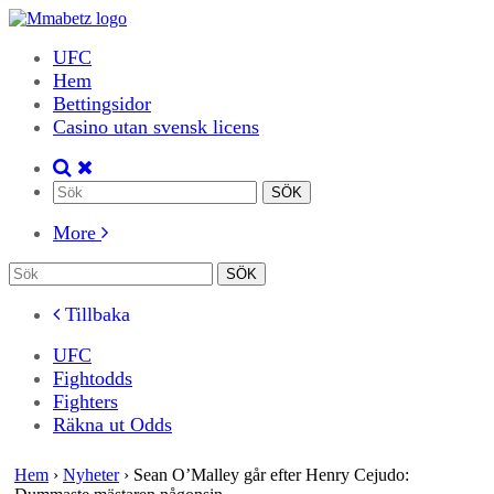
UFC
Hem
Bettingsidor
Casino utan svensk licens
More
Tillbaka
UFC
Fightodds
Fighters
Räkna ut Odds
Hem
›
Nyheter
›
Sean O’Malley går efter Henry Cejudo: