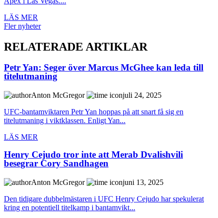
Apex i Las Vegas....
LÄS MER
Fler nyheter
RELATERADE ARTIKLAR
Petr Yan: Seger över Marcus McGhee kan leda till
titelutmaning
Anton McGregor
juli 24, 2025
UFC-bantamviktaren Petr Yan hoppas på att snart få sig en
titelutmaning i viktklassen. Enligt Yan...
LÄS MER
Henry Cejudo tror inte att Merab Dvalishvili
besegrar Cory Sandhagen
Anton McGregor
juni 13, 2025
Den tidigare dubbelmästaren i UFC Henry Cejudo har spekulerat
kring en potentiell titelkamp i bantamvikt...