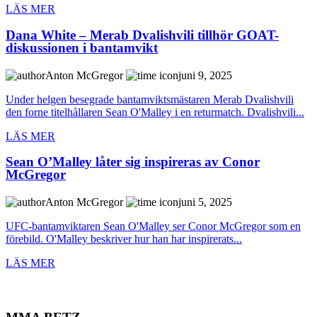
LÄS MER
Dana White – Merab Dvalishvili tillhör GOAT-
diskussionen i bantamvikt
Anton McGregor
juni 9, 2025
Under helgen besegrade bantamviktsmästaren Merab Dvalishvili
den forne titelhållaren Sean O'Malley i en returmatch. Dvalishvili...
LÄS MER
Sean O’Malley låter sig inspireras av Conor
McGregor
Anton McGregor
juni 5, 2025
UFC-bantamviktaren Sean O'Malley ser Conor McGregor som en
förebild. O'Malley beskriver hur han har inspirerats...
LÄS MER