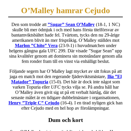
O’Malley hamrar Cejudo
Den som trodde att
”Sugar” Sean O’Malley
(18-1, 1 NC)
skulle bli mer ödmjuk i och med hans första titelförsvar av
bantamviktsbältet hade fel. Tvärtom, tycks den nu 29-årige
amerikanen blivit än mer frispråkig. O’Malley ställdes mot
Marlon ”Chito” Vera
(23-9-1) i huvudmatchen under
helgens gångna gala UFC 299. Där visade ”Sugar Sean” upp
sina kvalitéer genom att dominera sin motståndare genom alla
fem ronder fram till en vinst via enhälligt beslut.
Följande segern har O’Malley lagt mycket av sitt fokus på att
jaga en match mot den regerande fjäderviktsmästare,
Ilia ”El
Matador” Topuria
(15-0). Det här är dock inte något som
varken Topuria eller
UFC
tycks vilja se. På andra håll har
O’Malley även givit sig ut på ett verbalt härtåg, där det
senaste målet är en tidigare dubbelmästare i organisationen,
Henry ”Triple C” Cejudo
(16-4). I en tirad nyligen gick han
efter Cejudo med en hel hop av förolämpningar.
Dum och kort