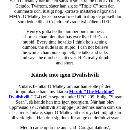
Sean O’Malley har inte en särskilt smickrande bild av Henry
Cejudo. Tvärtom, säger han sig se “Triple C” som den
dummaste och, lustigt nog, kortaste mästaren någonsin i
MMA. O’Malley tycks ha svårt med att få ihop de pusselbitar
som ledde till att Cejudo erövrade två bälten i UFC.
Henry’s gotta be the number one dumbest,
shortest champion that has ever lived. He’s so
stupid. Every time he talks I think he’s getting
dumber, the dude is so stupid. I can not believe
he won a championship belt, he talks and talks
and says the dumbest shit ever. He’s really dumb
and short.
Kände inte igen Dvalishvili
Vidare, berättar O’Malley om när han stötte på den
topprankade bantamviktaren
Merab ”The Machine”
Dvalishvili
(17-4) efter segern under UFC 299. Enligt ”Sugar
Sean”, så kände han inte igen georgiern. När han blev
uppmanad av Dvalishvili att uppge just dennes namn som sin
nästa motståndare, säger O’Malley att det mycket möjligt kan
bli verklighet. Han drar sig dock för att ge ett definitivt svar.
Merab came up to me and said ‘Congratulations’,