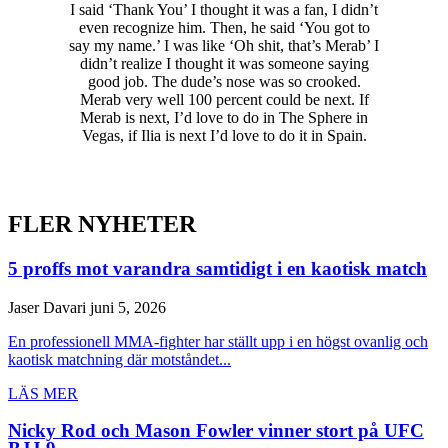
I said ‘Thank You’ I thought it was a fan, I didn’t
even recognize him. Then, he said ‘You got to
say my name.’ I was like ‘Oh shit, that’s Merab’ I
didn’t realize I thought it was someone saying
good job. The dude’s nose was so crooked.
Merab very well 100 percent could be next. If
Merab is next, I’d love to do in The Sphere in
Vegas, if Ilia is next I’d love to do it in Spain.
FLER NYHETER
5 proffs mot varandra samtidigt i en kaotisk match
Jaser Davari
juni 5, 2026
En professionell MMA-fighter har ställt upp i en högst ovanlig och
kaotisk matchning där motståndet...
LÄS MER
Nicky Rod och Mason Fowler vinner stort på UFC