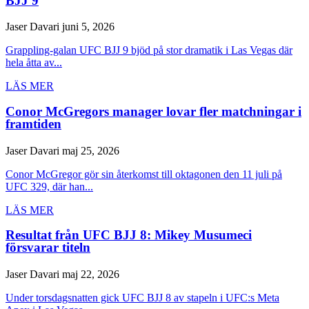
BJJ 9
Jaser Davari
juni 5, 2026
Grappling-galan UFC BJJ 9 bjöd på stor dramatik i Las Vegas där
hela åtta av...
LÄS MER
Conor McGregors manager lovar fler matchningar i
framtiden
Jaser Davari
maj 25, 2026
Conor McGregor gör sin återkomst till oktagonen den 11 juli på
UFC 329, där han...
LÄS MER
Resultat från UFC BJJ 8: Mikey Musumeci
försvarar titeln
Jaser Davari
maj 22, 2026
Under torsdagsnatten gick UFC BJJ 8 av stapeln i UFC:s Meta