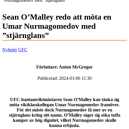
Nurmagomedov med ”stjärnglans”
Sean O’Malley redo att möta en
Umar Nurmagomedov med
”stjärnglans”
Nyheter
UFC
Författare:
Anton McGregor
Publicerad: 2024-03-06 11:30
UFC-bantamviktmästaren Sean O’Malley kan tänka sig
möta viktklasskollegan Umar Nurmagomedov framöver.
För det måste dock Nurmagomedov få mer av en
stjärnglans kring sitt namn. O’Malley säger sig söka tuffa
kamper av hög dignitet, vilket Nurmagomedov skulle
kunna erbjuda.