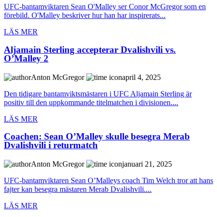
UFC-bantamviktaren Sean O'Malley ser Conor McGregor som en
förebild. O'Malley beskriver hur han har inspirerats...
LÄS MER
Aljamain Sterling accepterar Dvalishvili vs.
O’Malley 2
Anton McGregor
april 4, 2025
Den tidigare bantamviktsmästaren i UFC Aljamain Sterling är
positiv till den uppkommande titelmatchen i divisionen....
LÄS MER
Coachen: Sean O’Malley skulle besegra Merab
Dvalishvili i returmatch
Anton McGregor
januari 21, 2025
UFC-bantamviktaren Sean O’Malleys coach Tim Welch tror att hans
fajter kan besegra mästaren Merab Dvalishvili....
LÄS MER