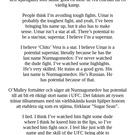
värdig kamp.
People think I’m avoiding tough fights. Umar is
probably the toughest fight, and yeah, I’ve been
bringing his name up, but it also has to make
sense. Umar isn’t a star at all. There’s potential to
be a star/star, superstar. I believe I’m a superstar.
I believe ‘Chito’ Vera is a star. I believe Umar is a
potential superstar, literally because he has the
last name Nurmagomedov. I’ve never watched
the dude fight. I’ve watched some highlights.
He’s very skilled. He trains at a good gym. His
last name is Nurmagomedov. He’s Russian. He
has potential because of that.
O’Malley fortsätter och säger att Nurmagomedov har potential
till att bli ett riktigt stort namn i UFC. Det faktum att ryssen
tränar tillsammans med sin världskända kusin hjälper honom
att etablera sig som en stjärna, förklarar ”Sugar Sean”.
I lied. I think I’ve watched him fight some dude
where I think he kneed him in the lips, so I’ve
watched him fight once. I feel like just with the
name and the skill of the UFC being able to