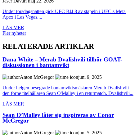
Jaser Davari
maj 22, 2026
Under torsdagsnatten gick UFC BJJ 8 av stapeln i UFC:s Meta
Apex i Las Vegas....
LÄS MER
Fler nyheter
RELATERADE ARTIKLAR
Dana White – Merab Dvalishvili tillhör GOAT-
diskussionen i bantamvikt
Anton McGregor
juni 9, 2025
Under helgen besegrade bantamviktsmästaren Merab Dvalishvili
den forne titelhållaren Sean O'Malley i en returmatch. Dvalishvili...
LÄS MER
Sean O’Malley låter sig inspireras av Conor
McGregor
Anton McGregor
juni 5, 2025