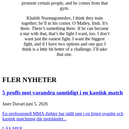
promote certain people, and he comes from that
gym.
Khabib Nurmagomedov, I think they train
together; he’ll in his corner. O’Malley, Irish. It’s
there. There’s something there. If he can become
a star with that, that’s the fight I want, too. I don’t
want just the easiest fight. I want the biggest
fight, and if I have two options and one guy I
think is a little bit better of a challenge, I’ll take
that one.
FLER NYHETER
5 proffs mot varandra samtidigt i en kaotisk match
Jaser Davari
juni 5, 2026
En professionell MMA-fighter har ställt upp i en högst ovanlig och
kaotisk matchning där motståndet...
LÄS MER