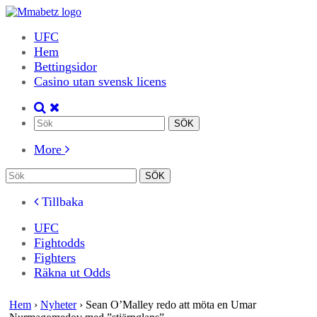
UFC
Hem
Bettingsidor
Casino utan svensk licens
More
Tillbaka
UFC
Fightodds
Fighters
Räkna ut Odds
Hem
›
Nyheter
›
Sean O’Malley redo att möta en Umar