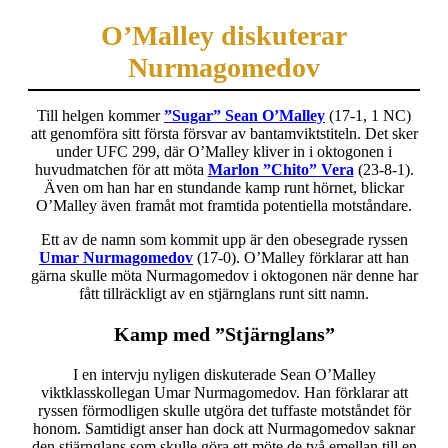
O’Malley diskuterar
Nurmagomedov
Till helgen kommer
”Sugar” Sean O’Malley
(17-1, 1 NC)
att genomföra sitt första försvar av bantamviktstiteln. Det sker
under UFC 299, där O’Malley kliver in i oktogonen i
huvudmatchen för att möta
Marlon ”Chito” Vera
(23-8-1).
Även om han har en stundande kamp runt hörnet, blickar
O’Malley även framåt mot framtida potentiella motståndare.
Ett av de namn som kommit upp är den obesegrade ryssen
Umar Nurmagomedov
(17-0). O’Malley förklarar att han
gärna skulle möta Nurmagomedov i oktogonen när denne har
fått tillräckligt av en stjärnglans runt sitt namn.
Kamp med ”Stjärnglans”
I en intervju nyligen diskuterade Sean O’Malley
viktklasskollegan Umar Nurmagomedov. Han förklarar att
ryssen förmodligen skulle utgöra det tuffaste motståndet för
honom. Samtidigt anser han dock att Nurmagomedov saknar
den stjärnglans som skulle göra ett möte de två emellan till en