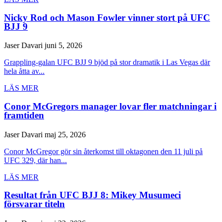
Nicky Rod och Mason Fowler vinner stort på UFC
BJJ 9
Jaser Davari
juni 5, 2026
Grappling-galan UFC BJJ 9 bjöd på stor dramatik i Las Vegas där
hela åtta av...
LÄS MER
Conor McGregors manager lovar fler matchningar i
framtiden
Jaser Davari
maj 25, 2026
Conor McGregor gör sin återkomst till oktagonen den 11 juli på
UFC 329, där han...
LÄS MER
Resultat från UFC BJJ 8: Mikey Musumeci
försvarar titeln