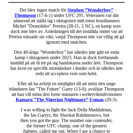
Det blev ingen match för
Stephen ”Wonderboy”
Thompson
(17-6-1) under UFC 291. Veteranen var där
planerad att ställa sig i oktogonen mitt emot brasilianaren
Michel ”Demolidor” Pereira (28-11, 2 NC), en kamp som
dock inte blev av. Anledningen till det inställda mötet var att
Pereira missade sin vikt, varpå Thompson inte var villig att gå
igenom med matchen.
Den 40-åriga ”Wonderboy” har således inte gått en enda
kamp i oktogonen under 2023. Han är dock fortfarande
inställd på att få trä på sig handskarna under året. Thompson
har även en specifik motståndare i åtanke och är således inte
redo att acceptera vem som helst.
Efter att ha avböjt en möjlighet till att möta den unge
irländaren Ian ”The Future” Garry (13-0), avslöjar Thompson
att han vill möta den forne mästaren i welterviktsdivisionen
Kamaru ”The Nigerian Nightmare” Usman
(20-3).
I was willing to fight the Jack Della Maddalenas,
the Ian Garrys, the Shavkat Rakhmonovs, but
then you got the guy. The number one contender,
the former UFC champ, one of the greatest
fighters, called me out. When I see a chance to