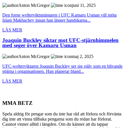
Anton McGregor
juni 11, 2025
Den forne welterviktsmästaren i UFC Kamaru Usman vill möta
Islam Makhachev innan han lägger handskarna...
LÄS MER
Joaquin Buckley siktar mot UFC-stjärnhimmelen
med seger över Kamaru Usman
Anton McGregor
maj 2, 2025
UFC-welterviktaren Joaquin Buckley ser sig själv som en blivande
stjärna i organisationen. Han planerar bland...
LÄS MER
MMA BETZ
Spela aldrig för pengar som du inte har råd att förlora och förvänta
dig inte att vinna tillbaka pengarna som du redan har förlorat.
Casinot vinner alltid i längden. Om du känner att du tappar