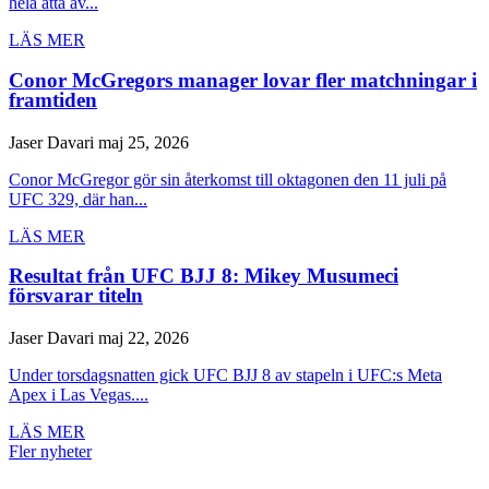
hela åtta av...
LÄS MER
Conor McGregors manager lovar fler matchningar i
framtiden
Jaser Davari
maj 25, 2026
Conor McGregor gör sin återkomst till oktagonen den 11 juli på
UFC 329, där han...
LÄS MER
Resultat från UFC BJJ 8: Mikey Musumeci
försvarar titeln
Jaser Davari
maj 22, 2026
Under torsdagsnatten gick UFC BJJ 8 av stapeln i UFC:s Meta
Apex i Las Vegas....
LÄS MER
Fler nyheter