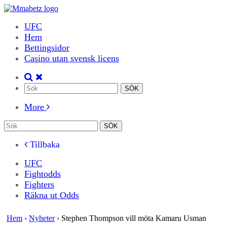
UFC
Hem
Bettingsidor
Casino utan svensk licens
More
Tillbaka
UFC
Fightodds
Fighters
Räkna ut Odds
Hem
›
Nyheter
›
Stephen Thompson vill möta Kamaru Usman