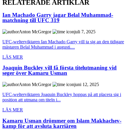
RELATERADE ARTIKLAR
Ian Machado Garry jagar Belal Muhammad-
matchning till UFC 319
Anton McGregor
juli 7, 2025
UFC-welterviktaren Ian Machado Garry vill ta sig an den tidigare
mästaren Belal Muhammad i augusti....
LÄS MER
Joaquin Buckley vill få första titelutmaning vid
seger över Kamaru Usman
Anton McGregor
juni 12, 2025
UFC-welterviktaren Joaquin Buckley hoppas på att placera sig i
position att utmana om titeln i...
LÄS MER
Kamaru Usman drömmer om Islam Makhachev-
kamp för att avsluta karriären