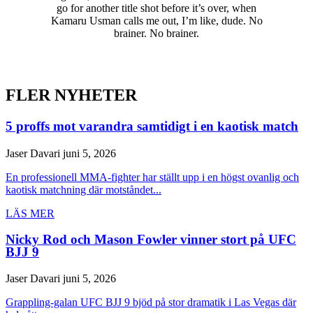
go for another title shot before it’s over, when
Kamaru Usman calls me out, I’m like, dude. No
brainer. No brainer.
FLER NYHETER
5 proffs mot varandra samtidigt i en kaotisk match
Jaser Davari
juni 5, 2026
En professionell MMA-fighter har ställt upp i en högst ovanlig och
kaotisk matchning där motståndet...
LÄS MER
Nicky Rod och Mason Fowler vinner stort på UFC
BJJ 9
Jaser Davari
juni 5, 2026
Grappling-galan UFC BJJ 9 bjöd på stor dramatik i Las Vegas där