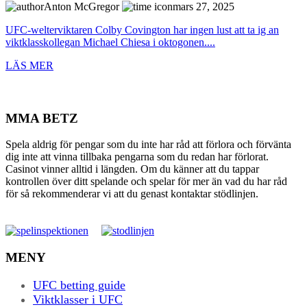
Anton McGregor
mars 27, 2025
UFC-welterviktaren Colby Covington har ingen lust att ta ig an
viktklasskollegan Michael Chiesa i oktogonen....
LÄS MER
MMA BETZ
Spela aldrig för pengar som du inte har råd att förlora och förvänta
dig inte att vinna tillbaka pengarna som du redan har förlorat.
Casinot vinner alltid i längden. Om du känner att du tappar
kontrollen över ditt spelande och spelar för mer än vad du har råd
för så rekommenderar vi att du genast kontaktar stödlinjen.
MENY
UFC betting guide
Viktklasser i UFC