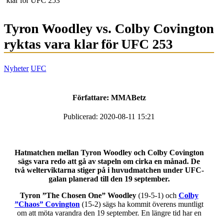
klar för UFC 253
Tyron Woodley vs. Colby Covington
ryktas vara klar för UFC 253
Nyheter
UFC
Författare:
MMABetz
Publicerad: 2020-08-11 15:21
Hatmatchen mellan Tyron Woodley och Colby Covington
sägs vara redo att gå av stapeln om cirka en månad. De
två welterviktarna stiger på i huvudmatchen under UFC-
galan planerad till den 19 september.
Tyron ”The Chosen One” Woodley
(19-5-1) och
Colby
”Chaos” Covington
(15-2) sägs ha kommit överens muntligt
om att möta varandra den 19 september. En längre tid har en