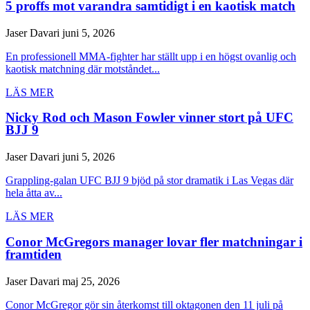
5 proffs mot varandra samtidigt i en kaotisk match
Jaser Davari
juni 5, 2026
En professionell MMA-fighter har ställt upp i en högst ovanlig och
kaotisk matchning där motståndet...
LÄS MER
Nicky Rod och Mason Fowler vinner stort på UFC
BJJ 9
Jaser Davari
juni 5, 2026
Grappling-galan UFC BJJ 9 bjöd på stor dramatik i Las Vegas där
hela åtta av...
LÄS MER
Conor McGregors manager lovar fler matchningar i
framtiden
Jaser Davari
maj 25, 2026
Conor McGregor gör sin återkomst till oktagonen den 11 juli på