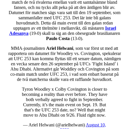
match de två rivalerna emellan varit ett samtalsämne bland
fansen, och nu tycks allt peka på att den äntligen blir av.
Datumet för matchen sägs vara satt till den 19 september, som
sammanfaller med UFC 253. Det lär inte bli galans
huvudmatch. Detta då main event till den galan redan
upptagen av ett titelmöte i mellanvikt, då mästaren
Israel
Adesanya
(19-0) skall ta sig an den obesegrade brasilianaren
Paulo Costa
(13-0).
MMA-journalisten
Ariel Helwani
, som var först ut med att
rapportera om datumet för Woodley vs. Covington, spekulerar
att UFC 253 kan komma flyttas till ett senare datum, nämligen
en vecka senare den 26 september på UFCs ’Fight Island’ i
Abu Dhabi. Alternativt går Woddley och Covington på som
co-main match under UFC 253, i vad som enbart baserat på
de två matcherna skulle vara ett rafflande huvudkort.
Tyron Woodley x Colby Covington is closer to
becoming a reality than ever before. They have
both verbally agreed to fight in September.
Currently, it’s the main event on Sept. 19. But
that’s the UFC 253 date, no? Well that might
move to Abu Dhabi on 9/26. Fluid right now.
— Ariel Helwani (@arielhelwani)
August 10,