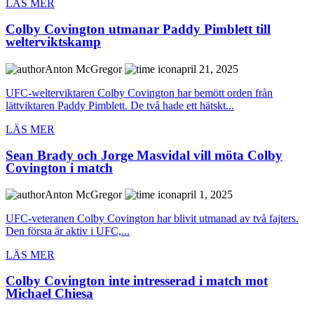
LÄS MER
Colby Covington utmanar Paddy Pimblett till
welterviktskamp
Anton McGregor
april 21, 2025
UFC-welterviktaren Colby Covington har bemött orden från
lättviktaren Paddy Pimblett. De två hade ett hätskt...
LÄS MER
Sean Brady och Jorge Masvidal vill möta Colby
Covington i match
Anton McGregor
april 1, 2025
UFC-veteranen Colby Covington har blivit utmanad av två fajters.
Den första är aktiv i UFC,...
LÄS MER
Colby Covington inte intresserad i match mot
Michael Chiesa