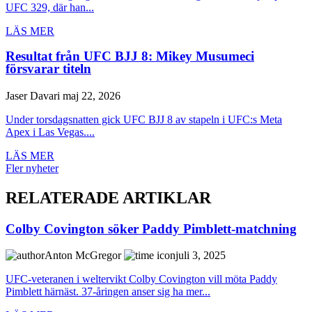
UFC 329, där han...
LÄS MER
Resultat från UFC BJJ 8: Mikey Musumeci
försvarar titeln
Jaser Davari
maj 22, 2026
Under torsdagsnatten gick UFC BJJ 8 av stapeln i UFC:s Meta
Apex i Las Vegas....
LÄS MER
Fler nyheter
RELATERADE ARTIKLAR
Colby Covington söker Paddy Pimblett-matchning
Anton McGregor
juli 3, 2025
UFC-veteranen i weltervikt Colby Covington vill möta Paddy
Pimblett härnäst. 37-åringen anser sig ha mer...