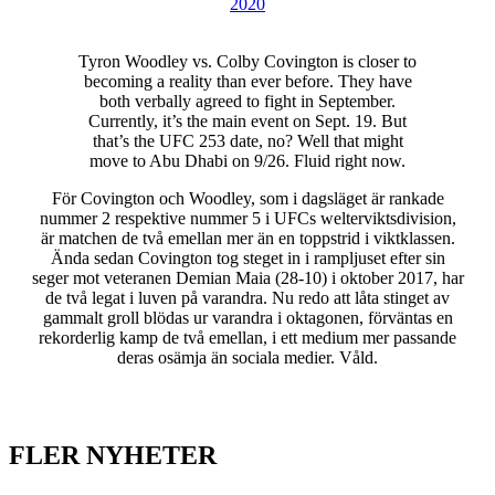
2020
Tyron Woodley vs. Colby Covington is closer to
becoming a reality than ever before. They have
both verbally agreed to fight in September.
Currently, it’s the main event on Sept. 19. But
that’s the UFC 253 date, no? Well that might
move to Abu Dhabi on 9/26. Fluid right now.
För Covington och Woodley, som i dagsläget är rankade
nummer 2 respektive nummer 5 i UFCs welterviktsdivision,
är matchen de två emellan mer än en toppstrid i viktklassen.
Ända sedan Covington tog steget in i rampljuset efter sin
seger mot veteranen Demian Maia (28-10) i oktober 2017, har
de två legat i luven på varandra. Nu redo att låta stinget av
gammalt groll blödas ur varandra i oktagonen, förväntas en
rekorderlig kamp de två emellan, i ett medium mer passande
deras osämja än sociala medier. Våld.
FLER NYHETER