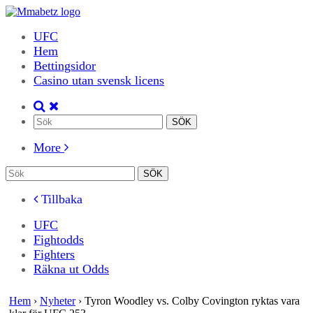
UFC
Hem
Bettingsidor
Casino utan svensk licens
More
Tillbaka
UFC
Fightodds
Fighters
Räkna ut Odds
Hem
›
Nyheter
›
Tyron Woodley vs. Colby Covington ryktas vara