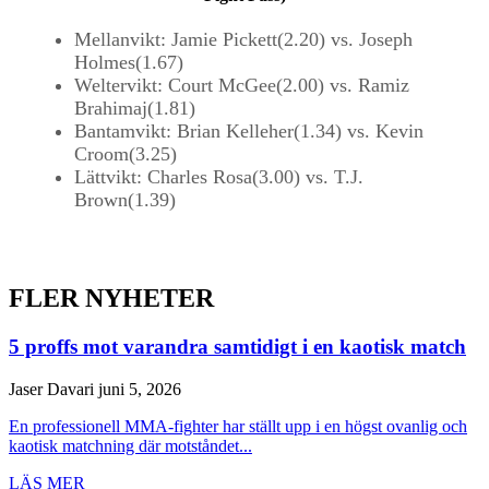
Mellanvikt: Jamie Pickett(2.20) vs. Joseph
Holmes(1.67)
Weltervikt: Court McGee(2.00) vs. Ramiz
Brahimaj(1.81)
Bantamvikt: Brian Kelleher(1.34) vs. Kevin
Croom(3.25)
Lättvikt: Charles Rosa(3.00) vs. T.J.
Brown(1.39)
FLER NYHETER
5 proffs mot varandra samtidigt i en kaotisk match
Jaser Davari
juni 5, 2026
En professionell MMA-fighter har ställt upp i en högst ovanlig och
kaotisk matchning där motståndet...
LÄS MER