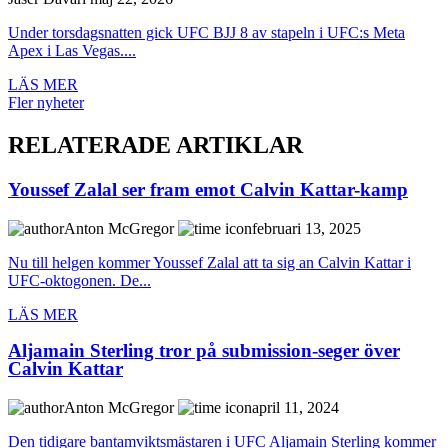
Under torsdagsnatten gick UFC BJJ 8 av stapeln i UFC:s Meta
Apex i Las Vegas....
LÄS MER
Fler nyheter
RELATERADE ARTIKLAR
Youssef Zalal ser fram emot Calvin Kattar-kamp
Anton McGregor
februari 13, 2025
Nu till helgen kommer Youssef Zalal att ta sig an Calvin Kattar i
UFC-oktogonen. De...
LÄS MER
Aljamain Sterling tror på submission-seger över
Calvin Kattar
Anton McGregor
april 11, 2024
Den tidigare bantamviktsmästaren i UFC Aljamain Sterling kommer