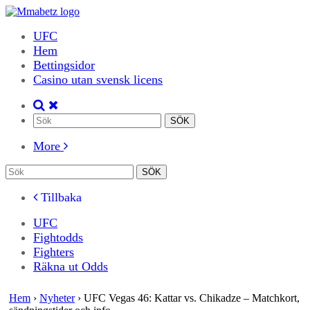
UFC
Hem
Bettingsidor
Casino utan svensk licens
More
Tillbaka
UFC
Fightodds
Fighters
Räkna ut Odds
Hem
›
Nyheter
›
UFC Vegas 46: Kattar vs. Chikadze – Matchkort,