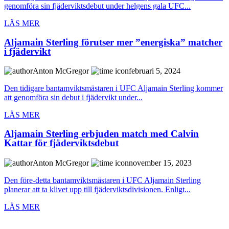
genomföra sin fjäderviktsdebut under helgens gala UFC...
LÄS MER
Aljamain Sterling förutser mer ”energiska” matcher
i fjädervikt
Anton McGregor
februari 5, 2024
Den tidigare bantamviktsmästaren i UFC Aljamain Sterling kommer
att genomföra sin debut i fjädervikt under...
LÄS MER
Aljamain Sterling erbjuden match med Calvin
Kattar för fjäderviktsdebut
Anton McGregor
november 15, 2023
Den före-detta bantamviktsmästaren i UFC Aljamain Sterling
planerar att ta klivet upp till fjäderviktsdivisionen. Enligt...
LÄS MER