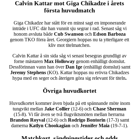
Calvin Kattar mot Giga Chikadze i årets
första huvudmatch
Giga Chikadze har stått för en minst sagt en imponerande
inträde i UFC där han vunnit sju segrar i rad. Senast såg vi
honom avsluta både
Cub Swanson
och
Edson Barboza
genom TKO förra året. Georgiern hoppas nu ta ytterligare ett
kliv mot titelmatchen.
Calvin Kattar å sin sida såg vi senast besegras grundligt av
forne mästaren
Max Holloway
genom enhälligt domslut.
Dessförinnan vann han över
Dan Ige
(enhälligt domslut) samt
Jeremy Stephens
(KO). Kattar hoppas nu erövra Chikadzes
hypa med en seger och återigen göra sig relevant för titeln
.
Övriga huvudkortet
Huvudkortet kommer även bjuda på ett spännande möte inom
tungvikt mellan
Jake Collier
(12-6) och
Chase Sherman
(15-8). Vi får även se två flugviktsmöten mellan herrarna
Br
andon Royval
(12-6) och
Rodrigo Bontorin
(17-3) samt
damerna
Katlyn Chookagian
och
Jennifer Maia
(19-7-1).
Matchkort, sändningstider och odds