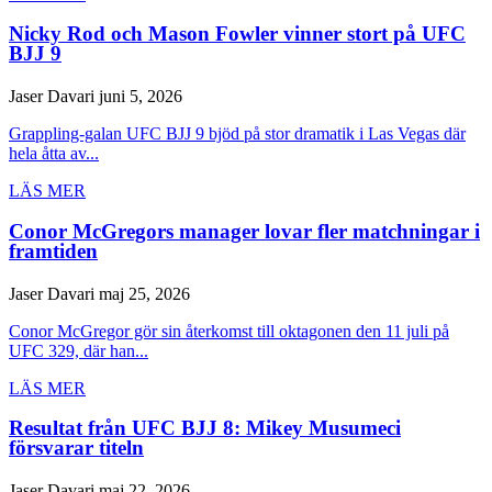
Nicky Rod och Mason Fowler vinner stort på UFC
BJJ 9
Jaser Davari
juni 5, 2026
Grappling-galan UFC BJJ 9 bjöd på stor dramatik i Las Vegas där
hela åtta av...
LÄS MER
Conor McGregors manager lovar fler matchningar i
framtiden
Jaser Davari
maj 25, 2026
Conor McGregor gör sin återkomst till oktagonen den 11 juli på
UFC 329, där han...
LÄS MER
Resultat från UFC BJJ 8: Mikey Musumeci
försvarar titeln
Jaser Davari
maj 22, 2026