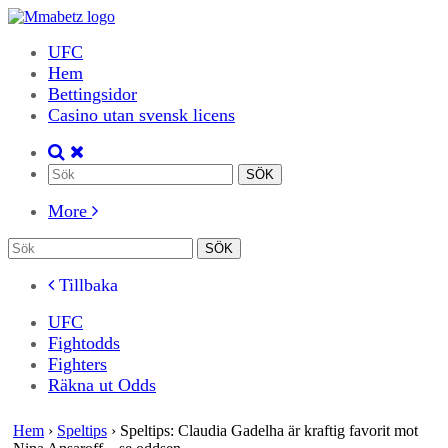
UFC
Hem
Bettingsidor
Casino utan svensk licens
More
Tillbaka
UFC
Fightodds
Fighters
Räkna ut Odds
Hem
›
Speltips
›
Speltips: Claudia Gadelha är kraftig favorit mot