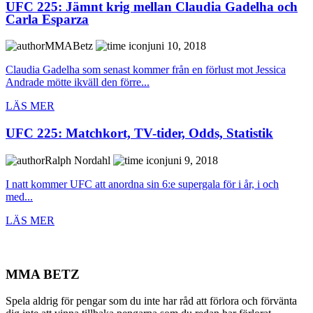
UFC 225: Jämnt krig mellan Claudia Gadelha och
Carla Esparza
MMABetz
juni 10, 2018
Claudia Gadelha som senast kommer från en förlust mot Jessica
Andrade mötte ikväll den förre...
LÄS MER
UFC 225: Matchkort, TV-tider, Odds, Statistik
Ralph Nordahl
juni 9, 2018
I natt kommer UFC att anordna sin 6:e supergala för i år, i och
med...
LÄS MER
MMA BETZ
Spela aldrig för pengar som du inte har råd att förlora och förvänta