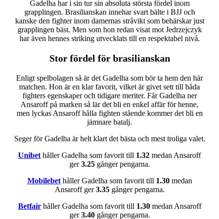
Gadelha har i sin tur sin absoluta största fördel inom
grapplingen. Brasilianskan innehar svart bälte i BJJ och
kanske den fighter inom damernas stråvikt som behärskar just
grapplingen bäst. Men som hon redan visat mot Jedrzejczyk
har även hennes striking utvecklats till en respektabel nivå.
Stor fördel för brasilianskan
Enligt spelbolagen så är det Gadelha som bör ta hem den här
matchen. Hon är en klar favorit, vilket är givet sett till båda
fighters egenskaper och tidigare meriter. Får Gadelha ner
Ansaroff på marken så lär det bli en enkel affär för henne,
men lyckas Ansaroff hålla fighten stående kommer det bli en
jämnare batalj.
Seger för Gadelha är helt klart det bästa och mest troliga valet.
Unibet
håller Gadelha som favorit till
1.32
medan Ansaroff
ger
3.25
gånger pengarna.
Mobilebet
håller Gadelha som favorit till
1.30
medan
Ansaroff ger
3.35
gånger pengarna.
Betfair
håller Gadelha som favorit till
1.30
medan Ansaroff
ger
3.40
gånger pengarna.