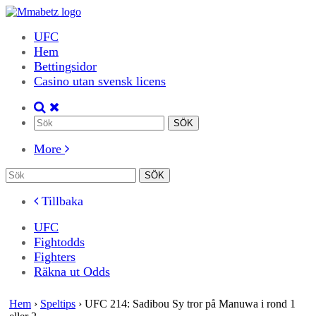
UFC
Hem
Bettingsidor
Casino utan svensk licens
More
Tillbaka
UFC
Fightodds
Fighters
Räkna ut Odds
Hem
›
Speltips
›
UFC 214: Sadibou Sy tror på Manuwa i rond 1