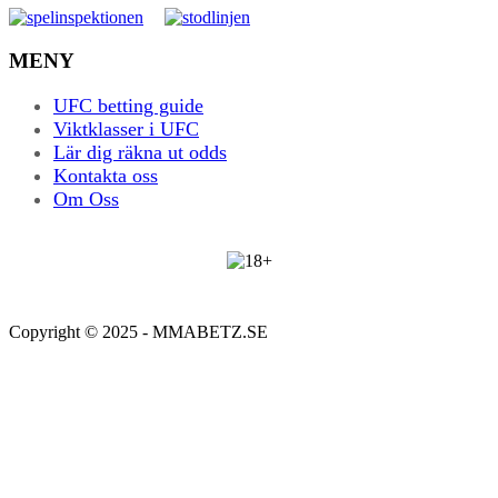
MENY
UFC betting guide
Viktklasser i UFC
Lär dig räkna ut odds
Kontakta oss
Om Oss
Copyright © 2025 - MMABETZ.SE