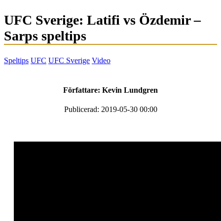
UFC Sverige: Latifi vs Özdemir –
Sarps speltips
Speltips
UFC
UFC Sverige
Video
Författare:
Kevin Lundgren
Publicerad: 2019-05-30 00:00