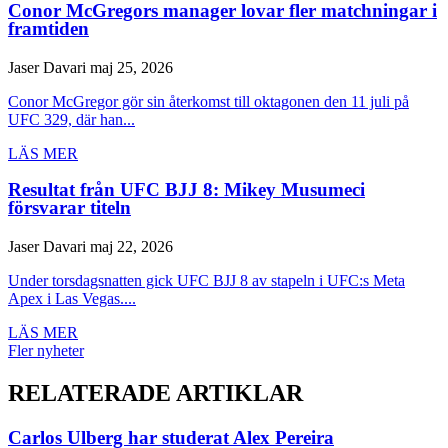
Conor McGregors manager lovar fler matchningar i
framtiden
Jaser Davari
maj 25, 2026
Conor McGregor gör sin återkomst till oktagonen den 11 juli på
UFC 329, där han...
LÄS MER
Resultat från UFC BJJ 8: Mikey Musumeci
försvarar titeln
Jaser Davari
maj 22, 2026
Under torsdagsnatten gick UFC BJJ 8 av stapeln i UFC:s Meta
Apex i Las Vegas....
LÄS MER
Fler nyheter
RELATERADE ARTIKLAR
Carlos Ulberg har studerat Alex Pereira