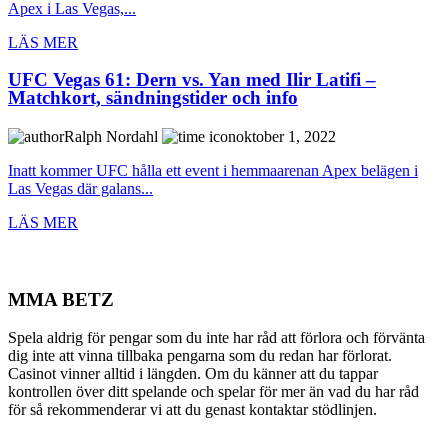
Apex i Las Vegas,...
LÄS MER
UFC Vegas 61: Dern vs. Yan med Ilir Latifi –
Matchkort, sändningstider och info
Ralph Nordahl
oktober 1, 2022
Inatt kommer UFC hålla ett event i hemmaarenan Apex belägen i
Las Vegas där galans...
LÄS MER
MMA BETZ
Spela aldrig för pengar som du inte har råd att förlora och förvänta
dig inte att vinna tillbaka pengarna som du redan har förlorat.
Casinot vinner alltid i längden. Om du känner att du tappar
kontrollen över ditt spelande och spelar för mer än vad du har råd
för så rekommenderar vi att du genast kontaktar stödlinjen.