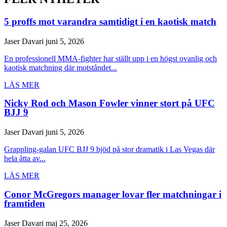
5 proffs mot varandra samtidigt i en kaotisk match
Jaser Davari
juni 5, 2026
En professionell MMA-fighter har ställt upp i en högst ovanlig och
kaotisk matchning där motståndet...
LÄS MER
Nicky Rod och Mason Fowler vinner stort på UFC
BJJ 9
Jaser Davari
juni 5, 2026
Grappling-galan UFC BJJ 9 bjöd på stor dramatik i Las Vegas där
hela åtta av...
LÄS MER
Conor McGregors manager lovar fler matchningar i
framtiden
Jaser Davari
maj 25, 2026