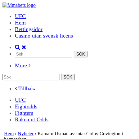
UFC
Hem
Bettingsidor
Casino utan svensk licens
More
Tillbaka
UFC
Fightodds
Fighters
Räkna ut Odds
Hem
›
Nyheter
›
Kamaru Usman avslutar Colby Covington i