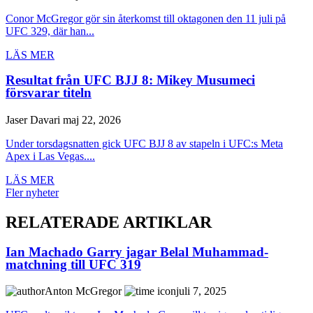
Conor McGregor gör sin återkomst till oktagonen den 11 juli på
UFC 329, där han...
LÄS MER
Resultat från UFC BJJ 8: Mikey Musumeci
försvarar titeln
Jaser Davari
maj 22, 2026
Under torsdagsnatten gick UFC BJJ 8 av stapeln i UFC:s Meta
Apex i Las Vegas....
LÄS MER
Fler nyheter
RELATERADE ARTIKLAR
Ian Machado Garry jagar Belal Muhammad-
matchning till UFC 319
Anton McGregor
juli 7, 2025