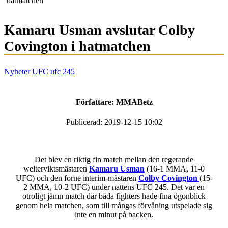
hatmatchen
Kamaru Usman avslutar Colby
Covington i hatmatchen
Nyheter
UFC
ufc 245
Författare:
MMABetz
Publicerad: 2019-12-15 10:02
Det blev en riktig fin match mellan den regerande
welterviktsmästaren
Kamaru Usman
(16-1 MMA, 11-0
UFC) och den forne interim-mästaren
Colby Covington
(15-
2 MMA, 10-2 UFC) under nattens UFC 245. Det var en
otroligt jämn match där båda fighters hade fina ögonblick
genom hela matchen, som till mångas förvåning utspelade sig
inte en minut på backen.