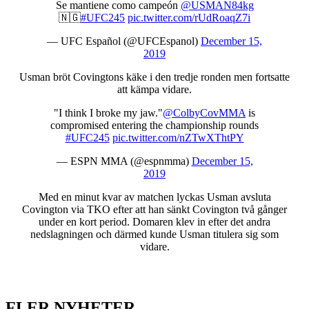
Se mantiene como campeón
@USMAN84kg
🇳🇬
#UFC245
pic.twitter.com/rUdRoaqZ7i
— UFC Español (@UFCEspanol)
December 15,
2019
Usman bröt Covingtons käke i den tredje ronden men fortsatte
att kämpa vidare.
"I think I broke my jaw."
@ColbyCovMMA
is
compromised entering the championship rounds
#UFC245
pic.twitter.com/nZTwXThtPY
— ESPN MMA (@espnmma)
December 15,
2019
Med en minut kvar av matchen lyckas Usman avsluta
Covington via TKO efter att han sänkt Covington två gånger
under en kort period. Domaren klev in efter det andra
nedslagningen och därmed kunde Usman titulera sig som
vidare.
FLER NYHETER