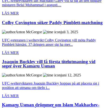
UFC-welterviktaren Ian Machado Garry vill ta sig an den tidigare
mästaren Belal Muhammad i augusti....
LÄS MER
Colby Covington söker Paddy Pimblett-matchning
Anton McGregor
juli 3, 2025
UFC-veteranen i weltervikt Colby Covington vill möta Paddy
Pimblett härnäst. 37-åringen anser sig ha mer...
LÄS MER
Joaquin Buckley vill få första titelutmaning vid
seger över Kamaru Usman
Anton McGregor
juni 12, 2025
UFC-welterviktaren Joaquin Buckley hoppas på att placera sig i
position att utmana om titeln i...
LÄS MER
Kamaru Usman drömmer om Islam Makhachev-