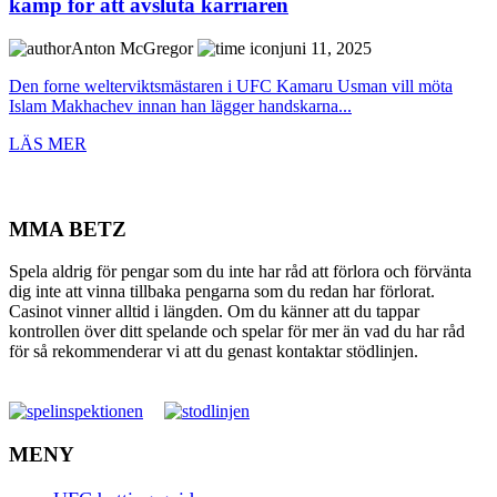
kamp för att avsluta karriären
Anton McGregor
juni 11, 2025
Den forne welterviktsmästaren i UFC Kamaru Usman vill möta
Islam Makhachev innan han lägger handskarna...
LÄS MER
MMA BETZ
Spela aldrig för pengar som du inte har råd att förlora och förvänta
dig inte att vinna tillbaka pengarna som du redan har förlorat.
Casinot vinner alltid i längden. Om du känner att du tappar
kontrollen över ditt spelande och spelar för mer än vad du har råd
för så rekommenderar vi att du genast kontaktar stödlinjen.
MENY