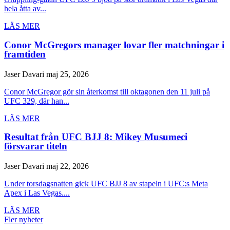
hela åtta av...
LÄS MER
Conor McGregors manager lovar fler matchningar i
framtiden
Jaser Davari
maj 25, 2026
Conor McGregor gör sin återkomst till oktagonen den 11 juli på
UFC 329, där han...
LÄS MER
Resultat från UFC BJJ 8: Mikey Musumeci
försvarar titeln
Jaser Davari
maj 22, 2026
Under torsdagsnatten gick UFC BJJ 8 av stapeln i UFC:s Meta
Apex i Las Vegas....
LÄS MER
Fler nyheter