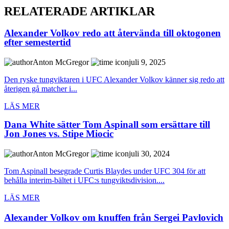
RELATERADE ARTIKLAR
Alexander Volkov redo att återvända till oktogonen
efter semestertid
Anton McGregor
juli 9, 2025
Den ryske tungviktaren i UFC Alexander Volkov känner sig redo att
återigen gå matcher i...
LÄS MER
Dana White sätter Tom Aspinall som ersättare till
Jon Jones vs. Stipe Miocic
Anton McGregor
juli 30, 2024
Tom Aspinall besegrade Curtis Blaydes under UFC 304 för att
behålla interim-bältet i UFC:s tungviktsdivision....
LÄS MER
Alexander Volkov om knuffen från Sergei Pavlovich