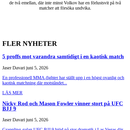
de två emellan, där inte minst Volkov har en förlustsvit på två
matcher att försöka undvika.
FLER NYHETER
5 proffs mot varandra samtidigt i en kaotisk match
Jaser Davari
juni 5, 2026
En professionell MMA-fighter har ställt upp i en högst ovanlig och
kaotisk matchning där motståndet...
LÄS MER
Nicky Rod och Mason Fowler vinner stort på UFC
BJJ 9
Jaser Davari
juni 5, 2026
Grappling-galan UFC BJJ 9 bjöd på stor dramatik i Las Vegas där