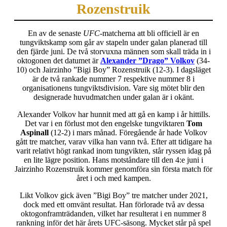
Rozenstruik
En av de senaste
UFC
-matcherna att bli officiell är en
tungviktskamp som går av stapeln under galan planerad till
den fjärde juni. De två storvuxna männen som skall träda in i
oktogonen det datumet är
Alexander ”Drago” Volkov
(34-
10) och Jairzinho ”Bigi Boy” Rozenstruik (12-3). I dagsläget
är de två rankade nummer 7 respektive nummer 8 i
organisationens tungviktsdivision. Vare sig mötet blir den
designerade huvudmatchen under galan är i okänt.
Alexander Volkov har hunnit med att gå en kamp i år hittills.
Det var i en förlust mot den engelske tungviktaren
Tom
Aspinall
(12-2) i mars månad. Föregående år hade Volkov
gått tre matcher, varav vilka han vann två. Efter att tidigare ha
varit relativt högt rankad inom tungvikten, står ryssen idag på
en lite lägre position. Hans motståndare till den 4:e juni i
Jairzinho Rozenstruik kommer genomföra sin första match för
året i och med kampen.
Likt Volkov gick även ”Bigi Boy” tre matcher under 2021,
dock med ett omvänt resultat. Han förlorade två av dessa
oktogonframträdanden, vilket har resulterat i en nummer 8
rankning inför det här årets UFC-säsong. Mycket står på spel