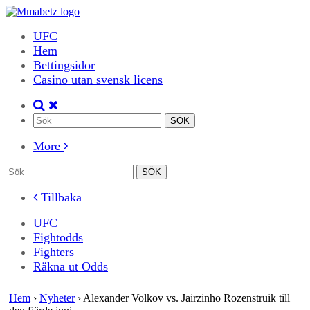
UFC
Hem
Bettingsidor
Casino utan svensk licens
More
Tillbaka
UFC
Fightodds
Fighters
Räkna ut Odds
Hem
›
Nyheter
›
Alexander Volkov vs. Jairzinho Rozenstruik till