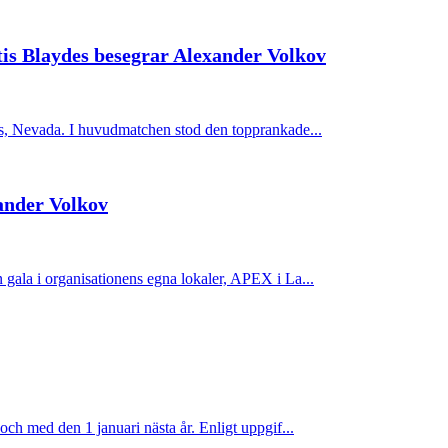
is Blaydes besegrar Alexander Volkov
as, Nevada. I huvudmatchen stod den topprankade...
xander Volkov
 gala i organisationens egna lokaler, APEX i La...
och med den 1 januari nästa år. Enligt uppgif...