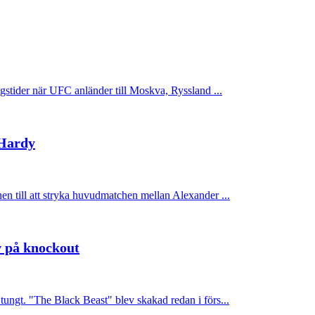
stider när UFC anländer till Moskva, Ryssland ...
 Hardy
n till att stryka huvudmatchen mellan Alexander ...
v på knockout
ungt. "The Black Beast" blev skakad redan i förs...