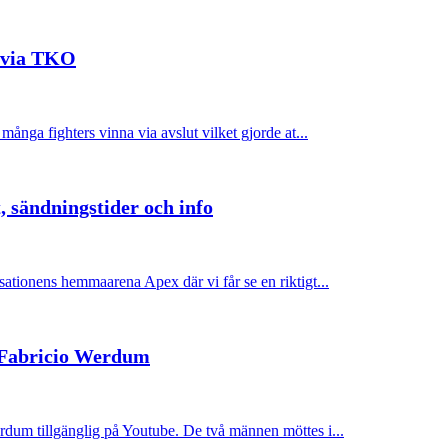
r via TKO
nga fighters vinna via avslut vilket gjorde at...
 sändningstider och info
tionens hemmaarena Apex där vi får se en riktigt...
. Fabricio Werdum
um tillgänglig på Youtube. De två männen möttes i...