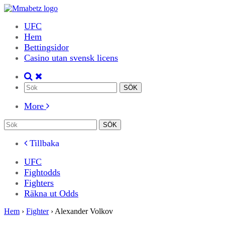
UFC
Hem
Bettingsidor
Casino utan svensk licens
More
Tillbaka
UFC
Fightodds
Fighters
Räkna ut Odds
Hem
›
Fighter
›
Alexander Volkov