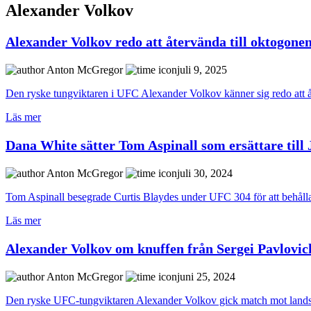
Alexander Volkov
Alexander Volkov redo att återvända till oktogonen
Anton McGregor
juli 9, 2025
Den ryske tungviktaren i UFC Alexander Volkov känner sig redo att åte
Läs mer
Dana White sätter Tom Aspinall som ersättare till 
Anton McGregor
juli 30, 2024
Tom Aspinall besegrade Curtis Blaydes under UFC 304 för att behålla i
Läs mer
Alexander Volkov om knuffen från Sergei Pavlovic
Anton McGregor
juni 25, 2024
Den ryske UFC-tungviktaren Alexander Volkov gick match mot lands