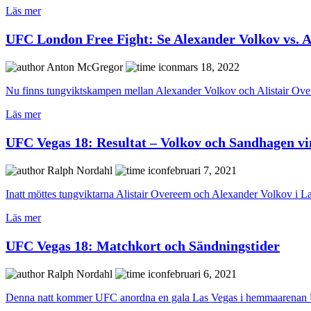
Läs mer
UFC London Free Fight: Se Alexander Volkov vs. A
Anton McGregor
mars 18, 2022
Nu finns tungviktskampen mellan Alexander Volkov och Alistair Ove
Läs mer
UFC Vegas 18: Resultat – Volkov och Sandhagen 
Ralph Nordahl
februari 7, 2021
Inatt möttes tungviktarna Alistair Overeem och Alexander Volkov i La
Läs mer
UFC Vegas 18: Matchkort och Sändningstider
Ralph Nordahl
februari 6, 2021
Denna natt kommer UFC anordna en gala Las Vegas i hemmaarenan U