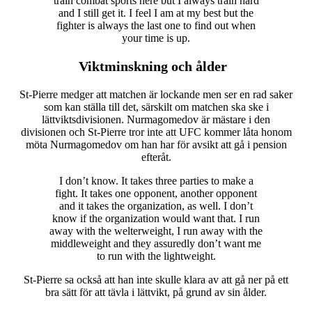
train combat sports here but I always train hard
and I still get it. I feel I am at my best but the
fighter is always the last one to find out when
your time is up.
Viktminskning och ålder
St-Pierre medger att matchen är lockande men ser en rad saker
som kan ställa till det, särskilt om matchen ska ske i
lättviktsdivisionen. Nurmagomedov är mästare i den
divisionen och St-Pierre tror inte att UFC kommer låta honom
möta Nurmagomedov om han har för avsikt att gå i pension
efteråt.
I don’t know. It takes three parties to make a
fight. It takes one opponent, another opponent
and it takes the organization, as well. I don’t
know if the organization would want that. I run
away with the welterweight, I run away with the
middleweight and they assuredly don’t want me
to run with the lightweight.
St-Pierre sa också att han inte skulle klara av att gå ner på ett
bra sätt för att tävla i lättvikt, på grund av sin ålder.