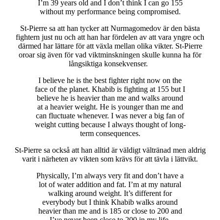
I’m 39 years old and I don’t think I can go 155
without my performance being compromised.
St-Pierre sa att han tycker att Nurmagomedov är den bästa
fightern just nu och att han har fördelen av att vara yngre och
därmed har lättare för att växla mellan olika vikter. St-Pierre
oroar sig även för vad viktminskningen skulle kunna ha för
långsiktiga konsekvenser.
I believe he is the best fighter right now on the
face of the planet. Khabib is fighting at 155 but I
believe he is heavier than me and walks around
at a heavier weight. He is younger than me and
can fluctuate whenever. I was never a big fan of
weight cutting because I always thought of long-
term consequences.
St-Pierre sa också att han alltid är väldigt vältränad men aldrig
varit i närheten av vikten som krävs för att tävla i lättvikt.
Physically, I’m always very fit and don’t have a
lot of water addition and fat. I’m at my natural
walking around weight. It’s different for
everybody but I think Khabib walks around
heavier than me and is 185 or close to 200 and
I’ve never been close to 200 in my life.