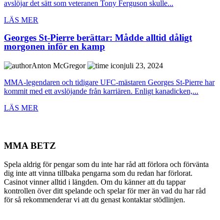
avslöjar det sätt som veteranen Tony Ferguson skulle...
LÄS MER
Georges St-Pierre berättar: Mådde alltid dåligt
morgonen inför en kamp
Anton McGregor
juli 23, 2024
MMA-legendaren och tidigare UFC-mästaren Georges St-Pierre har
kommit med ett avslöjande från karriären. Enligt kanadicken,...
LÄS MER
MMA BETZ
Spela aldrig för pengar som du inte har råd att förlora och förvänta
dig inte att vinna tillbaka pengarna som du redan har förlorat.
Casinot vinner alltid i längden. Om du känner att du tappar
kontrollen över ditt spelande och spelar för mer än vad du har råd
för så rekommenderar vi att du genast kontaktar stödlinjen.