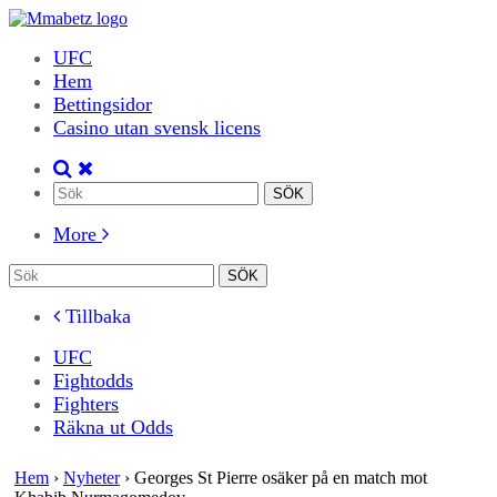
UFC
Hem
Bettingsidor
Casino utan svensk licens
More
Tillbaka
UFC
Fightodds
Fighters
Räkna ut Odds
Hem
›
Nyheter
›
Georges St Pierre osäker på en match mot