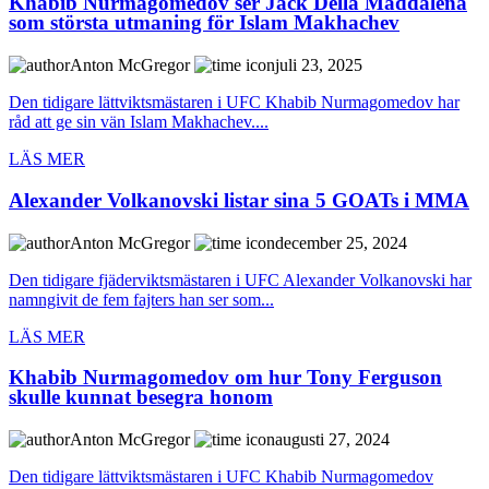
Khabib Nurmagomedov ser Jack Della Maddalena
som största utmaning för Islam Makhachev
Anton McGregor
juli 23, 2025
Den tidigare lättviktsmästaren i UFC Khabib Nurmagomedov har
råd att ge sin vän Islam Makhachev....
LÄS MER
Alexander Volkanovski listar sina 5 GOATs i MMA
Anton McGregor
december 25, 2024
Den tidigare fjäderviktsmästaren i UFC Alexander Volkanovski har
namngivit de fem fajters han ser som...
LÄS MER
Khabib Nurmagomedov om hur Tony Ferguson
skulle kunnat besegra honom
Anton McGregor
augusti 27, 2024
Den tidigare lättviktsmästaren i UFC Khabib Nurmagomedov