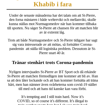
Khabib i fara
Under de senaste månaderna har det talats om att St-Pierre,
den forna mästaren i både weltervikt och mellanvikt, skulle
kunna ställas mot Nurmagomedov när han kommer tillbaka
till sporten. Nu säger St-Pierre att chansen för att matchen blir
av är extremt låg.
Trots att både Nurmagomedov och St-Pierre tidigare har sagt
sig vara intresserade av att mötas, så fortsätter Corona-
pandemin att ställa till logistiska problem. Dessutom är St-
Pierre snart 40 år.
Tränar stenhårt trots Corona-pandemin
Nyligen intervjuades St-Pierre av BT Sport och då erkände
St-Pierre att matchen förmodligen inte kommer att bli av. Han
sa att den låter lockande och att han kommer fortsätta att träna
hårt, men han nämner även svårheterna som covid-19 ställer
till med och att hans tid kanske kan vara förbi.
It’s tempting and I still train hard. Now it’s
COVID, so of course it’s different. It’s illegal to