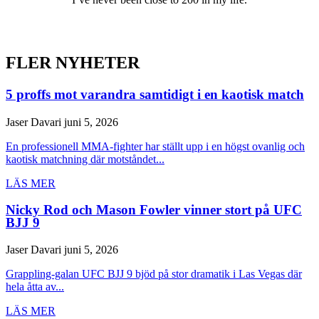
FLER NYHETER
5 proffs mot varandra samtidigt i en kaotisk match
Jaser Davari
juni 5, 2026
En professionell MMA-fighter har ställt upp i en högst ovanlig och
kaotisk matchning där motståndet...
LÄS MER
Nicky Rod och Mason Fowler vinner stort på UFC
BJJ 9
Jaser Davari
juni 5, 2026
Grappling-galan UFC BJJ 9 bjöd på stor dramatik i Las Vegas där
hela åtta av...
LÄS MER